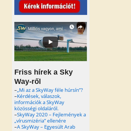
Friss hírek a Sky
Way-ről
–
„Mi az a SkyWay féle húrsín”?
–
Kérdések, válaszok,
információk a SkyWay
közösségi oldaláról.
–
SkyWay 2020 – Fejlemények a
„vírusmizéria” ellenére
–
A SkyWay – Egyesült Arab