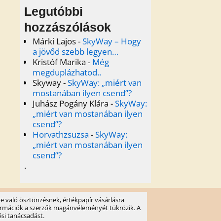
Legutóbbi
hozzászólások
Márki Lajos
-
SkyWay – Hogy
a jövőd szebb legyen…
Kristóf Marika
-
Még
megduplázhatod..
Skyway
-
SkyWay: „miért van
mostanában ilyen csend”?
Juhász Pogány Klára
-
SkyWay:
„miért van mostanában ilyen
csend”?
Horvathzsuzsa
-
SkyWay:
„miért van mostanában ilyen
csend”?
.
e való ösztönzésnek, értékpapír vásárlásra
információk a szerzők magánvéleményét tükrözik. A
ési tanácsadást.