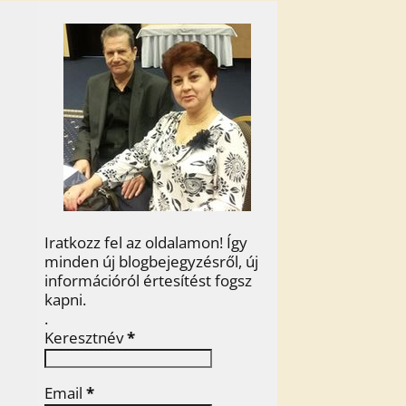
Iratkozz fel az oldalamon! Így
minden új blogbejegyzésről, új
információról értesítést fogsz
kapni.
.
Keresztnév
*
Email
*