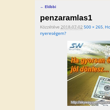
← Előbbi
Kép navigáció
penzaramlas1
Közzétéve
2018-07-02
500 × 265
,
Ho
nyereségem?