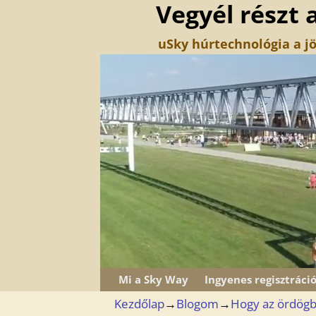
Vegyél részt 
uSky húrtechnológia a jö
Mi a Sky Way
Ingyenes regisztráci
Kezdőlap
→
Blogom
→
Hogy az ördögbe