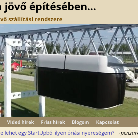
a jövő építésében…
vő szállítási rendszere
ó
Videó hírek
Friss hírek
Blogom
Kapcsolat
 lehet egy StartUpból ilyen óriási nyereségem?
→
penzar