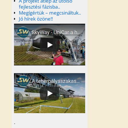
A projekt átlép az utolsó
fejlesztési fázisba..
Megígértük – megcsináltuk..
Jó hírek özöne!!
.