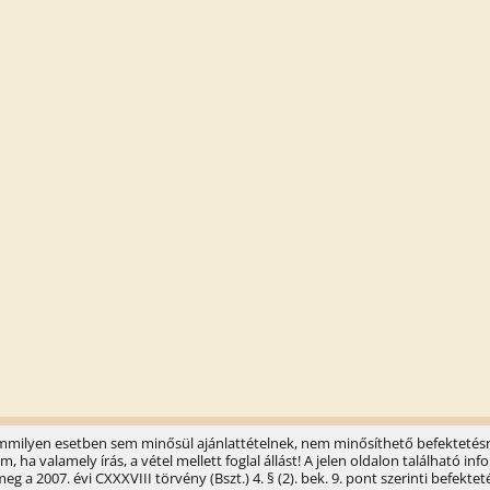
semmilyen esetben sem minősül ajánlattételnek, nem minősíthető befektetésr
ha valamely írás, a vétel mellett foglal állást! A jelen oldalon található 
 a 2007. évi CXXXVIII törvény (Bszt.) 4. § (2). bek. 9. pont szerinti befektet