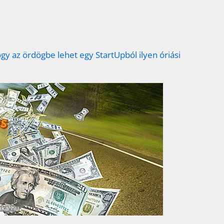
gy az ördögbe lehet egy StartUpból ilyen óriási