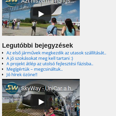
Legutóbbi bejegyzések
Az első járművek megkezdik az utasok szállítását..
A jó szokásokat meg kell tartani :)
A projekt átlép az utolsó fejlesztési fázisba..
Megígértük – megcsináltuk..
Jó hírek özöne!!