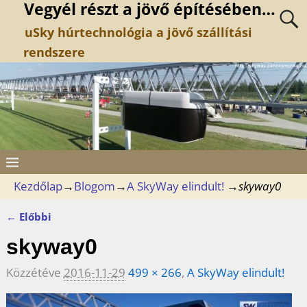
Vegyél részt a jövő építésében…
uSky húrtechnológia a jövő szállítási
rendszere
Kezdőlap
→
Blogom
→
A SkyWay elindult!
→
skyway0
← Előbbi
Kép navigáció
skyway0
Közzétéve
2016-11-29
499 × 266
,
A SkyWay elindult!