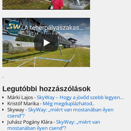
.
Legutóbbi hozzászólások
Márki Lajos
-
SkyWay – Hogy a jövőd szebb legyen…
Kristóf Marika
-
Még megduplázhatod..
Skyway
-
SkyWay: „miért van mostanában ilyen
csend”?
Juhász Pogány Klára
-
SkyWay: „miért van
mostanában ilyen csend”?