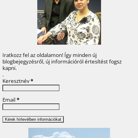
o
e
r
d
m
o
r
e
I
e
k
s
n
g
t
Iratkozz fel az oldalamon! Így minden új
blogbejegyzésről, új információról értesítést fogsz
kapni.
.
Keresztnév
*
Email
*