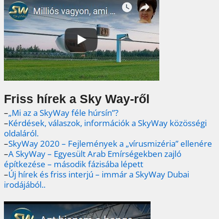
Friss hírek a Sky Way-ről
–
„Mi az a SkyWay féle húrsín”?
–
Kérdések, válaszok, információk a SkyWay közösségi
oldaláról.
–
SkyWay 2020 – Fejlemények a „vírusmizéria” ellenére
–
A SkyWay – Egyesült Arab Emírségekben zajló
építkezése – második fázisába lépett
–
Új hírek és friss interjú – immár a SkyWay Dubai
irodájából..