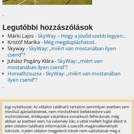
.
Legutóbbi hozzászólások
Márki Lajos
-
SkyWay – Hogy a jövőd szebb legyen…
Kristóf Marika
-
Még megduplázhatod..
Skyway
-
SkyWay: „miért van mostanában ilyen
csend”?
Juhász Pogány Klára
-
SkyWay: „miért van
mostanában ilyen csend”?
Horvathzsuzsa
-
SkyWay: „miért van mostanában
ilyen csend”?
.
Jogi nyilatkozat: Az oldalon található tartalom semmilyen esetben sem
minősül ajánlattételnek, nem minősíthető befektetésre való
ösztönzésnek, értékpapír vásárlásra vonatkozó felhívásnak, még
abban az esetben sem, ha valamely írás, a vétel mellett foglal állást! A
jelen oldalon található információk a szerzők magánvéleményét
tükrözik. A jelen oldalon megjelenő írások nem valósítanak meg a