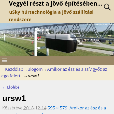
Vegyél részt a jövő építésében…
uSky húrtechnológia a jövő szállítási
rendszere
Kezdőlap
→
Blogom
→
Amikor az ész és a szív győz az
ego felett..
→
ursw1
← Előbbi
Kép navigáció
ursw1
Közzétéve
2018-12-14
595 × 579
,
Amikor az ész és a