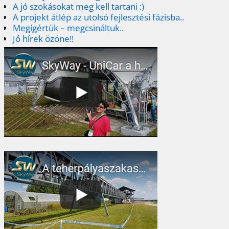
A jó szokásokat meg kell tartani :)
A projekt átlép az utolsó fejlesztési fázisba..
Megígértük – megcsináltuk..
Jó hírek özöne!!