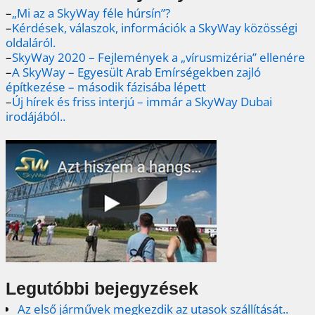
–
„Mi az a SkyWay féle húrsín”?
–
Kérdések, válaszok, információk a SkyWay közösségi
oldaláról.
–
SkyWay 2020 – Fejlemények a „vírusmizéria” ellenére
–
A SkyWay – Egyesült Arab Emírségekben zajló
építkezése – második fázisába lépett
–
Új hírek és friss interjú – immár a SkyWay Dubai
irodájából..
Legutóbbi bejegyzések
Az első járművek megkezdik az utasok szállítását..