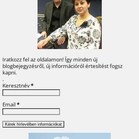
o
e
r
d
m
o
r
e
I
e
k
s
n
g
t
Iratkozz fel az oldalamon! Így minden új
blogbejegyzésről, új információról értesítést fogsz
kapni.
.
Keresztnév
*
Email
*