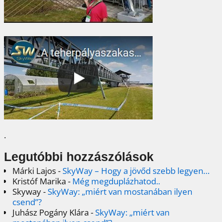
.
Legutóbbi hozzászólások
Márki Lajos
-
SkyWay – Hogy a jövőd szebb legyen…
Kristóf Marika
-
Még megduplázhatod..
Skyway
-
SkyWay: „miért van mostanában ilyen
csend”?
Juhász Pogány Klára
-
SkyWay: „miért van