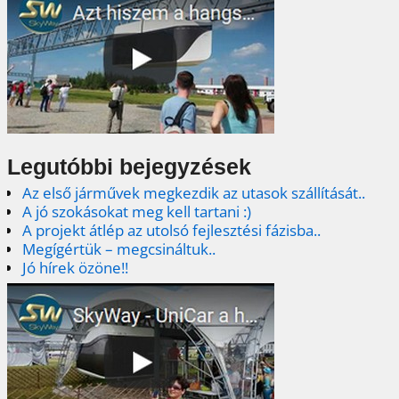
Legutóbbi bejegyzések
Az első járművek megkezdik az utasok szállítását..
A jó szokásokat meg kell tartani :)
A projekt átlép az utolsó fejlesztési fázisba..
Megígértük – megcsináltuk..
Jó hírek özöne!!