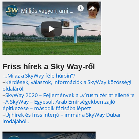
Friss hírek a Sky Way-ről
–
„Mi az a SkyWay féle húrsín”?
–
Kérdések, válaszok, információk a SkyWay közösségi
oldaláról.
–
SkyWay 2020 – Fejlemények a „vírusmizéria” ellenére
–
A SkyWay – Egyesült Arab Emírségekben zajló
építkezése – második fázisába lépett
–
Új hírek és friss interjú – immár a SkyWay Dubai
irodájából..