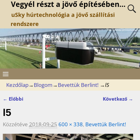
Vegyél részt a jövő építésében…
uSky húrtechnológia a jövő szállítási
rendszere
Kezdőlap
→
Blogom
→
Bevettük Berlint!
→
l5
← Előbbi
Következő →
Kép navigáció
l5
Közzétéve
2018-09-25
600 × 338
,
Bevettük Berlint!