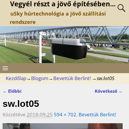
Vegyél részt a jövő építésében…
uSky húrtechnológia a jövő szállítási
rendszere
Kezdőlap
→
Blogom
→
Bevettük Berlint!
→
sw.lot05
← Előbbi
Következő →
Kép navigáció
sw.lot05
Közzétéve
2018-09-25
594 × 702
,
Bevettük Berlint!