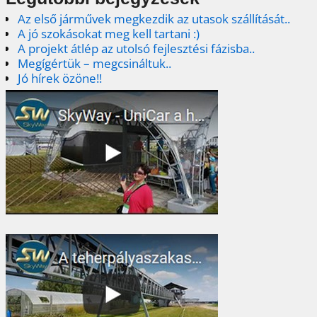
Az első járművek megkezdik az utasok szállítását..
A jó szokásokat meg kell tartani :)
A projekt átlép az utolsó fejlesztési fázisba..
Megígértük – megcsináltuk..
Jó hírek özöne!!