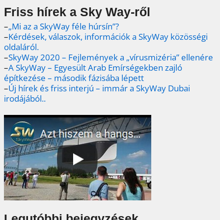
Friss hírek a Sky Way-ről
–
„Mi az a SkyWay féle húrsín”?
–
Kérdések, válaszok, információk a SkyWay közösségi
oldaláról.
–
SkyWay 2020 – Fejlemények a „vírusmizéria” ellenére
–
A SkyWay – Egyesült Arab Emírségekben zajló
építkezése – második fázisába lépett
–
Új hírek és friss interjú – immár a SkyWay Dubai
irodájából..
Legutóbbi bejegyzések