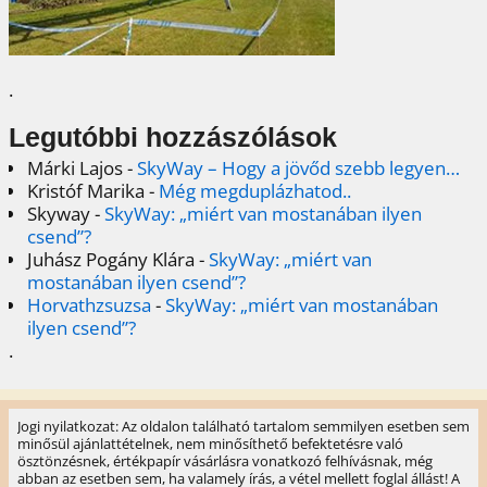
.
Legutóbbi hozzászólások
Márki Lajos
-
SkyWay – Hogy a jövőd szebb legyen…
Kristóf Marika
-
Még megduplázhatod..
Skyway
-
SkyWay: „miért van mostanában ilyen
csend”?
Juhász Pogány Klára
-
SkyWay: „miért van
mostanában ilyen csend”?
Horvathzsuzsa
-
SkyWay: „miért van mostanában
ilyen csend”?
.
Jogi nyilatkozat: Az oldalon található tartalom semmilyen esetben sem
minősül ajánlattételnek, nem minősíthető befektetésre való
ösztönzésnek, értékpapír vásárlásra vonatkozó felhívásnak, még
abban az esetben sem, ha valamely írás, a vétel mellett foglal állást! A