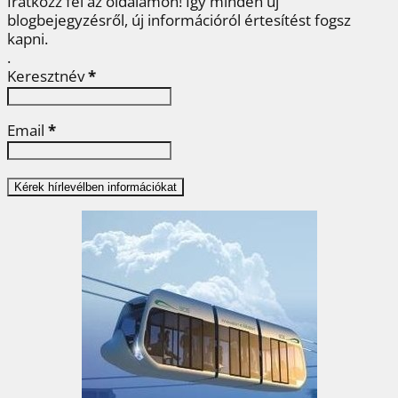
Iratkozz fel az oldalamon! Így minden új
blogbejegyzésről, új információról értesítést fogsz
kapni.
.
Keresztnév
*
Email
*