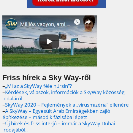
Friss hírek a Sky Way-ről
–
„Mi az a SkyWay féle húrsín”?
–
Kérdések, válaszok, információk a SkyWay közösségi
oldaláról.
–
SkyWay 2020 – Fejlemények a „vírusmizéria” ellenére
–
A SkyWay – Egyesült Arab Emírségekben zajló
építkezése – második fázisába lépett
–
Új hírek és friss interjú – immár a SkyWay Dubai
irodájából..