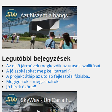
Legutóbbi bejegyzések
Az első járművek megkezdik az utasok szállítását..
A jó szokásokat meg kell tartani :)
A projekt átlép az utolsó fejlesztési fázisba..
Megígértük – megcsináltuk..
Jó hírek özöne!!