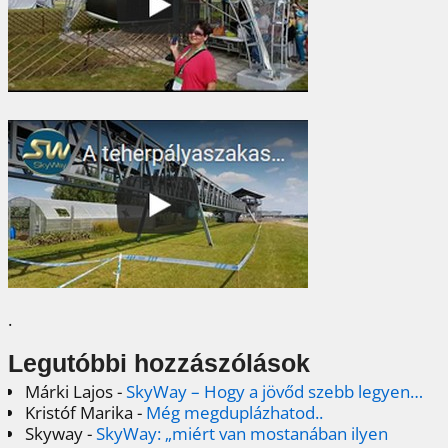
.
Legutóbbi hozzászólások
Márki Lajos
-
SkyWay – Hogy a jövőd szebb legyen…
Kristóf Marika
-
Még megduplázhatod..
Skyway
-
SkyWay: „miért van mostanában ilyen