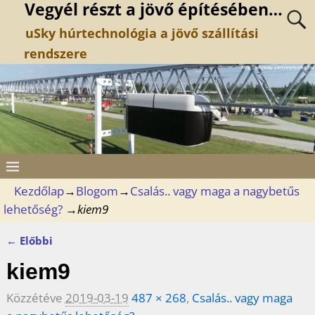
Vegyél részt a jövő építésében…
uSky húrtechnológia a jövő szállítási
rendszere
Kezdőlap
→
Blogom
→
Csalás.. vagy maga a nagybetűs
lehetőség?
→
kiem9
← Előbbi
Kép navigáció
kiem9
Közzétéve
2019-03-19
487 × 268
,
Csalás.. vagy maga