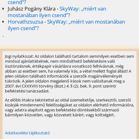
csend”?
Juhász Pogány Klára
-
SkyWay: „miért van
mostanában ilyen csend”?
Horvathzsuzsa
-
SkyWay: „miért van mostanában
ilyen csend”?
.
Jogi nyilatkozat: Az oldalon található tartalom semmilyen esetben sem
minősül ajánlattételnek, nem minősíthető befektetésre való
ösztönzésnek, értékpapír vásárlásra vonatkozó felhívásnak, még
abban az esetben sem, ha valamely írás, a vétel mellett foglal állást! A
jelen oldalon található információk a szerzők magánvéleményét
tükrözik. A jelen oldalon megjelenő írások nem valósítanak meg a
2007. évi CXXXVIII törvény (Bszt.) 4. § (2). bek. 9. pont szerinti
befektetési tanácsadást.
Az előbb írtakra tekintettel az oldal üzemeltetője, szerkesztői, szerzői
kizárják mindennemű felelősségüket az oldalon elérhető információra,
vagy adatra alapított egyes befektetési döntésekből származó
bármilyen közvetlen, vagy közvetett kárért, vagy költségért.
Adatkezelési tájékoztató