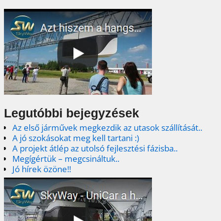
Legutóbbi bejegyzések
Az első járművek megkezdik az utasok szállítását..
A jó szokásokat meg kell tartani :)
A projekt átlép az utolsó fejlesztési fázisba..
Megígértük – megcsináltuk..
Jó hírek özöne!!