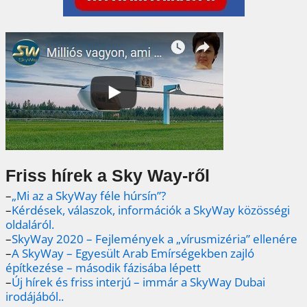
Friss hírek a Sky Way-ről
–
„Mi az a SkyWay féle húrsín”?
–
Kérdések, válaszok, információk a SkyWay közösségi
oldaláról.
–
SkyWay 2020 – Fejlemények a „vírusmizéria” ellenére
–
A SkyWay – Egyesült Arab Emírségekben zajló
építkezése – második fázisába lépett
–
Új hírek és friss interjú – immár a SkyWay Dubai
irodájából..