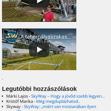
.
Legutóbbi hozzászólások
Márki Lajos
-
SkyWay – Hogy a jövőd szebb legyen…
Kristóf Marika
-
Még megduplázhatod..
Skyway
-
SkyWay: „miért van mostanában ilyen