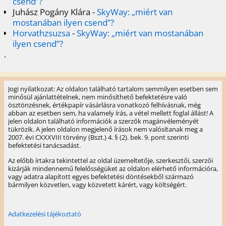
csend”?
Juhász Pogány Klára
-
SkyWay: „miért van
mostanában ilyen csend”?
Horvathzsuzsa
-
SkyWay: „miért van mostanában
ilyen csend”?
.
Jogi nyilatkozat: Az oldalon található tartalom semmilyen esetben sem
minősül ajánlattételnek, nem minősíthető befektetésre való
ösztönzésnek, értékpapír vásárlásra vonatkozó felhívásnak, még
abban az esetben sem, ha valamely írás, a vétel mellett foglal állást! A
jelen oldalon található információk a szerzők magánvéleményét
tükrözik. A jelen oldalon megjelenő írások nem valósítanak meg a
2007. évi CXXXVIII törvény (Bszt.) 4. § (2). bek. 9. pont szerinti
befektetési tanácsadást.
Az előbb írtakra tekintettel az oldal üzemeltetője, szerkesztői, szerzői
kizárják mindennemű felelősségüket az oldalon elérhető információra,
vagy adatra alapított egyes befektetési döntésekből származó
bármilyen közvetlen, vagy közvetett kárért, vagy költségért.
Adatkezelési tájékoztató