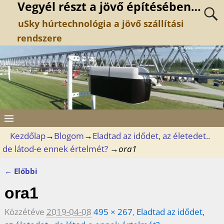
Vegyél részt a jövő építésében…
uSky húrtechnológia a jövő szállítási
rendszere
Kezdőlap
→
Blogom
→
Eladtad az idődet, az életedet..
de látod-e ennek értelmét?
→
ora1
← Előbbi
Kép navigáció
ora1
Közzétéve
2019-04-08
495 × 267
,
Eladtad az idődet,