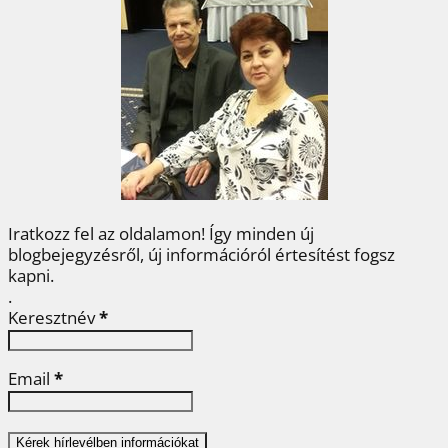
b
t
e
e
a
o
e
r
d
m
o
r
e
I
e
k
s
n
g
t
Iratkozz fel az oldalamon! Így minden új
blogbejegyzésről, új információról értesítést fogsz
kapni.
.
Keresztnév
*
Email
*