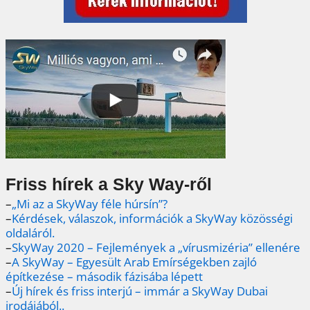
Friss hírek a Sky Way-ről
–
„Mi az a SkyWay féle húrsín”?
–
Kérdések, válaszok, információk a SkyWay közösségi
oldaláról.
–
SkyWay 2020 – Fejlemények a „vírusmizéria” ellenére
–
A SkyWay – Egyesült Arab Emírségekben zajló
építkezése – második fázisába lépett
–
Új hírek és friss interjú – immár a SkyWay Dubai
irodájából..