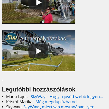
.
Legutóbbi hozzászólások
Márki Lajos
-
SkyWay – Hogy a jövőd szebb legyen…
Kristóf Marika
-
Még megduplázhatod..
Skyway
-
SkyWay: „miért van mostanában ilyen