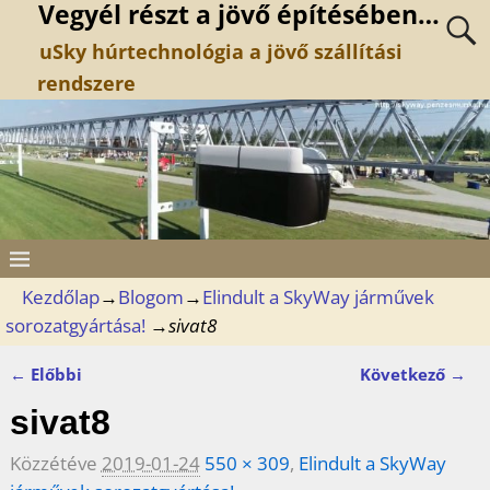
Vegyél részt a jövő építésében…
uSky húrtechnológia a jövő szállítási
rendszere
Kezdőlap
→
Blogom
→
Elindult a SkyWay járművek
sorozatgyártása!
→
sivat8
← Előbbi
Következő →
Kép navigáció
sivat8
Közzétéve
2019-01-24
550 × 309
,
Elindult a SkyWay