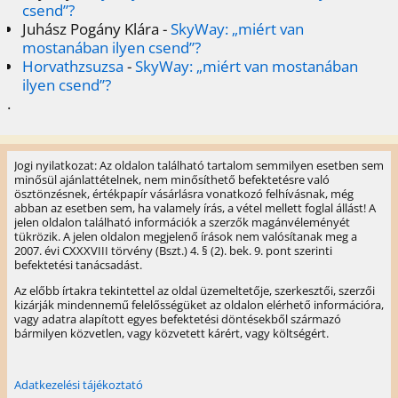
csend”?
Juhász Pogány Klára
-
SkyWay: „miért van
mostanában ilyen csend”?
Horvathzsuzsa
-
SkyWay: „miért van mostanában
ilyen csend”?
.
Jogi nyilatkozat: Az oldalon található tartalom semmilyen esetben sem
minősül ajánlattételnek, nem minősíthető befektetésre való
ösztönzésnek, értékpapír vásárlásra vonatkozó felhívásnak, még
abban az esetben sem, ha valamely írás, a vétel mellett foglal állást! A
jelen oldalon található információk a szerzők magánvéleményét
tükrözik. A jelen oldalon megjelenő írások nem valósítanak meg a
2007. évi CXXXVIII törvény (Bszt.) 4. § (2). bek. 9. pont szerinti
befektetési tanácsadást.
Az előbb írtakra tekintettel az oldal üzemeltetője, szerkesztői, szerzői
kizárják mindennemű felelősségüket az oldalon elérhető információra,
vagy adatra alapított egyes befektetési döntésekből származó
bármilyen közvetlen, vagy közvetett kárért, vagy költségért.
Adatkezelési tájékoztató