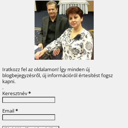
b
t
e
e
a
o
e
r
d
m
o
r
e
I
e
k
s
n
g
t
Iratkozz fel az oldalamon! Így minden új
blogbejegyzésről, új információról értesítést fogsz
kapni.
.
Keresztnév
*
Email
*