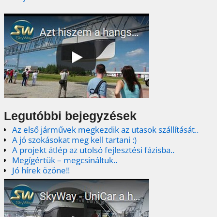
Legutóbbi bejegyzések
Az első járművek megkezdik az utasok szállítását..
A jó szokásokat meg kell tartani :)
A projekt átlép az utolsó fejlesztési fázisba..
Megígértük – megcsináltuk..
Jó hírek özöne!!