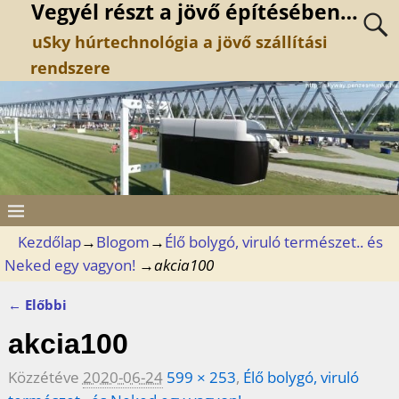
Vegyél részt a jövő építésében…
uSky húrtechnológia a jövő szállítási
rendszere
Kezdőlap
→
Blogom
→
Élő bolygó, viruló természet.. és
Neked egy vagyon!
→
akcia100
← Előbbi
Kép navigáció
akcia100
Közzétéve
2020-06-24
599 × 253
,
Élő bolygó, viruló