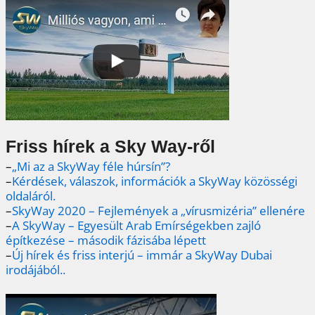
Friss hírek a Sky Way-ről
–
„Mi az a SkyWay féle húrsín”?
–
Kérdések, válaszok, információk a SkyWay közösségi
oldaláról.
–
SkyWay 2020 – Fejlemények a „vírusmizéria” ellenére
–
A SkyWay – Egyesült Arab Emírségekben zajló
építkezése – második fázisába lépett
–
Új hírek és friss interjú – immár a SkyWay Dubai
irodájából..