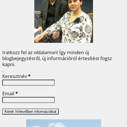
o
e
r
d
m
o
r
e
I
e
k
s
n
g
t
Iratkozz fel az oldalamon! Így minden új
blogbejegyzésről, új információról értesítést fogsz
kapni.
.
Keresztnév
*
Email
*