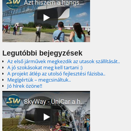
Legutóbbi bejegyzések
Az első járművek megkezdik az utasok szállítását..
A jó szokásokat meg kell tartani :)
A projekt átlép az utolsó fejlesztési fázisba..
Megígértük – megcsináltuk..
Jó hírek özöne!!