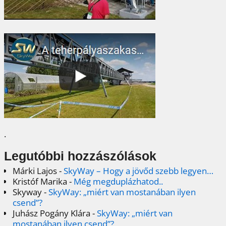
.
Legutóbbi hozzászólások
Márki Lajos
-
SkyWay – Hogy a jövőd szebb legyen…
Kristóf Marika
-
Még megduplázhatod..
Skyway
-
SkyWay: „miért van mostanában ilyen
csend”?
Juhász Pogány Klára
-
SkyWay: „miért van
mostanában ilyen csend”?