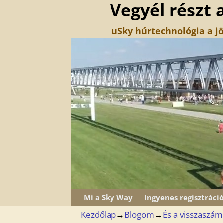
Vegyél részt 
uSky húrtechnológia a jö
Mi a Sky Way
Ingyenes regisztráci
Kezdőlap
→
Blogom
→
És a visszaszáml