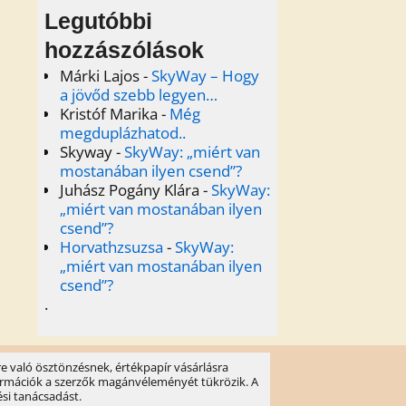
Legutóbbi
hozzászólások
Márki Lajos
-
SkyWay – Hogy
a jövőd szebb legyen…
Kristóf Marika
-
Még
megduplázhatod..
Skyway
-
SkyWay: „miért van
mostanában ilyen csend”?
Juhász Pogány Klára
-
SkyWay:
„miért van mostanában ilyen
csend”?
Horvathzsuzsa
-
SkyWay:
„miért van mostanában ilyen
csend”?
.
e való ösztönzésnek, értékpapír vásárlásra
információk a szerzők magánvéleményét tükrözik. A
ési tanácsadást.