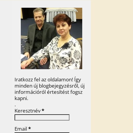
Iratkozz fel az oldalamon! Így
minden új blogbejegyzésről, új
információról értesítést fogsz
kapni.
.
Keresztnév
*
Email
*