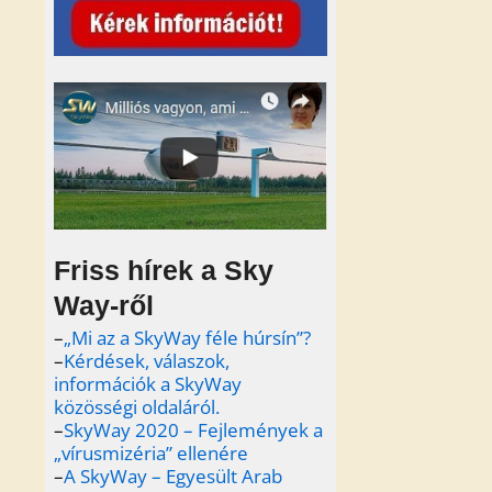
Friss hírek a Sky
Way-ről
–
„Mi az a SkyWay féle húrsín”?
–
Kérdések, válaszok,
információk a SkyWay
közösségi oldaláról.
–
SkyWay 2020 – Fejlemények a
„vírusmizéria” ellenére
–
A SkyWay – Egyesült Arab