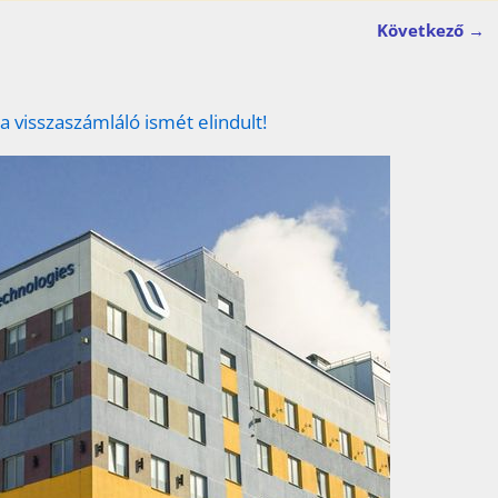
Következő →
 a visszaszámláló ismét elindult!