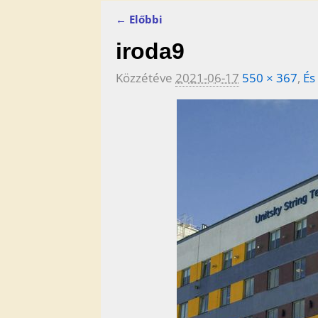
← Előbbi
Kép navigáció
iroda9
Közzétéve
2021-06-17
550 × 367
,
És