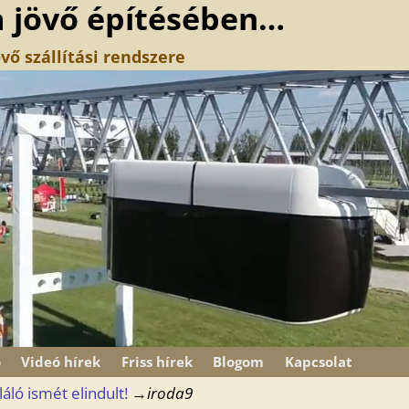
a jövő építésében…
vő szállítási rendszere
ó
Videó hírek
Friss hírek
Blogom
Kapcsolat
áló ismét elindult!
→
iroda9