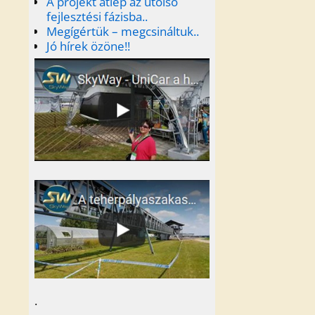
A projekt átlép az utolsó
fejlesztési fázisba..
Megígértük – megcsináltuk..
Jó hírek özöne!!
.