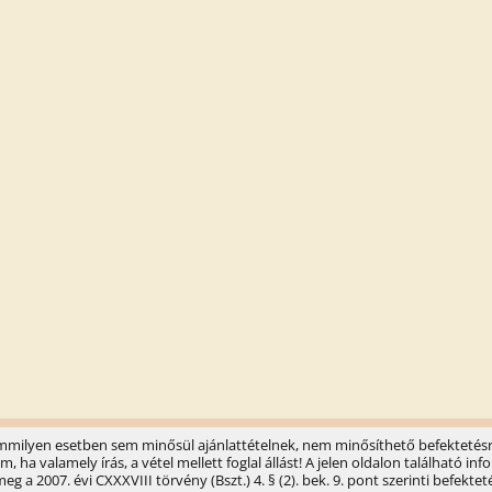
semmilyen esetben sem minősül ajánlattételnek, nem minősíthető befektetésr
ha valamely írás, a vétel mellett foglal állást! A jelen oldalon található 
 a 2007. évi CXXXVIII törvény (Bszt.) 4. § (2). bek. 9. pont szerinti befektet