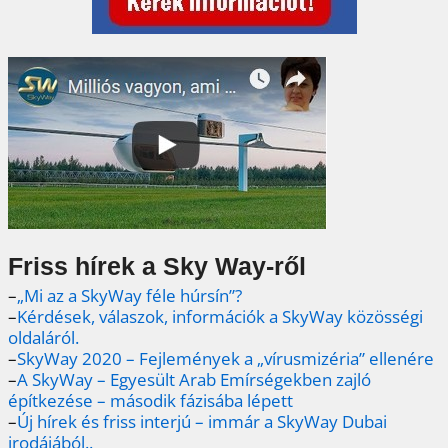
Friss hírek a Sky Way-ről
–
„Mi az a SkyWay féle húrsín”?
–
Kérdések, válaszok, információk a SkyWay közösségi
oldaláról.
–
SkyWay 2020 – Fejlemények a „vírusmizéria” ellenére
–
A SkyWay – Egyesült Arab Emírségekben zajló
építkezése – második fázisába lépett
–
Új hírek és friss interjú – immár a SkyWay Dubai
irodájából..