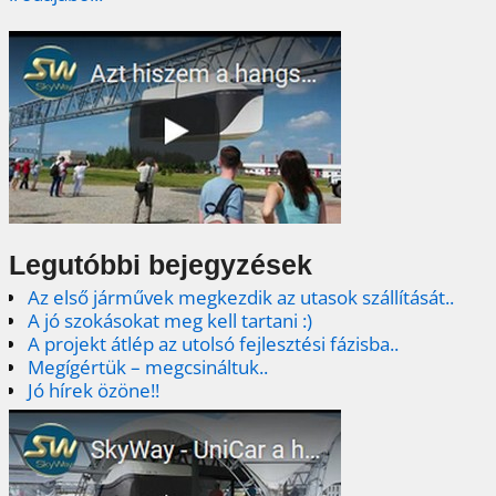
Legutóbbi bejegyzések
Az első járművek megkezdik az utasok szállítását..
A jó szokásokat meg kell tartani :)
A projekt átlép az utolsó fejlesztési fázisba..
Megígértük – megcsináltuk..
Jó hírek özöne!!