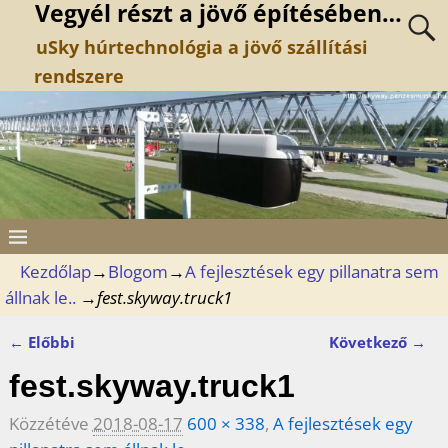
Vegyél részt a jövő építésében…
uSky húrtechnológia a jövő szállítási
rendszere
Kezdőlap
→
Blogom
→
A fejlesztések egy pillanatra sem
állnak le..
→
fest.skyway.truck1
← Előbbi
Következő →
Kép navigáció
fest.skyway.truck1
Közzétéve
2018-08-17
600 × 338
,
A fejlesztések egy