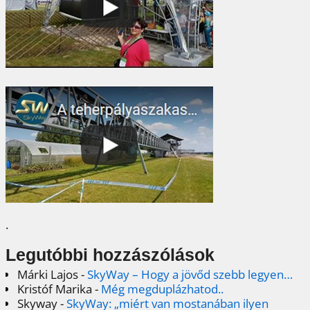
.
Legutóbbi hozzászólások
Márki Lajos
-
SkyWay – Hogy a jövőd szebb legyen…
Kristóf Marika
-
Még megduplázhatod..
Skyway
-
SkyWay: „miért van mostanában ilyen