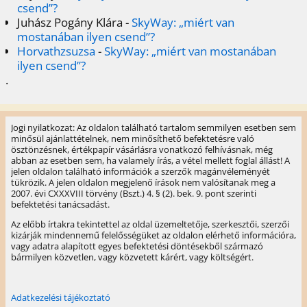
csend”?
Juhász Pogány Klára
-
SkyWay: „miért van
mostanában ilyen csend”?
Horvathzsuzsa
-
SkyWay: „miért van mostanában
ilyen csend”?
.
Jogi nyilatkozat: Az oldalon található tartalom semmilyen esetben sem
minősül ajánlattételnek, nem minősíthető befektetésre való
ösztönzésnek, értékpapír vásárlásra vonatkozó felhívásnak, még
abban az esetben sem, ha valamely írás, a vétel mellett foglal állást! A
jelen oldalon található információk a szerzők magánvéleményét
tükrözik. A jelen oldalon megjelenő írások nem valósítanak meg a
2007. évi CXXXVIII törvény (Bszt.) 4. § (2). bek. 9. pont szerinti
befektetési tanácsadást.
Az előbb írtakra tekintettel az oldal üzemeltetője, szerkesztői, szerzői
kizárják mindennemű felelősségüket az oldalon elérhető információra,
vagy adatra alapított egyes befektetési döntésekből származó
bármilyen közvetlen, vagy közvetett kárért, vagy költségért.
Adatkezelési tájékoztató