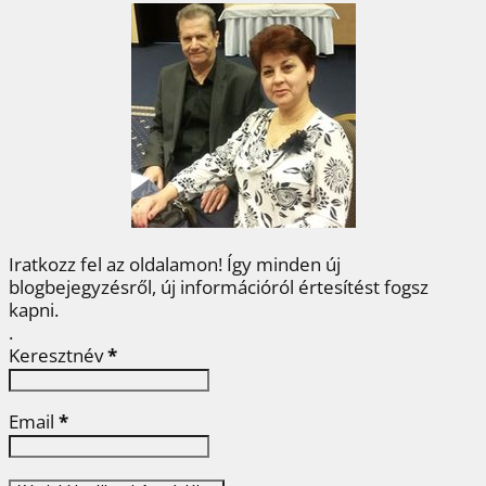
b
t
e
e
a
o
e
r
d
m
o
r
e
I
e
k
s
n
g
t
Iratkozz fel az oldalamon! Így minden új
blogbejegyzésről, új információról értesítést fogsz
kapni.
.
Keresztnév
*
Email
*