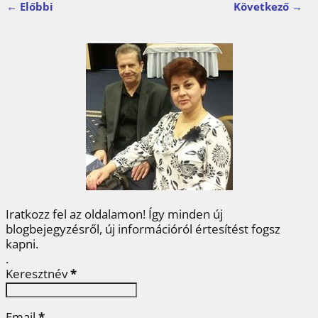
← Előbbi
Következő →
c
i
n
n
s
Kép navigáció
e
t
t
k
z
b
t
e
e
a
o
e
r
d
m
o
r
e
I
e
k
s
n
g
t
Iratkozz fel az oldalamon! Így minden új
blogbejegyzésről, új információról értesítést fogsz
kapni.
.
Keresztnév
*
Email
*