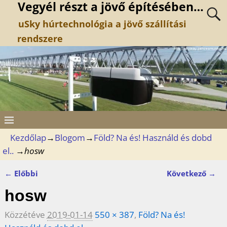
Vegyél részt a jövő építésében…
uSky húrtechnológia a jövő szállítási
rendszere
Kezdőlap
→
Blogom
→
Föld? Na és! Használd és dobd
el..
→
hosw
← Előbbi
Következő →
Kép navigáció
hosw
Közzétéve
2019-01-14
550 × 387
,
Föld? Na és!