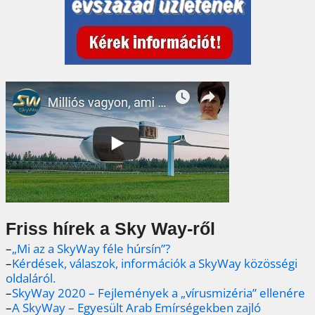
Friss hírek a Sky Way-ről
–
„Mi az a SkyWay féle húrsín”?
–
Kérdések, válaszok, információk a SkyWay közösségi
oldaláról.
–
SkyWay 2020 – Fejlemények a „vírusmizéria” ellenére
–
A SkyWay – Egyesült Arab Emírségekben zajló