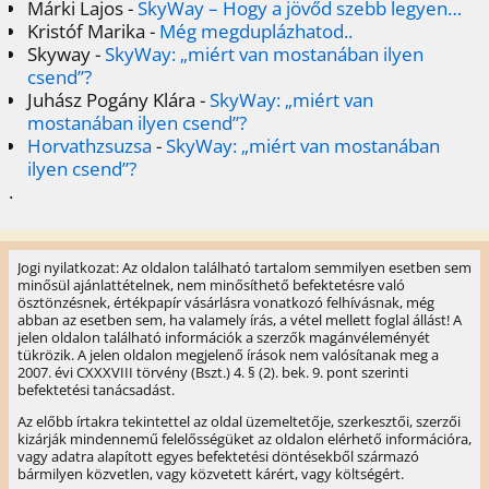
Márki Lajos
-
SkyWay – Hogy a jövőd szebb legyen…
Kristóf Marika
-
Még megduplázhatod..
Skyway
-
SkyWay: „miért van mostanában ilyen
csend”?
Juhász Pogány Klára
-
SkyWay: „miért van
mostanában ilyen csend”?
Horvathzsuzsa
-
SkyWay: „miért van mostanában
ilyen csend”?
.
Jogi nyilatkozat: Az oldalon található tartalom semmilyen esetben sem
minősül ajánlattételnek, nem minősíthető befektetésre való
ösztönzésnek, értékpapír vásárlásra vonatkozó felhívásnak, még
abban az esetben sem, ha valamely írás, a vétel mellett foglal állást! A
jelen oldalon található információk a szerzők magánvéleményét
tükrözik. A jelen oldalon megjelenő írások nem valósítanak meg a
2007. évi CXXXVIII törvény (Bszt.) 4. § (2). bek. 9. pont szerinti
befektetési tanácsadást.
Az előbb írtakra tekintettel az oldal üzemeltetője, szerkesztői, szerzői
kizárják mindennemű felelősségüket az oldalon elérhető információra,
vagy adatra alapított egyes befektetési döntésekből származó
bármilyen közvetlen, vagy közvetett kárért, vagy költségért.