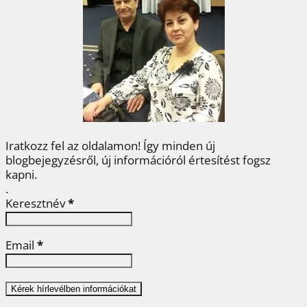
b
t
e
e
a
o
e
r
d
m
o
r
e
I
e
k
s
n
g
t
Iratkozz fel az oldalamon! Így minden új
blogbejegyzésről, új információról értesítést fogsz
kapni.
.
Keresztnév
*
Email
*