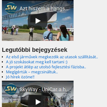
Legutóbbi bejegyzések
Az első járművek megkezdik az utasok szállítását..
A jó szokásokat meg kell tartani :)
A projekt átlép az utolsó fejlesztési fázisba..
Megígértük – megcsináltuk..
Jó hírek özöne!!