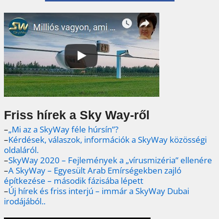
Friss hírek a Sky Way-ről
–
„Mi az a SkyWay féle húrsín”?
–
Kérdések, válaszok, információk a SkyWay közösségi
oldaláról.
–
SkyWay 2020 – Fejlemények a „vírusmizéria” ellenére
–
A SkyWay – Egyesült Arab Emírségekben zajló
építkezése – második fázisába lépett
–
Új hírek és friss interjú – immár a SkyWay Dubai
irodájából..