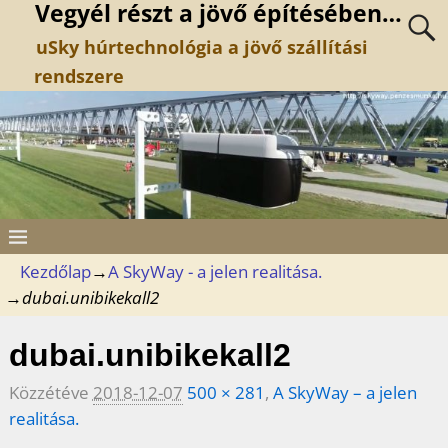
Vegyél részt a jövő építésében…
uSky húrtechnológia a jövő szállítási
rendszere
Kezdőlap
→
A SkyWay - a jelen realitása.
→
dubai.unibikekall2
dubai.unibikekall2
Közzétéve
2018-12-07
500 × 281
,
A SkyWay – a jelen
realitása.