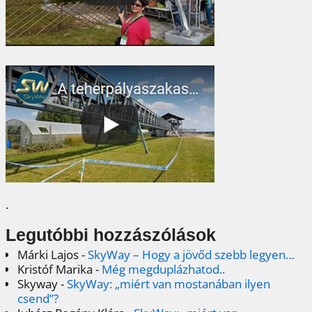
.
Legutóbbi hozzászólások
Márki Lajos
-
SkyWay – Hogy a jövőd szebb legyen…
Kristóf Marika
-
Még megduplázhatod..
Skyway
-
SkyWay: „miért van mostanában ilyen
csend”?