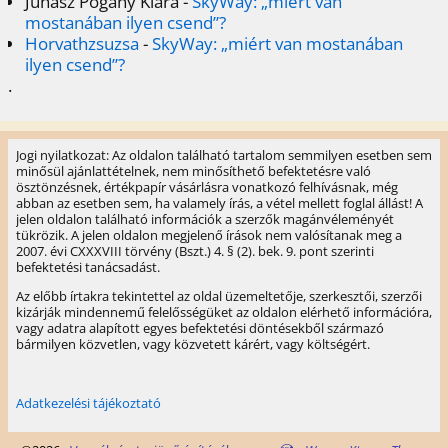
Juhász Pogány Klára
-
SkyWay: „miért van
mostanában ilyen csend”?
Horvathzsuzsa
-
SkyWay: „miért van mostanában
ilyen csend”?
.
Jogi nyilatkozat: Az oldalon található tartalom semmilyen esetben sem
minősül ajánlattételnek, nem minősíthető befektetésre való
ösztönzésnek, értékpapír vásárlásra vonatkozó felhívásnak, még
abban az esetben sem, ha valamely írás, a vétel mellett foglal állást! A
jelen oldalon található információk a szerzők magánvéleményét
tükrözik. A jelen oldalon megjelenő írások nem valósítanak meg a
2007. évi CXXXVIII törvény (Bszt.) 4. § (2). bek. 9. pont szerinti
befektetési tanácsadást.
Az előbb írtakra tekintettel az oldal üzemeltetője, szerkesztői, szerzői
kizárják mindennemű felelősségüket az oldalon elérhető információra,
vagy adatra alapított egyes befektetési döntésekből származó
bármilyen közvetlen, vagy közvetett kárért, vagy költségért.
Adatkezelési tájékoztató