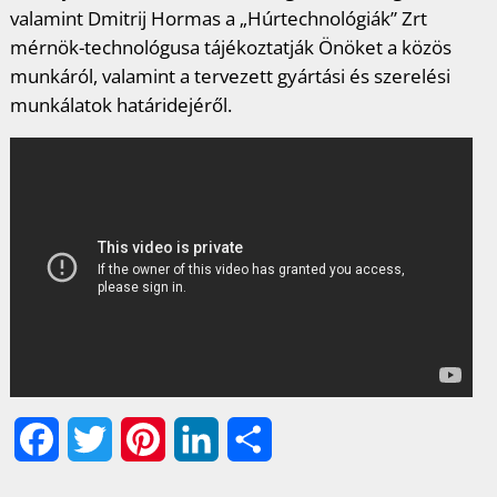
valamint Dmitrij Hormas a „Húrtechnológiák” Zrt
mérnök-technológusa tájékoztatják Önöket a közös
munkáról, valamint a tervezett gyártási és szerelési
munkálatok határidejéről.
F
T
P
L
O
a
w
i
i
s