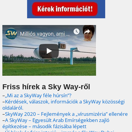
Friss hírek a Sky Way-ről
–
„Mi az a SkyWay féle húrsín”?
–
Kérdések, válaszok, információk a SkyWay közösségi
oldaláról.
–
SkyWay 2020 – Fejlemények a „vírusmizéria” ellenére
–
A SkyWay – Egyesült Arab Emírségekben zajló
építkezése – második fázisába lépett