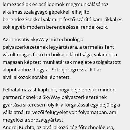
lemezacélok és acélidomok megmunkálásához
alkalmas szalagvágó gépekkel, élhajlító
berendezésekkel valamint festő-szárító kamrákkal és
sok egyéb modern berendezéssel rendelkezik.
Az innovatív SkyWay húrtechnológia
pályaszerkezetének legyártására, a termelés fent
vázolt magas fokú technikai ellátottsága, valamint a
magasan képzett munkatársak megléte szolgáltatott
alapot ahhoz, hogy a „Sztrojprogressz” RT az
alvállalkozók sorába léphetett.
Felhatalmazást kaptunk, hogy bejelentsük minden
partnerünknek: a SkyWay pályaszerkezetének
gyártása sikeresen folyik, a forgatással egyidejűleg a
vállalatnál tervezői felügyelet volt folyamatban, ami
megelőzi a sorozatgyártást.
Andrej Kuchta, az alvállalkozó cég főtechnológusa,