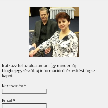
c
i
n
n
s
e
t
t
k
z
b
t
e
e
a
o
e
r
d
m
o
r
e
I
e
k
s
n
g
t
Iratkozz fel az oldalamon! Így minden új
blogbejegyzésről, új információról értesítést fogsz
kapni.
.
Keresztnév
*
Email
*