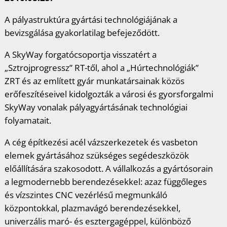
A pályastruktúra gyártási technológiájának a
bevizsgálása gyakorlatilag befejeződött.
A SkyWay forgatócsoportja visszatért a
„Sztrojprogressz” RT-től, ahol a „Húrtechnológiák”
ZRT és az említett gyár munkatársainak közös
erőfeszítéseivel kidolgozták a városi és gyorsforgalmi
SkyWay vonalak pályagyártásának technológiai
folyamatait.
A cég építkezési acél vázszerkezetek és vasbeton
elemek gyártásához szükséges segédeszközök
előállítására szakosodott. A vállalkozás a gyártósorain
a legmodernebb berendezésekkel: azaz függőleges
és vízszintes CNC vezérlésű megmunkáló
központokkal, plazmavágó berendezésekkel,
univerzális maró- és esztergagéppel, különböző