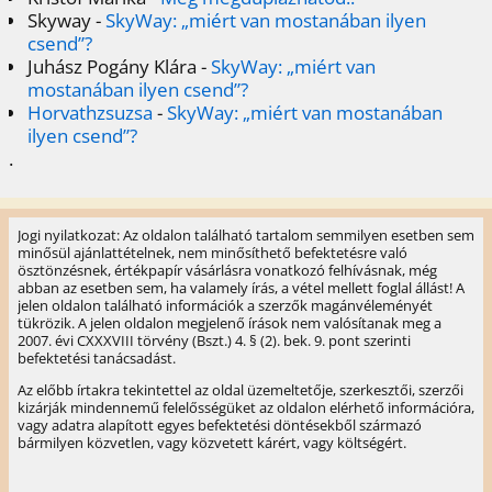
Skyway
-
SkyWay: „miért van mostanában ilyen
csend”?
Juhász Pogány Klára
-
SkyWay: „miért van
mostanában ilyen csend”?
Horvathzsuzsa
-
SkyWay: „miért van mostanában
ilyen csend”?
.
Jogi nyilatkozat: Az oldalon található tartalom semmilyen esetben sem
minősül ajánlattételnek, nem minősíthető befektetésre való
ösztönzésnek, értékpapír vásárlásra vonatkozó felhívásnak, még
abban az esetben sem, ha valamely írás, a vétel mellett foglal állást! A
jelen oldalon található információk a szerzők magánvéleményét
tükrözik. A jelen oldalon megjelenő írások nem valósítanak meg a
2007. évi CXXXVIII törvény (Bszt.) 4. § (2). bek. 9. pont szerinti
befektetési tanácsadást.
Az előbb írtakra tekintettel az oldal üzemeltetője, szerkesztői, szerzői
kizárják mindennemű felelősségüket az oldalon elérhető információra,
vagy adatra alapított egyes befektetési döntésekből származó
bármilyen közvetlen, vagy közvetett kárért, vagy költségért.