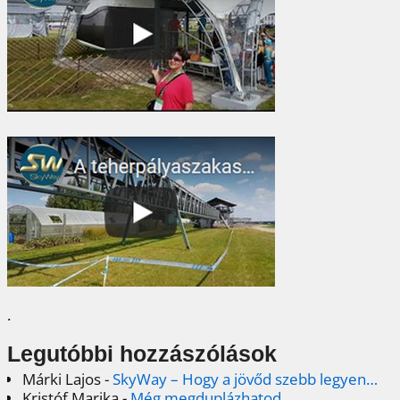
.
Legutóbbi hozzászólások
Márki Lajos
-
SkyWay – Hogy a jövőd szebb legyen…
Kristóf Marika
-
Még megduplázhatod..