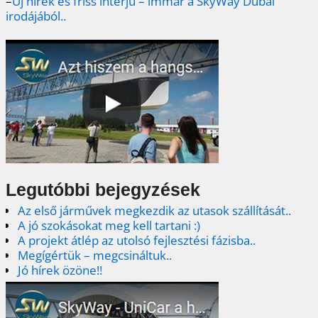
–
Új hírek és friss interjú – immár a SkyWay Dubai
irodájából..
Legutóbbi bejegyzések
Az első járművek megkezdik az utasok szállítását..
A jó szokásokat meg kell tartani :)
A projekt átlép az utolsó fejlesztési fázisba..
Megígértük – megcsináltuk..
Jó hírek özöne!!