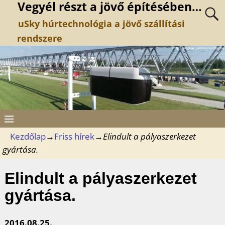
Vegyél részt a jövő építésében…
uSky húrtechnológia a jövő szállítási
rendszere
Kezdőlap
→
Friss hírek
→
Elindult a pályaszerkezet
gyártása.
Elindult a pályaszerkezet
gyártása.
2016.08.25.