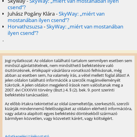
Skyway
-
SkyWay: „miért van mostanában ilyen
csend”?
Juhász Pogány Klára
-
SkyWay: „miért van
mostanában ilyen csend”?
Horvathzsuzsa
-
SkyWay: „miért van mostanában
ilyen csend”?
.
Jogi nyilatkozat: Az oldalon található tartalom semmilyen esetben sem
minősül ajánlattételnek, nem minősíthető befektetésre való
ösztönzésnek, értékpapír vásárlásra vonatkozó felhívásnak, még
abban az esetben sem, ha valamely írás, a vétel mellett foglal állást! A
jelen oldalon található információk a szerzők magánvéleményét
tükrözik. A jelen oldalon megjelenő írások nem valósítanak meg a
2007. évi CXXXVIII törvény (Bszt.) 4. § (2). bek. 9. pont szerinti
befektetési tanácsadást.
Az előbb írtakra tekintettel az oldal üzemeltetője, szerkesztői, szerzői
kizárják mindennemű felelősségüket az oldalon elérhető információra,
vagy adatra alapított egyes befektetési döntésekből származó
bármilyen közvetlen, vagy közvetett kárért, vagy költségért.
Adatkezelési tájékoztató