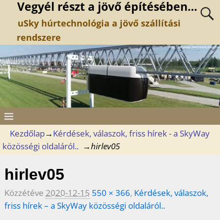
Vegyél részt a jövő építésében…
uSky húrtechnológia a jövő szállítási
rendszere
Kezdőlap
→
Kérdések, válaszok, friss hírek - a SkyWay
közösségi oldaláról..
→
hirlev05
hirlev05
Közzétéve
2020-12-15
550 × 366
,
Kérdések, válaszok,
friss hírek – a SkyWay közösségi oldaláról..