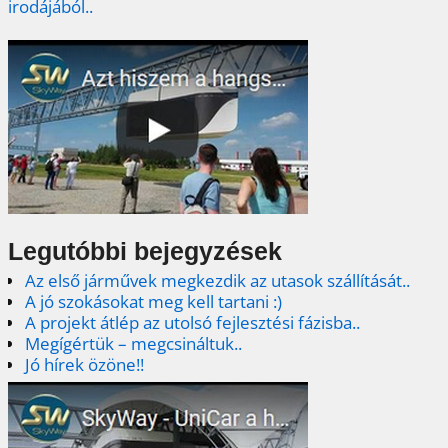
irodájából..
Legutóbbi bejegyzések
Az első járművek megkezdik az utasok szállítását..
A jó szokásokat meg kell tartani :)
A projekt átlép az utolsó fejlesztési fázisba..
Megígértük – megcsináltuk..
Jó hírek özöne!!