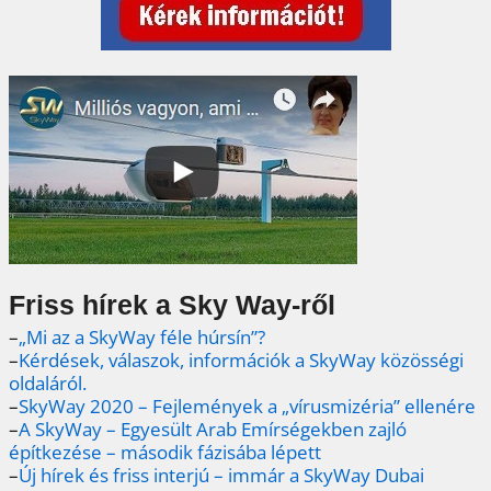
Friss hírek a Sky Way-ről
–
„Mi az a SkyWay féle húrsín”?
–
Kérdések, válaszok, információk a SkyWay közösségi
oldaláról.
–
SkyWay 2020 – Fejlemények a „vírusmizéria” ellenére
–
A SkyWay – Egyesült Arab Emírségekben zajló
építkezése – második fázisába lépett
–
Új hírek és friss interjú – immár a SkyWay Dubai