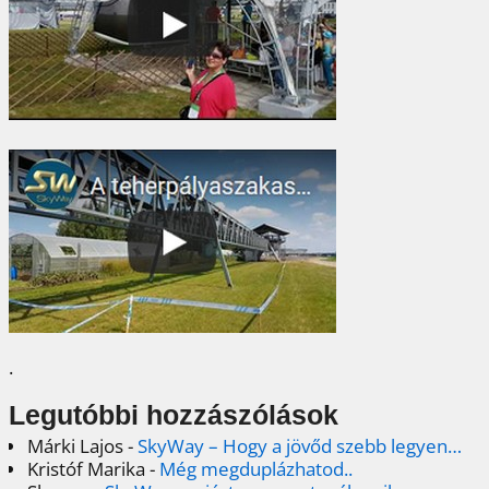
.
Legutóbbi hozzászólások
Márki Lajos
-
SkyWay – Hogy a jövőd szebb legyen…
Kristóf Marika
-
Még megduplázhatod..