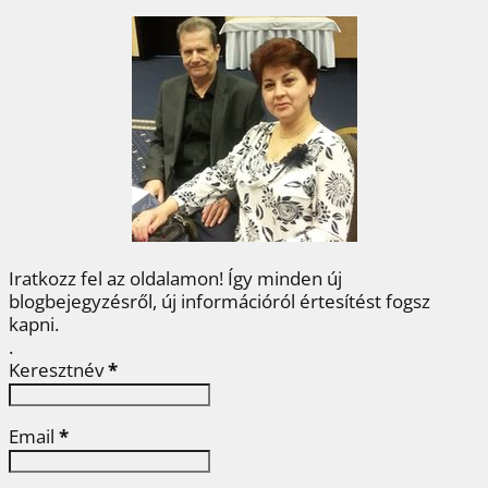
e
t
t
k
z
b
t
e
e
a
o
e
r
d
m
o
r
e
I
e
k
s
n
g
t
Iratkozz fel az oldalamon! Így minden új
blogbejegyzésről, új információról értesítést fogsz
kapni.
.
Keresztnév
*
Email
*