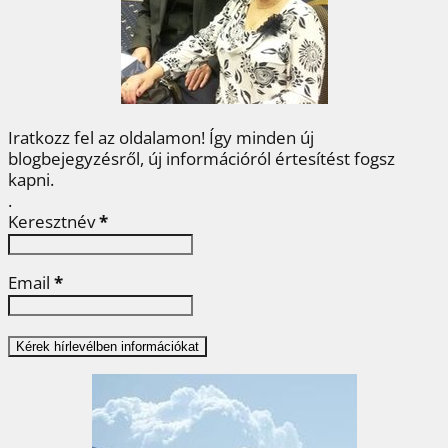
o
r
e
I
e
k
s
n
g
t
Iratkozz fel az oldalamon! Így minden új
blogbejegyzésről, új információról értesítést fogsz
kapni.
.
Keresztnév
*
Email
*