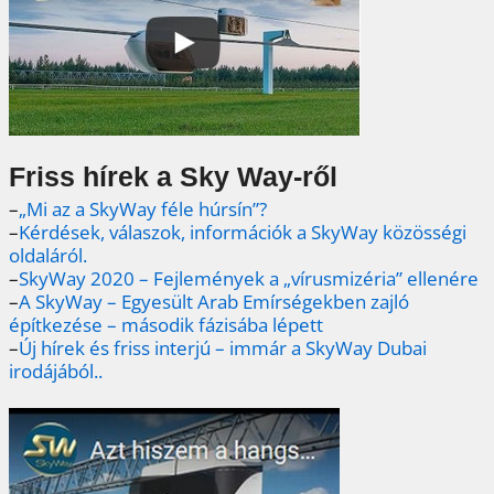
Friss hírek a Sky Way-ről
–
„Mi az a SkyWay féle húrsín”?
–
Kérdések, válaszok, információk a SkyWay közösségi
oldaláról.
–
SkyWay 2020 – Fejlemények a „vírusmizéria” ellenére
–
A SkyWay – Egyesült Arab Emírségekben zajló
építkezése – második fázisába lépett
–
Új hírek és friss interjú – immár a SkyWay Dubai
irodájából..