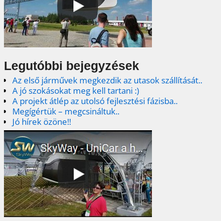
Legutóbbi bejegyzések
Az első járművek megkezdik az utasok szállítását..
A jó szokásokat meg kell tartani :)
A projekt átlép az utolsó fejlesztési fázisba..
Megígértük – megcsináltuk..
Jó hírek özöne!!