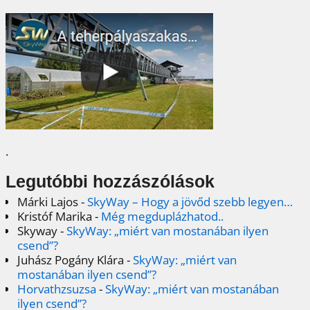
.
Legutóbbi hozzászólások
Márki Lajos
-
SkyWay – Hogy a jövőd szebb legyen…
Kristóf Marika
-
Még megduplázhatod..
Skyway
-
SkyWay: „miért van mostanában ilyen
csend”?
Juhász Pogány Klára
-
SkyWay: „miért van
mostanában ilyen csend”?
Horvathzsuzsa
-
SkyWay: „miért van mostanában
ilyen csend”?