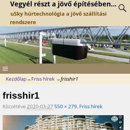
Vegyél részt a jövő építésében…
uSky húrtechnológia a jövő szállítási
rendszere
Kezdőlap
→
Friss hírek
→
frisshir1
frisshir1
Közzétéve
2020-03-27
550 × 279
,
Friss hírek