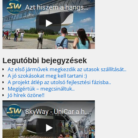
Legutóbbi bejegyzések
Az első járművek megkezdik az utasok szállítását..
A jó szokásokat meg kell tartani :)
A projekt átlép az utolsó fejlesztési fázisba..
Megígértük – megcsináltuk..
Jó hírek özöne!!