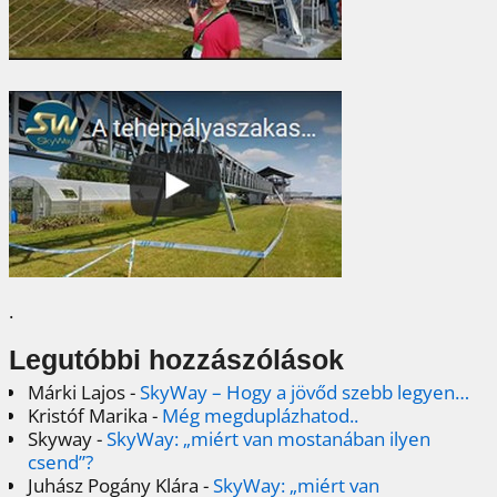
.
Legutóbbi hozzászólások
Márki Lajos
-
SkyWay – Hogy a jövőd szebb legyen…
Kristóf Marika
-
Még megduplázhatod..
Skyway
-
SkyWay: „miért van mostanában ilyen
csend”?
Juhász Pogány Klára
-
SkyWay: „miért van