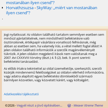
mostanában ilyen csend”?
Horvathzsuzsa
-
SkyWay: „miért van mostanában
ilyen csend”?
.
Jogi nyilatkozat: Az oldalon található tartalom semmilyen esetben sem
minősül ajánlattételnek, nem minősíthető befektetésre való
ösztönzésnek, értékpapír vásárlásra vonatkozó felhívásnak, még
abban az esetben sem, ha valamely írás, a vétel mellett foglal állást! A
jelen oldalon található információk a szerzők magánvéleményét
tükrözik. A jelen oldalon megjelenő írások nem valósítanak meg a
2007. évi CXXXVIII törvény (Bszt.) 4. § (2). bek. 9. pont szerinti
befektetési tanácsadást.
Az előbb írtakra tekintettel az oldal üzemeltetője, szerkesztői, szerzői
kizárják mindennemű felelősségüket az oldalon elérhető információra,
vagy adatra alapított egyes befektetési döntésekből származó
bármilyen közvetlen, vagy közvetett kárért, vagy költségért.
Adatkezelési tájékoztató
©2026 -
Vegyél részt a jövő építésében...
-
Weaver Xtreme Theme