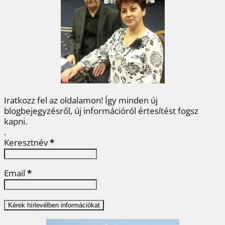
o
e
r
d
m
o
r
e
I
e
k
s
n
g
t
Iratkozz fel az oldalamon! Így minden új
blogbejegyzésről, új információról értesítést fogsz
kapni.
.
Keresztnév
*
Email
*