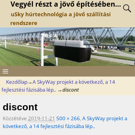
Vegyél részt a jövő építésében…
uSky húrtechnológia a jövő szállítási
rendszere
Kezdőlap
→
A SkyWay projekt a következő, a 14
fejlesztési fázisába lép..
→
discont
discont
Közzétéve
2019-11-21
500 × 266
,
A SkyWay projekt a
következő, a 14 fejlesztési fázisába lép..