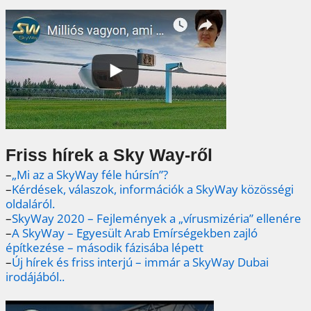
Friss hírek a Sky Way-ről
–
„Mi az a SkyWay féle húrsín”?
–
Kérdések, válaszok, információk a SkyWay közösségi
oldaláról.
–
SkyWay 2020 – Fejlemények a „vírusmizéria” ellenére
–
A SkyWay – Egyesült Arab Emírségekben zajló
építkezése – második fázisába lépett
–
Új hírek és friss interjú – immár a SkyWay Dubai
irodájából..