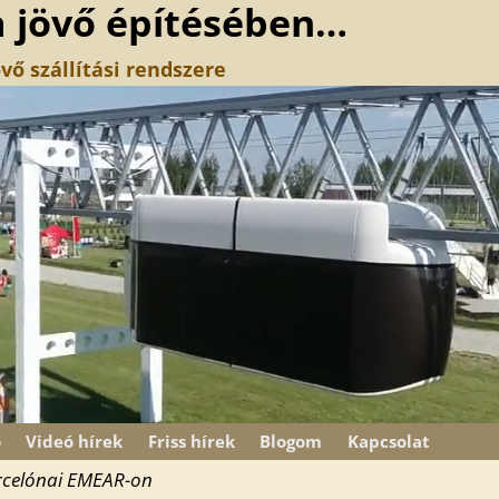
a jövő építésében…
vő szállítási rendszere
ó
Videó hírek
Friss hírek
Blogom
Kapcsolat
rcelónai EMEAR-on