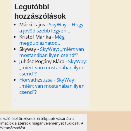
Legutóbbi
hozzászólások
Márki Lajos
-
SkyWay – Hogy
a jövőd szebb legyen…
Kristóf Marika
-
Még
megduplázhatod..
Skyway
-
SkyWay: „miért van
mostanában ilyen csend”?
Juhász Pogány Klára
-
SkyWay:
„miért van mostanában ilyen
csend”?
Horvathzsuzsa
-
SkyWay:
„miért van mostanában ilyen
csend”?
.
e való ösztönzésnek, értékpapír vásárlásra
információk a szerzők magánvéleményét tükrözik. A
ési tanácsadást.