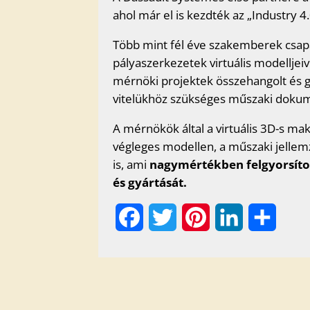
ahol már el is kezdték az „Industry 4.
Több mint fél éve szakemberek csapa
pályaszerkezetek virtuális modellje
mérnöki projektek összehangolt és gy
vitelükhöz szükséges műszaki dokum
A mérnökök által a virtuális 3D-s ma
végleges modellen, a műszaki jelle
is, ami
nagymértékben felgyorsítot
és gyártását.
F
T
P
L
O
a
w
i
i
s
c
i
n
n
s
e
t
t
k
z