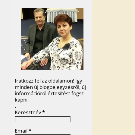
Iratkozz fel az oldalamon! Így
minden új blogbejegyzésről, új
információról értesítést fogsz
kapni.
.
Keresztnév
*
Email
*