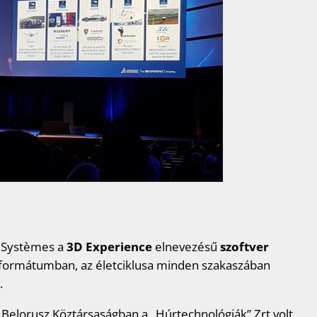
t Systèmes a
3D Experience
elnevezésű
szoftver
is formátumban, az életciklusa minden szakaszában
.
Belorusz Köztársaságban a „Húrtechnológiák” Zrt volt,