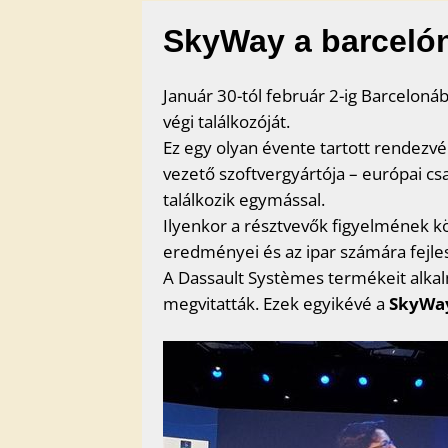
SkyWay a barceló
Január 30-tól február 2-ig Barceloná
végi találkozóját.
Ez egy olyan évente tartott rendezvé
vezető szoftvergyártója – európai c
találkozik egymással.
Ilyenkor a résztvevők figyelmének k
eredményei és az ipar számára fejlesz
A Dassault Systèmes termékeit alka
megvitatták. Ezek egyikévé a
SkyWay