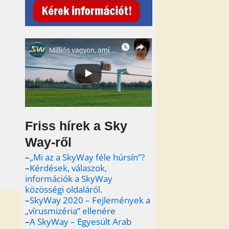
Friss hírek a Sky
Way-ről
–
„Mi az a SkyWay féle húrsín”?
–
Kérdések, válaszok,
információk a SkyWay
közösségi oldaláról.
–
SkyWay 2020 – Fejlemények a
„vírusmizéria” ellenére
–
A SkyWay – Egyesült Arab