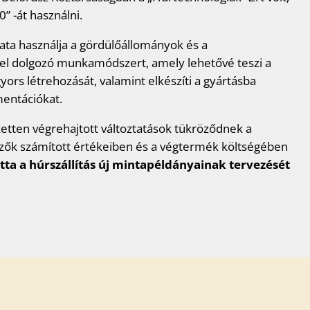
0” -át használni.
ta használja a gördülőállományok és a
ivel dolgozó munkamódszert, amely lehetővé teszi a
ors létrehozását, valamint elkészíti a gyártásba
entációkat.
ketten végrehajtott változtatások tükröződnek a
mzők számított értékeiben és a végtermék költségében
ta a húrszállítás új mintapéldányainak tervezését