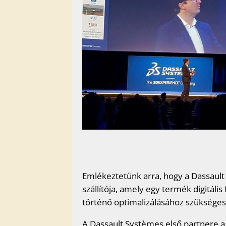
Emlékeztetünk arra, hogy a Dassaul
szállítója, amely egy termék digitál
történő optimalizálásához szükséges
A Dassault Systèmes első partnere a 