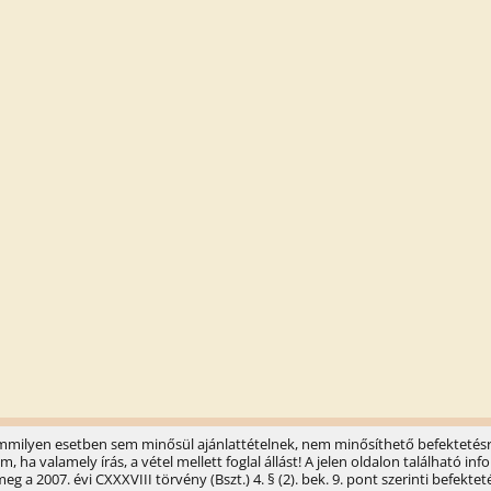
semmilyen esetben sem minősül ajánlattételnek, nem minősíthető befektetésr
ha valamely írás, a vétel mellett foglal állást! A jelen oldalon található 
 a 2007. évi CXXXVIII törvény (Bszt.) 4. § (2). bek. 9. pont szerinti befektet