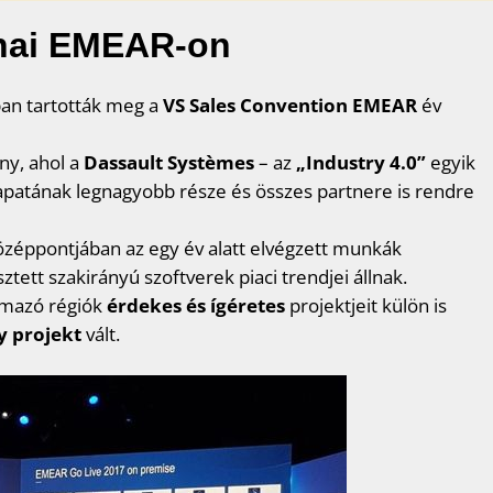
nai EMEAR-on
ban tartották meg a
VS Sales Convention EMEAR
év
ny, ahol a
Dassault Systèmes
– az
„Industry 4.0”
egyik
sapatának legnagyobb része és összes partnere is rendre
özéppontjában az egy év alatt elvégzett munkák
tett szakirányú szoftverek piaci trendjei állnak.
lmazó régiók
érdekes és ígéretes
projektjeit külön is
 projekt
vált.