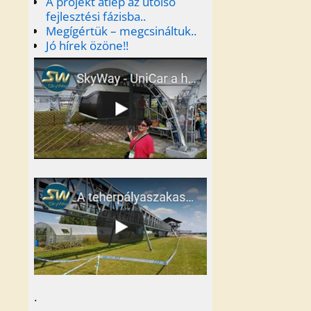
A projekt átlép az utolsó
fejlesztési fázisba..
Megígértük – megcsináltuk..
Jó hírek özöne!!
.