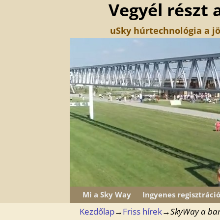
Vegyél részt 
uSky húrtechnológia a jö
Mi a Sky Way
Ingyenes regisztráci
Kezdőlap
→
Friss hírek
→
SkyWay a ba