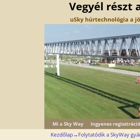
Vegyél részt 
uSky húrtechnológia a jö
Mi a Sky Way
Ingyenes regisztráci
Kezdőlap
→
Folytatódik a SkyWay gy