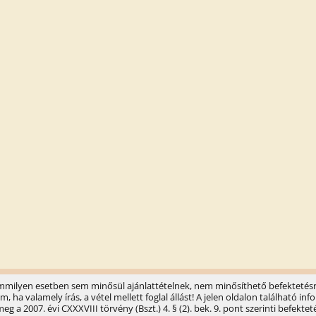
semmilyen esetben sem minősül ajánlattételnek, nem minősíthető befektetésr
ha valamely írás, a vétel mellett foglal állást! A jelen oldalon található 
 a 2007. évi CXXXVIII törvény (Bszt.) 4. § (2). bek. 9. pont szerinti befektet