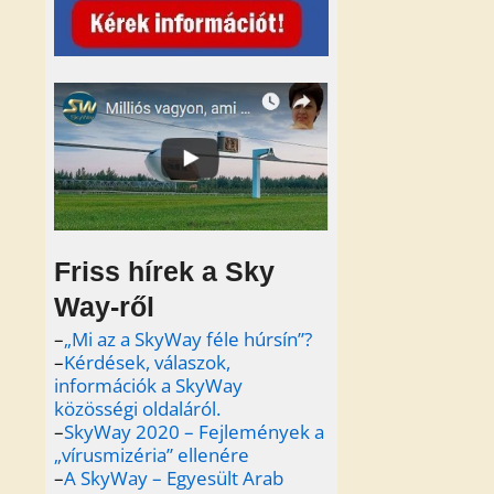
Friss hírek a Sky
Way-ről
–
„Mi az a SkyWay féle húrsín”?
–
Kérdések, válaszok,
információk a SkyWay
közösségi oldaláról.
–
SkyWay 2020 – Fejlemények a
„vírusmizéria” ellenére
–
A SkyWay – Egyesült Arab