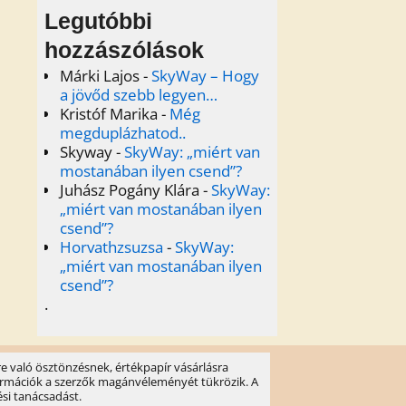
Legutóbbi
hozzászólások
Márki Lajos
-
SkyWay – Hogy
a jövőd szebb legyen…
Kristóf Marika
-
Még
megduplázhatod..
Skyway
-
SkyWay: „miért van
mostanában ilyen csend”?
Juhász Pogány Klára
-
SkyWay:
„miért van mostanában ilyen
csend”?
Horvathzsuzsa
-
SkyWay:
„miért van mostanában ilyen
csend”?
.
e való ösztönzésnek, értékpapír vásárlásra
információk a szerzők magánvéleményét tükrözik. A
ési tanácsadást.