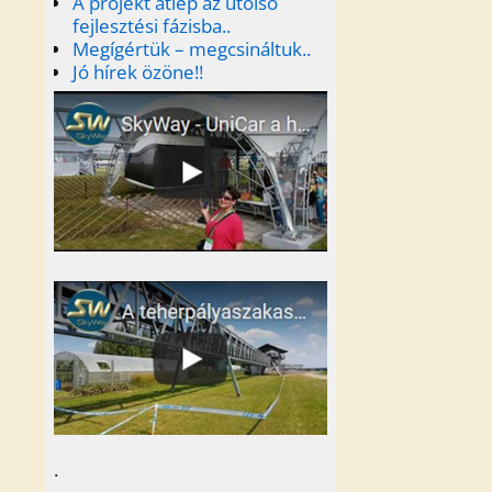
A projekt átlép az utolsó
fejlesztési fázisba..
Megígértük – megcsináltuk..
Jó hírek özöne!!
.