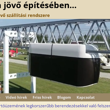
a jövő építésében…
vő szállítási rendszere
ó
Videó hírek
Friss hírek
Blogom
Kapcsolat
ártóüzemének legkorszerűbb berendezésekkel való felszer