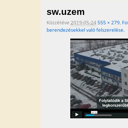
sw.uzem
Közzétéve
2019-05-24
555 × 279
,
Fo
berendezésekkel való felszerelése.