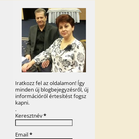
Iratkozz fel az oldalamon! Így
minden új blogbejegyzésről, új
információról értesítést fogsz
kapni.
.
Keresztnév
*
Email
*