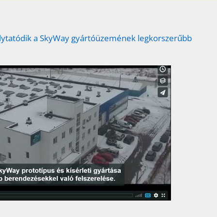
lytatódik a SkyWay gyártóüzemének legkorszerűbb