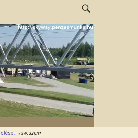
elése.
→
sw.uzem