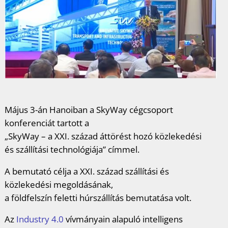
Május 3-án Hanoiban a SkyWay cégcsoport
konferenciát tartott a
„SkyWay – a XXI. század áttörést hozó közlekedési
és szállítási technológiája” címmel.
A bemutató célja a XXI. század szállítási és
közlekedési megoldásának,
a földfelszín feletti húrszállítás bemutatása volt.
Az
Industry 4.0
vívmányain alapuló intelligens