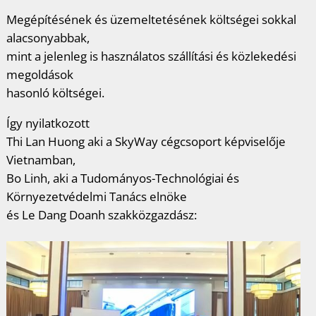
Megépítésének és üzemeltetésének költségei sokkal
alacsonyabbak,
mint a jelenleg is használatos szállítási és közlekedési
megoldások
hasonló költségei.
Így nyilatkozott
Thi Lan Huong aki a SkyWay cégcsoport képviselője
Vietnamban,
Bo Linh, aki a Tudományos-Technológiai és
Környezetvédelmi Tanács elnöke
és Le Dang Doanh szakközgazdász: