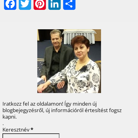
F
T
P
L
O
a
w
i
i
s
c
i
n
n
s
e
t
t
k
z
b
t
e
e
a
o
e
r
d
m
o
r
e
I
e
k
s
n
g
t
Iratkozz fel az oldalamon! Így minden új
blogbejegyzésről, új információról értesítést fogsz
kapni.
.
Keresztnév
*