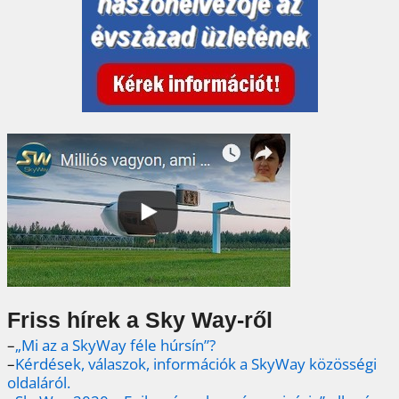
Friss hírek a Sky Way-ről
–
„Mi az a SkyWay féle húrsín”?
–
Kérdések, válaszok, információk a SkyWay közösségi
oldaláról.