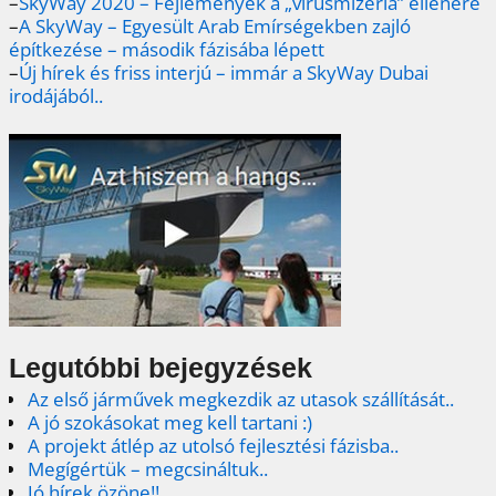
–
SkyWay 2020 – Fejlemények a „vírusmizéria” ellenére
–
A SkyWay – Egyesült Arab Emírségekben zajló
építkezése – második fázisába lépett
–
Új hírek és friss interjú – immár a SkyWay Dubai
irodájából..
Legutóbbi bejegyzések
Az első járművek megkezdik az utasok szállítását..
A jó szokásokat meg kell tartani :)
A projekt átlép az utolsó fejlesztési fázisba..
Megígértük – megcsináltuk..
Jó hírek özöne!!