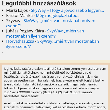
Legutóbbi hozzászólások
Márki Lajos
-
SkyWay – Hogy a jövőd szebb legyen…
Kristóf Marika
-
Még megduplázhatod..
Skyway
-
SkyWay: „miért van mostanában ilyen
csend”?
Juhász Pogány Klára
-
SkyWay: „miért van
mostanában ilyen csend”?
Horvathzsuzsa
-
SkyWay: „miért van mostanában
ilyen csend”?
.
Jogi nyilatkozat: Az oldalon található tartalom semmilyen esetben sem
minősül ajánlattételnek, nem minősíthető befektetésre való
ösztönzésnek, értékpapír vásárlásra vonatkozó felhívásnak, még
abban az esetben sem, ha valamely írás, a vétel mellett foglal állást! A
jelen oldalon található információk a szerzők magánvéleményét
tükrözik. A jelen oldalon megjelenő írások nem valósítanak meg a
2007. évi CXXXVIII törvény (Bszt.) 4. § (2). bek. 9. pont szerinti
befektetési tanácsadást.
Az előbb írtakra tekintettel az oldal üzemeltetője, szerkesztői, szerzői
kizárják mindennemű felelősségüket az oldalon elérhető információra,