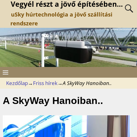
Vegyél részt a jövő építésében…
uSky húrtechnológia a jövő szállítási
rendszere
Kezdőlap
→
Friss hírek
→
A SkyWay Hanoiban..
A SkyWay Hanoiban..