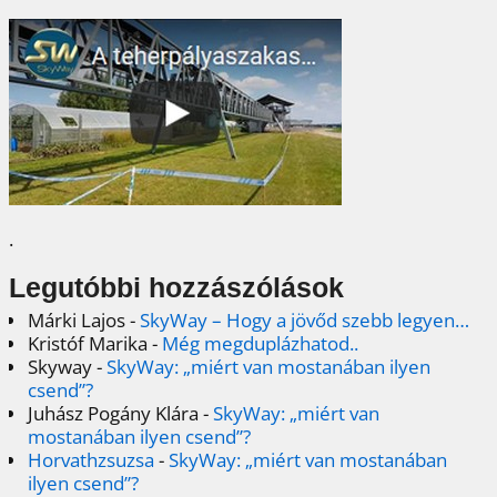
.
Legutóbbi hozzászólások
Márki Lajos
-
SkyWay – Hogy a jövőd szebb legyen…
Kristóf Marika
-
Még megduplázhatod..
Skyway
-
SkyWay: „miért van mostanában ilyen
csend”?
Juhász Pogány Klára
-
SkyWay: „miért van
mostanában ilyen csend”?
Horvathzsuzsa
-
SkyWay: „miért van mostanában
ilyen csend”?