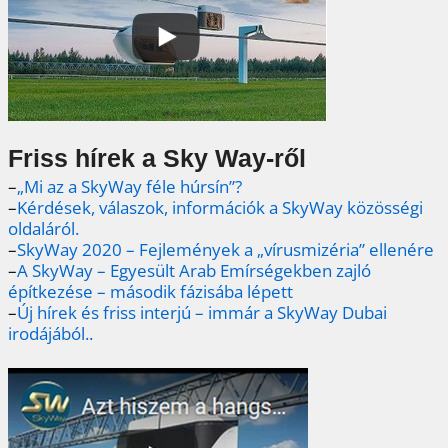
Friss hírek a Sky Way-ről
–
„Mi az a SkyWay féle húrsín”?
–
Kérdések, válaszok, információk a SkyWay közösségi
oldaláról.
–
SkyWay 2020 – Fejlemények a „vírusmizéria” ellenére
–
A SkyWay – Egyesült Arab Emírségekben zajló
építkezése – második fázisába lépett
–
Új hírek és friss interjú – immár a SkyWay Dubai
irodájából..