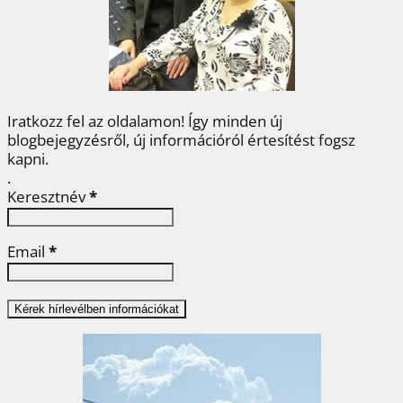
o
r
e
I
e
k
s
n
g
t
Iratkozz fel az oldalamon! Így minden új
blogbejegyzésről, új információról értesítést fogsz
kapni.
.
Keresztnév
*
Email
*