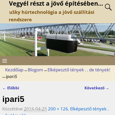
Vegyél részt a jövő építésében…
uSky húrtechnológia a jövő szállítási
rendszere
Kezdőlap
→
Blogom
→
Elképesztő tények . . de tények!
→
ipari5
← Előbbi
Következő →
Kép navigáció
ipari5
Közzétéve
2016-04-25
200 × 126
,
Elképesztő tények .