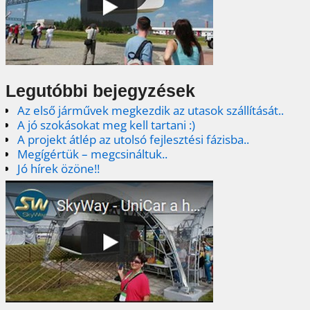
Legutóbbi bejegyzések
Az első járművek megkezdik az utasok szállítását..
A jó szokásokat meg kell tartani :)
A projekt átlép az utolsó fejlesztési fázisba..
Megígértük – megcsináltuk..
Jó hírek özöne!!