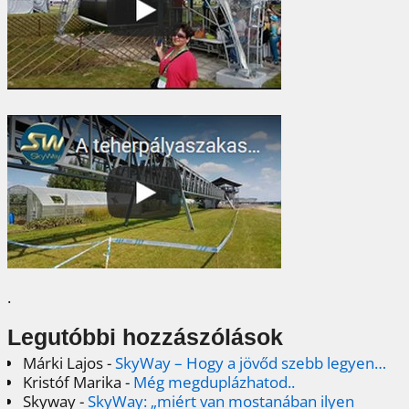
.
Legutóbbi hozzászólások
Márki Lajos
-
SkyWay – Hogy a jövőd szebb legyen…
Kristóf Marika
-
Még megduplázhatod..
Skyway
-
SkyWay: „miért van mostanában ilyen