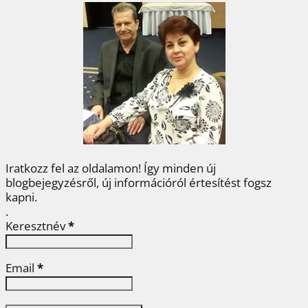
e
t
t
k
z
b
t
e
e
a
o
e
r
d
m
o
r
e
I
e
k
s
n
g
t
Iratkozz fel az oldalamon! Így minden új
blogbejegyzésről, új információról értesítést fogsz
kapni.
.
Keresztnév
*
Email
*