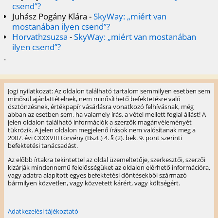
csend”?
Juhász Pogány Klára
-
SkyWay: „miért van
mostanában ilyen csend”?
Horvathzsuzsa
-
SkyWay: „miért van mostanában
ilyen csend”?
.
Jogi nyilatkozat: Az oldalon található tartalom semmilyen esetben sem
minősül ajánlattételnek, nem minősíthető befektetésre való
ösztönzésnek, értékpapír vásárlásra vonatkozó felhívásnak, még
abban az esetben sem, ha valamely írás, a vétel mellett foglal állást! A
jelen oldalon található információk a szerzők magánvéleményét
tükrözik. A jelen oldalon megjelenő írások nem valósítanak meg a
2007. évi CXXXVIII törvény (Bszt.) 4. § (2). bek. 9. pont szerinti
befektetési tanácsadást.
Az előbb írtakra tekintettel az oldal üzemeltetője, szerkesztői, szerzői
kizárják mindennemű felelősségüket az oldalon elérhető információra,
vagy adatra alapított egyes befektetési döntésekből származó
bármilyen közvetlen, vagy közvetett kárért, vagy költségért.
Adatkezelési tájékoztató