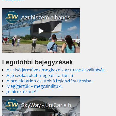
Legutóbbi bejegyzések
Az első járművek megkezdik az utasok szállítását..
A jó szokásokat meg kell tartani :)
A projekt átlép az utolsó fejlesztési fázisba..
Megígértük – megcsináltuk..
Jó hírek özöne!!