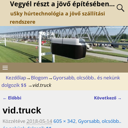
Vegyél részt a jövő építésében…
uSky húrtechnológia a jövő szállítási
rendszere
Kezdőlap
→
Blogom
→
Gyorsabb, olcsóbb.. és nekünk
dolgozik $$
→
vid.truck
← Előbbi
Következő →
Kép navigáció
vid.truck
Közzétéve
2018-05-14
605 × 342
,
Gyorsabb, olcsóbb..