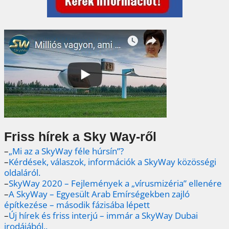
Friss hírek a Sky Way-ről
–
„Mi az a SkyWay féle húrsín”?
–
Kérdések, válaszok, információk a SkyWay közösségi
oldaláról.
–
SkyWay 2020 – Fejlemények a „vírusmizéria” ellenére
–
A SkyWay – Egyesült Arab Emírségekben zajló
építkezése – második fázisába lépett
–
Új hírek és friss interjú – immár a SkyWay Dubai
irodájából..