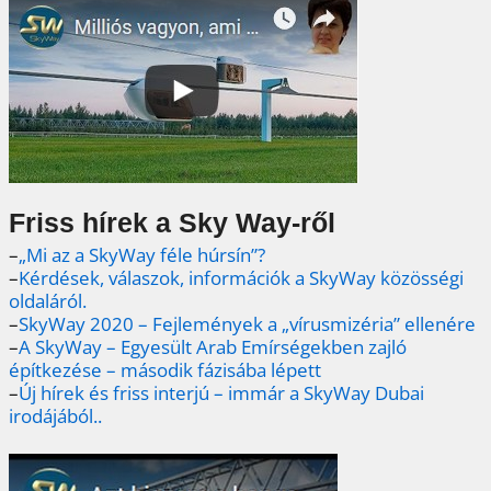
Friss hírek a Sky Way-ről
–
„Mi az a SkyWay féle húrsín”?
–
Kérdések, válaszok, információk a SkyWay közösségi
oldaláról.
–
SkyWay 2020 – Fejlemények a „vírusmizéria” ellenére
–
A SkyWay – Egyesült Arab Emírségekben zajló
építkezése – második fázisába lépett
–
Új hírek és friss interjú – immár a SkyWay Dubai
irodájából..