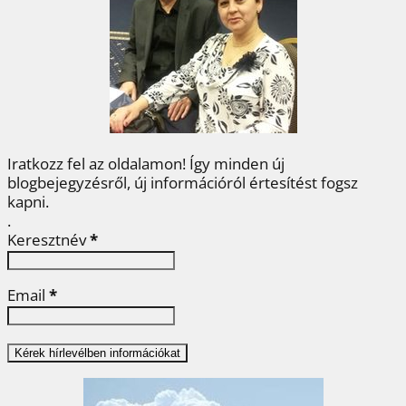
o
e
r
d
m
o
r
e
I
e
k
s
n
g
t
Iratkozz fel az oldalamon! Így minden új
blogbejegyzésről, új információról értesítést fogsz
kapni.
.
Keresztnév
*
Email
*