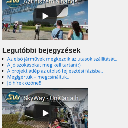
Legutóbbi bejegyzések
Az első járművek megkezdik az utasok szállítását..
A jó szokásokat meg kell tartani :)
A projekt átlép az utolsó fejlesztési fázisba..
Megígértük – megcsináltuk..
Jó hírek özöne!!