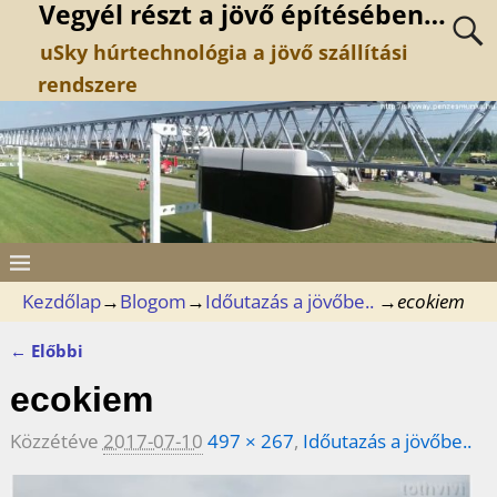
Vegyél részt a jövő építésében…
uSky húrtechnológia a jövő szállítási
rendszere
Kezdőlap
→
Blogom
→
Időutazás a jövőbe..
→
ecokiem
← Előbbi
Kép navigáció
ecokiem
Közzétéve
2017-07-10
497 × 267
,
Időutazás a jövőbe..