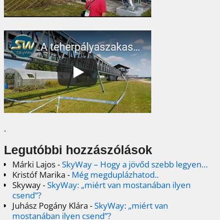
.
Legutóbbi hozzászólások
Márki Lajos
-
SkyWay – Hogy a jövőd szebb legyen…
Kristóf Marika
-
Még megduplázhatod..
Skyway
-
SkyWay: „miért van mostanában ilyen
csend”?
Juhász Pogány Klára
-
SkyWay: „miért van
mostanában ilyen csend”?