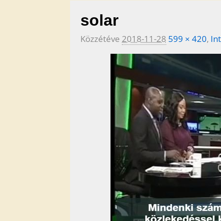
solar
Közzétéve
2018-11-28
599 × 420
,
In