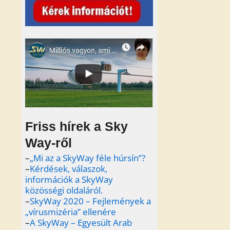
Friss hírek a Sky
Way-ről
–
„Mi az a SkyWay féle húrsín”?
–
Kérdések, válaszok,
információk a SkyWay
közösségi oldaláról.
–
SkyWay 2020 – Fejlemények a
„vírusmizéria” ellenére
–
A SkyWay – Egyesült Arab