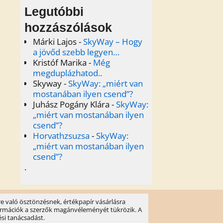
Legutóbbi
hozzászólások
Márki Lajos
-
SkyWay – Hogy
a jövőd szebb legyen…
Kristóf Marika
-
Még
megduplázhatod..
Skyway
-
SkyWay: „miért van
mostanában ilyen csend”?
Juhász Pogány Klára
-
SkyWay:
„miért van mostanában ilyen
csend”?
Horvathzsuzsa
-
SkyWay:
„miért van mostanában ilyen
csend”?
.
e való ösztönzésnek, értékpapír vásárlásra
információk a szerzők magánvéleményét tükrözik. A
ési tanácsadást.