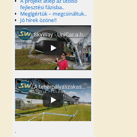
A projekt átlép az utolsó
fejlesztési fázisba..
Megígértük – megcsináltuk..
Jó hírek özöne!!
.