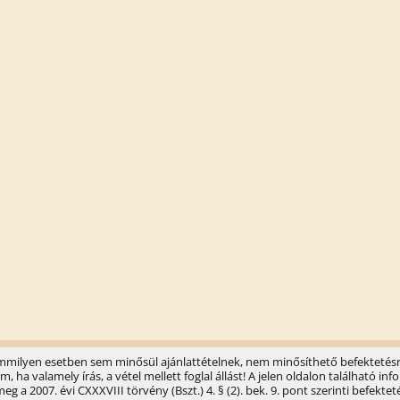
semmilyen esetben sem minősül ajánlattételnek, nem minősíthető befektetésr
ha valamely írás, a vétel mellett foglal állást! A jelen oldalon található 
 a 2007. évi CXXXVIII törvény (Bszt.) 4. § (2). bek. 9. pont szerinti befektet