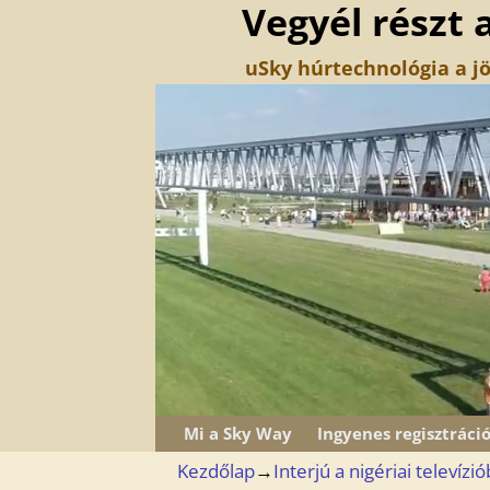
Vegyél részt 
uSky húrtechnológia a jö
Mi a Sky Way
Ingyenes regisztráci
Kezdőlap
→
Interjú a nigériai televízió