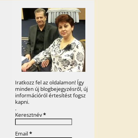
Iratkozz fel az oldalamon! Így
minden új blogbejegyzésről, új
információról értesítést fogsz
kapni.
.
Keresztnév
*
Email
*