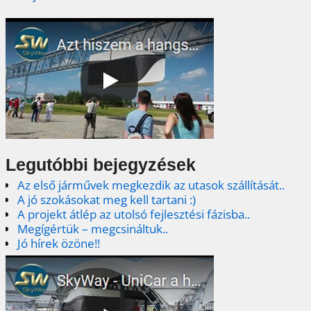
Legutóbbi bejegyzések
Az első járművek megkezdik az utasok szállítását..
A jó szokásokat meg kell tartani :)
A projekt átlép az utolsó fejlesztési fázisba..
Megígértük – megcsináltuk..
Jó hírek özöne!!