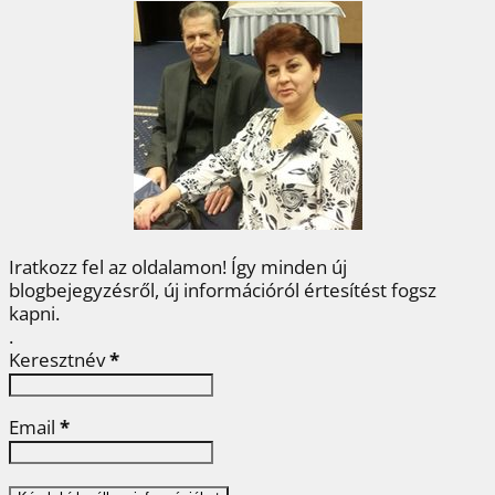
b
t
e
e
a
o
e
r
d
m
o
r
e
I
e
k
s
n
g
t
Iratkozz fel az oldalamon! Így minden új
blogbejegyzésről, új információról értesítést fogsz
kapni.
.
Keresztnév
*
Email
*