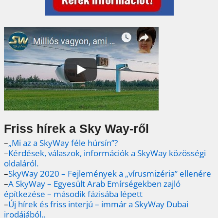
Friss hírek a Sky Way-ről
–
„Mi az a SkyWay féle húrsín”?
–
Kérdések, válaszok, információk a SkyWay közösségi
oldaláról.
–
SkyWay 2020 – Fejlemények a „vírusmizéria” ellenére
–
A SkyWay – Egyesült Arab Emírségekben zajló
építkezése – második fázisába lépett
–
Új hírek és friss interjú – immár a SkyWay Dubai
irodájából..