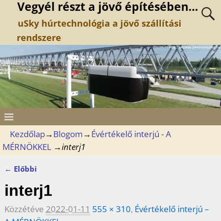
Vegyél részt a jövő építésében…
uSky húrtechnológia a jövő szállítási
rendszere
Kezdőlap
→
Blogom
→
Évértékelő interjú - A
MÉRNÖKKEL
→
interj1
← Előbbi
Kép navigáció
interj1
Közzétéve
2022-01-11
555 × 310
,
Évértékelő interjú –