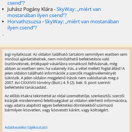
csend”?
Juhász Pogány Klára
-
SkyWay: „miért van
mostanában ilyen csend”?
Horvathzsuzsa
-
SkyWay: „miért van mostanában
ilyen csend”?
.
Jogi nyilatkozat: Az oldalon található tartalom semmilyen esetben sem
minősül ajánlattételnek, nem minősíthető befektetésre való
ösztönzésnek, értékpapír vásárlásra vonatkozó felhívásnak, még
abban az esetben sem, ha valamely írás, a vétel mellett foglal állást! A
jelen oldalon található információk a szerzők magánvéleményét
tükrözik. A jelen oldalon megjelenő írások nem valósítanak meg a
2007. évi CXXXVIII törvény (Bszt.) 4. § (2). bek. 9. pont szerinti
befektetési tanácsadást.
Az előbb írtakra tekintettel az oldal üzemeltetője, szerkesztői, szerzői
kizárják mindennemű felelősségüket az oldalon elérhető információra,
vagy adatra alapított egyes befektetési döntésekből származó
bármilyen közvetlen, vagy közvetett kárért, vagy költségért.
Adatkezelési tájékoztató