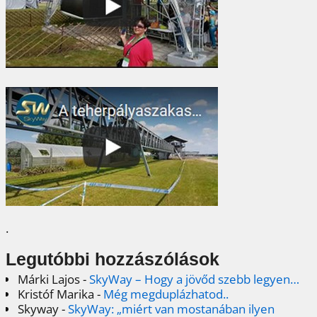
.
Legutóbbi hozzászólások
Márki Lajos
-
SkyWay – Hogy a jövőd szebb legyen…
Kristóf Marika
-
Még megduplázhatod..
Skyway
-
SkyWay: „miért van mostanában ilyen