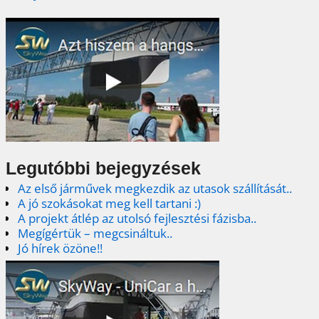
Legutóbbi bejegyzések
Az első járművek megkezdik az utasok szállítását..
A jó szokásokat meg kell tartani :)
A projekt átlép az utolsó fejlesztési fázisba..
Megígértük – megcsináltuk..
Jó hírek özöne!!