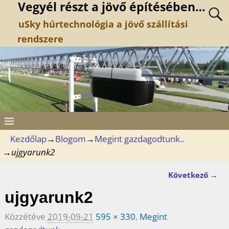
Vegyél részt a jövő építésében…
uSky húrtechnológia a jövő szállítási
rendszere
Kezdőlap
→
Blogom
→
Megint gazdagodtunk..
→
ujgyarunk2
Következő →
Kép navigáció
ujgyarunk2
Közzétéve
2019-09-21
595 × 330
,
Megint