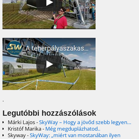
.
Legutóbbi hozzászólások
Márki Lajos
-
SkyWay – Hogy a jövőd szebb legyen…
Kristóf Marika
-
Még megduplázhatod..
Skyway
-
SkyWay: „miért van mostanában ilyen