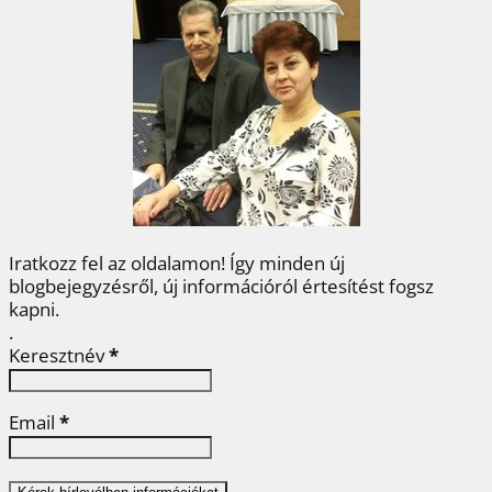
b
t
e
e
a
o
e
r
d
m
o
r
e
I
e
k
s
n
g
t
Iratkozz fel az oldalamon! Így minden új
blogbejegyzésről, új információról értesítést fogsz
kapni.
.
Keresztnév
*
Email
*