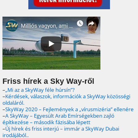
Friss hírek a Sky Way-ről
–
„Mi az a SkyWay féle húrsín”?
–
Kérdések, válaszok, információk a SkyWay közösségi
oldaláról.
–
SkyWay 2020 – Fejlemények a „vírusmizéria” ellenére
–
A SkyWay – Egyesült Arab Emírségekben zajló
építkezése – második fázisába lépett
–
Új hírek és friss interjú – immár a SkyWay Dubai
irodájából..