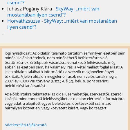
csend”?
Juhász Pogány Klára
-
SkyWay: „miért van
mostanában ilyen csend”?
Horvathzsuzsa
-
SkyWay: „miért van mostanában
ilyen csend”?
.
Jogi nyilatkozat: Az oldalon található tartalom semmilyen esetben sem
minősül ajánlattételnek, nem minősíthető befektetésre való
ösztönzésnek, értékpapír vásárlásra vonatkozó felhívásnak, még
abban az esetben sem, ha valamely írás, a vétel mellett foglal állást! A
jelen oldalon található információk a szerzők magánvéleményét
tükrözik. A jelen oldalon megjelenő írások nem valósítanak meg a
2007. évi CXXXVIII törvény (Bszt.) 4. § (2). bek. 9. pont szerinti
befektetési tanácsadást.
Az előbb írtakra tekintettel az oldal üzemeltetője, szerkesztői, szerzői
kizárják mindennemű felelősségüket az oldalon elérhető információra,
vagy adatra alapított egyes befektetési döntésekből származó
bármilyen közvetlen, vagy közvetett kárért, vagy költségért.
Adatkezelési tájékoztató