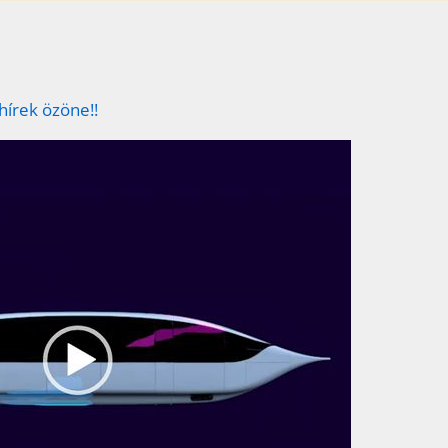
 hírek özöne!!