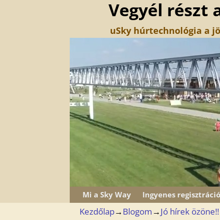
Vegyél részt 
uSky húrtechnológia a jö
Mi a Sky Way
Ingyenes regisztráci
Kezdőlap
→
Blogom
→
Jó hírek özöne!!