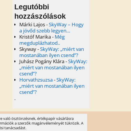
Legutóbbi
hozzászólások
Márki Lajos
-
SkyWay – Hogy
a jövőd szebb legyen…
Kristóf Marika
-
Még
megduplázhatod..
Skyway
-
SkyWay: „miért van
mostanában ilyen csend”?
Juhász Pogány Klára
-
SkyWay:
„miért van mostanában ilyen
csend”?
Horvathzsuzsa
-
SkyWay:
„miért van mostanában ilyen
csend”?
.
e való ösztönzésnek, értékpapír vásárlásra
információk a szerzők magánvéleményét tükrözik. A
ési tanácsadást.