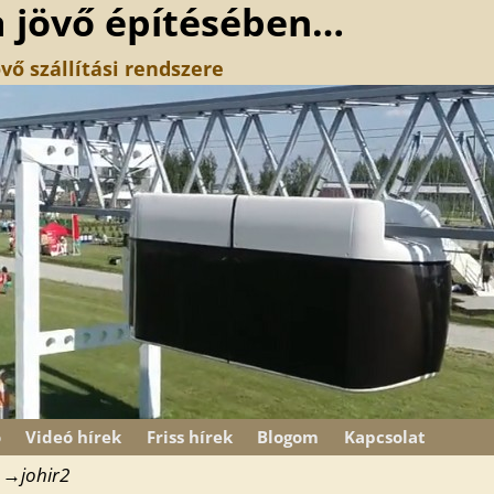
a jövő építésében…
vő szállítási rendszere
ó
Videó hírek
Friss hírek
Blogom
Kapcsolat
→
johir2