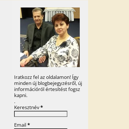
Iratkozz fel az oldalamon! Így
minden új blogbejegyzésről, új
információról értesítést fogsz
kapni.
.
Keresztnév
*
Email
*