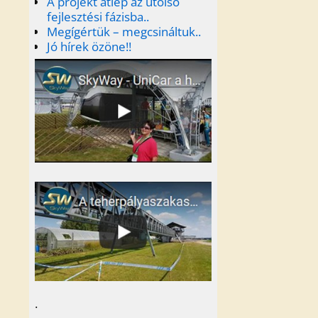
A projekt átlép az utolsó
fejlesztési fázisba..
Megígértük – megcsináltuk..
Jó hírek özöne!!
.