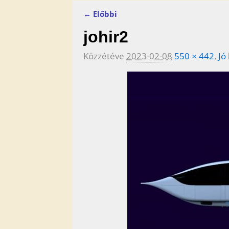
← Előbbi
Kép navigáció
johir2
Közzétéve
2023-02-08
550 × 442
,
Jó