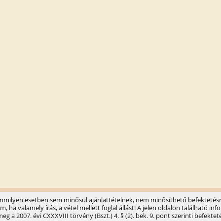
semmilyen esetben sem minősül ajánlattételnek, nem minősíthető befektetésr
ha valamely írás, a vétel mellett foglal állást! A jelen oldalon található 
 a 2007. évi CXXXVIII törvény (Bszt.) 4. § (2). bek. 9. pont szerinti befektet