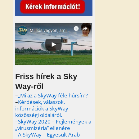
Friss hírek a Sky
Way-ről
–
„Mi az a SkyWay féle húrsín”?
–
Kérdések, válaszok,
információk a SkyWay
közösségi oldaláról.
–
SkyWay 2020 – Fejlemények a
„vírusmizéria” ellenére
–
A SkyWay – Egyesült Arab