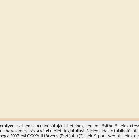
semmilyen esetben sem minősül ajánlattételnek, nem minősíthető befektetésr
ha valamely írás, a vétel mellett foglal állást! A jelen oldalon található 
 a 2007. évi CXXXVIII törvény (Bszt.) 4. § (2). bek. 9. pont szerinti befektet