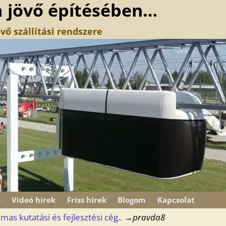
a jövő építésében…
vő szállítási rendszere
ó
Videó hírek
Friss hírek
Blogom
Kapcsolat
mas kutatási és fejlesztési cég..
→
pravda8