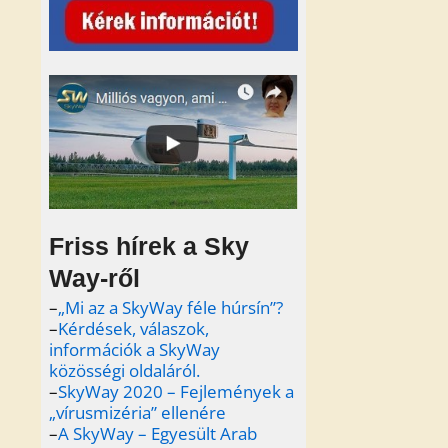
Friss hírek a Sky
Way-ről
–
„Mi az a SkyWay féle húrsín”?
–
Kérdések, válaszok,
információk a SkyWay
közösségi oldaláról.
–
SkyWay 2020 – Fejlemények a
„vírusmizéria” ellenére
–
A SkyWay – Egyesült Arab