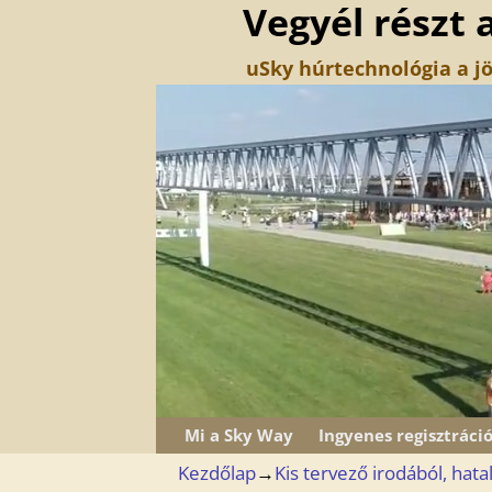
Vegyél részt 
uSky húrtechnológia a jö
Mi a Sky Way
Ingyenes regisztráci
Kezdőlap
→
Kis tervező irodából, hatal