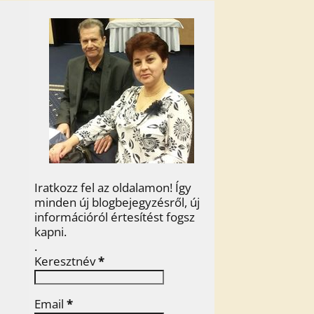
Iratkozz fel az oldalamon! Így
minden új blogbejegyzésről, új
információról értesítést fogsz
kapni.
.
Keresztnév
*
Email
*