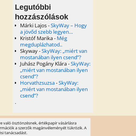
Legutóbbi
hozzászólások
Márki Lajos
-
SkyWay – Hogy
a jövőd szebb legyen…
Kristóf Marika
-
Még
megduplázhatod..
Skyway
-
SkyWay: „miért van
mostanában ilyen csend”?
Juhász Pogány Klára
-
SkyWay:
„miért van mostanában ilyen
csend”?
Horvathzsuzsa
-
SkyWay:
„miért van mostanában ilyen
csend”?
.
e való ösztönzésnek, értékpapír vásárlásra
információk a szerzők magánvéleményét tükrözik. A
ési tanácsadást.