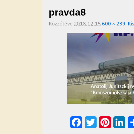
pravda8
Közzétéve
2018-12-15
600 × 239
,
Ki
F
T
P
L