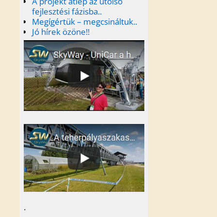
A projekt átlép az utolsó
fejlesztési fázisba..
Megígértük – megcsináltuk..
Jó hírek özöne!!
.