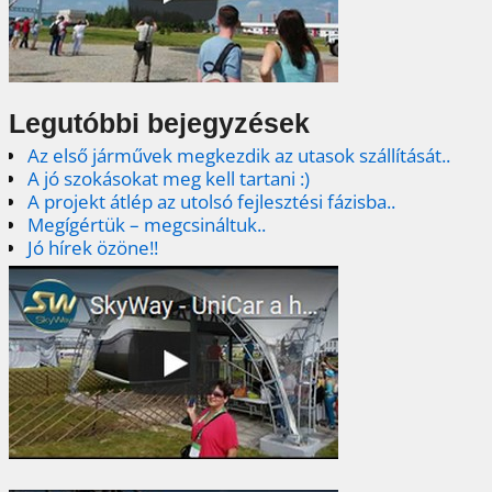
Legutóbbi bejegyzések
Az első járművek megkezdik az utasok szállítását..
A jó szokásokat meg kell tartani :)
A projekt átlép az utolsó fejlesztési fázisba..
Megígértük – megcsináltuk..
Jó hírek özöne!!