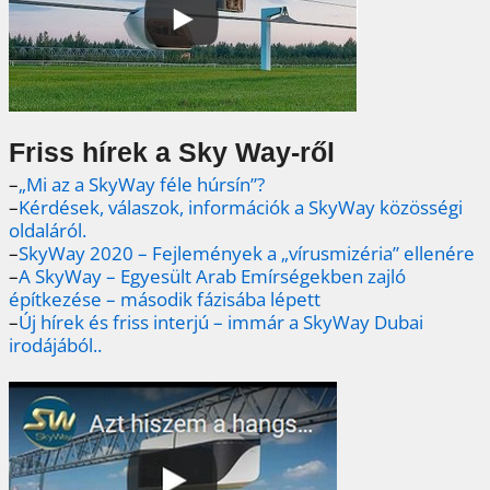
Friss hírek a Sky Way-ről
–
„Mi az a SkyWay féle húrsín”?
–
Kérdések, válaszok, információk a SkyWay közösségi
oldaláról.
–
SkyWay 2020 – Fejlemények a „vírusmizéria” ellenére
–
A SkyWay – Egyesült Arab Emírségekben zajló
építkezése – második fázisába lépett
–
Új hírek és friss interjú – immár a SkyWay Dubai
irodájából..