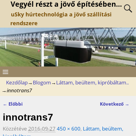
Vegyél részt a jövő építésében…
uSky húrtechnológia a jövő szállítási
rendszere
Kezdőlap
→
Blogom
→
Láttam, beültem, kipróbáltam..
→
innotrans7
← Előbbi
Következő →
Kép navigáció
innotrans7
Közzétéve
2016-09-27
450 × 600
,
Láttam, beültem,