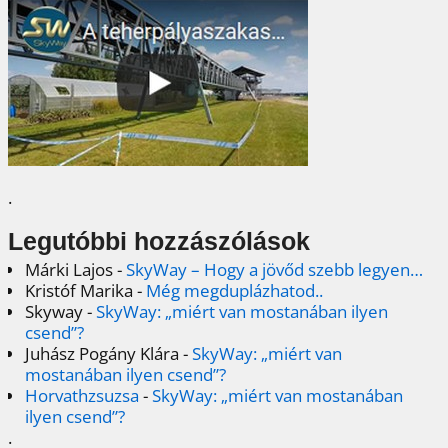
.
Legutóbbi hozzászólások
Márki Lajos
-
SkyWay – Hogy a jövőd szebb legyen…
Kristóf Marika
-
Még megduplázhatod..
Skyway
-
SkyWay: „miért van mostanában ilyen
csend”?
Juhász Pogány Klára
-
SkyWay: „miért van
mostanában ilyen csend”?
Horvathzsuzsa
-
SkyWay: „miért van mostanában
ilyen csend”?
.