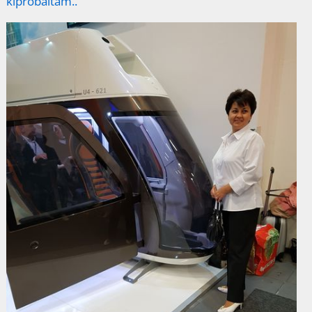
kipróbáltam..