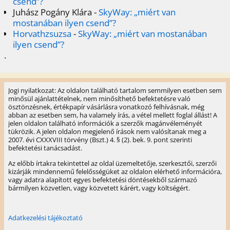
csend”?
Juhász Pogány Klára
-
SkyWay: „miért van
mostanában ilyen csend”?
Horvathzsuzsa
-
SkyWay: „miért van mostanában
ilyen csend”?
.
Jogi nyilatkozat: Az oldalon található tartalom semmilyen esetben sem
minősül ajánlattételnek, nem minősíthető befektetésre való
ösztönzésnek, értékpapír vásárlásra vonatkozó felhívásnak, még
abban az esetben sem, ha valamely írás, a vétel mellett foglal állást! A
jelen oldalon található információk a szerzők magánvéleményét
tükrözik. A jelen oldalon megjelenő írások nem valósítanak meg a
2007. évi CXXXVIII törvény (Bszt.) 4. § (2). bek. 9. pont szerinti
befektetési tanácsadást.
Az előbb írtakra tekintettel az oldal üzemeltetője, szerkesztői, szerzői
kizárják mindennemű felelősségüket az oldalon elérhető információra,
vagy adatra alapított egyes befektetési döntésekből származó
bármilyen közvetlen, vagy közvetett kárért, vagy költségért.
Adatkezelési tájékoztató