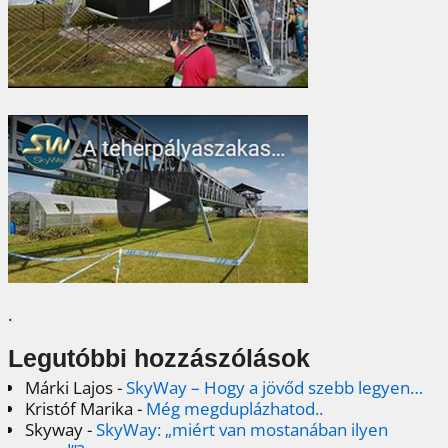
.
Legutóbbi hozzászólások
Márki Lajos
-
SkyWay – Hogy a jövőd szebb legyen…
Kristóf Marika
-
Még megduplázhatod..
Skyway
-
SkyWay: „miért van mostanában ilyen