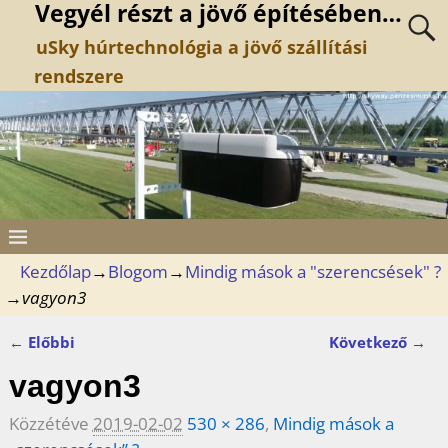
Vegyél részt a jövő építésében…
uSky húrtechnológia a jövő szállítási
rendszere
Kezdőlap
→
Blogom
→
Mindig mások a "szerencsések" ?
→
vagyon3
← Előbbi
Következő →
Kép navigáció
vagyon3
Közzétéve
2019-02-02
530 × 286
,
Mindig mások a