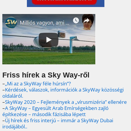
Friss hírek a Sky Way-ről
–
„Mi az a SkyWay féle húrsín”?
–
Kérdések, válaszok, információk a SkyWay közösségi
oldaláról.
–
SkyWay 2020 – Fejlemények a „vírusmizéria” ellenére
–
A SkyWay – Egyesült Arab Emírségekben zajló
építkezése – második fázisába lépett
–
Új hírek és friss interjú – immár a SkyWay Dubai
irodájából..