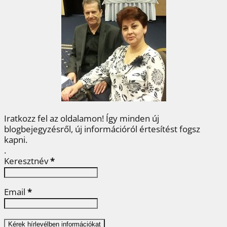
b
t
e
e
a
o
e
r
d
m
o
r
e
I
e
k
s
n
g
t
Iratkozz fel az oldalamon! Így minden új
blogbejegyzésről, új információról értesítést fogsz
kapni.
.
Keresztnév
*
Email
*