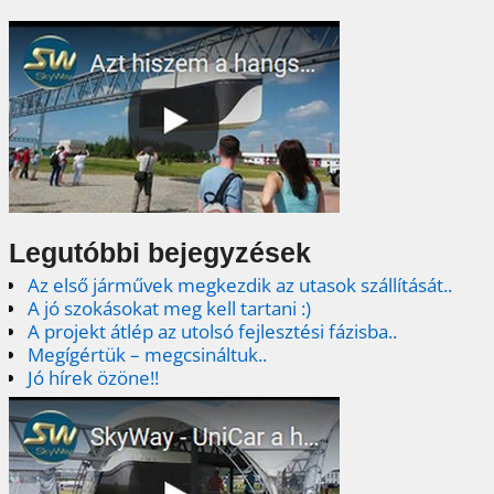
Legutóbbi bejegyzések
Az első járművek megkezdik az utasok szállítását..
A jó szokásokat meg kell tartani :)
A projekt átlép az utolsó fejlesztési fázisba..
Megígértük – megcsináltuk..
Jó hírek özöne!!