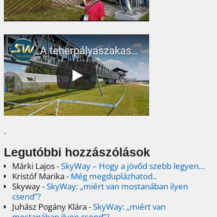
.
Legutóbbi hozzászólások
Márki Lajos
-
SkyWay – Hogy a jövőd szebb legyen…
Kristóf Marika
-
Még megduplázhatod..
Skyway
-
SkyWay: „miért van mostanában ilyen
csend”?
Juhász Pogány Klára
-
SkyWay: „miért van
mostanában ilyen csend”?