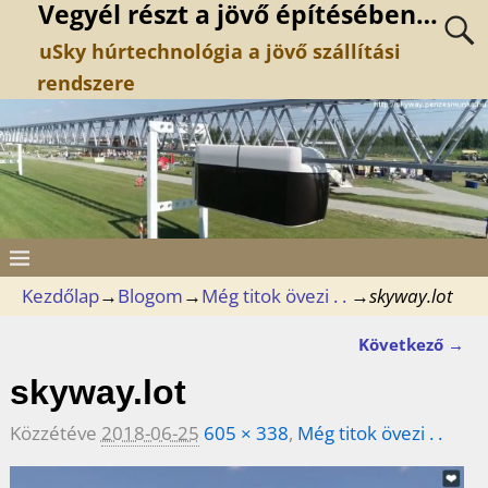
Vegyél részt a jövő építésében…
uSky húrtechnológia a jövő szállítási
rendszere
Kezdőlap
→
Blogom
→
Még titok övezi . .
→
skyway.lot
Következő →
Kép navigáció
skyway.lot
Közzétéve
2018-06-25
605 × 338
,
Még titok övezi . .