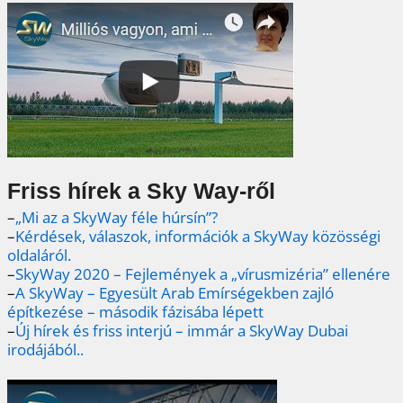
Friss hírek a Sky Way-ről
–
„Mi az a SkyWay féle húrsín”?
–
Kérdések, válaszok, információk a SkyWay közösségi
oldaláról.
–
SkyWay 2020 – Fejlemények a „vírusmizéria” ellenére
–
A SkyWay – Egyesült Arab Emírségekben zajló
építkezése – második fázisába lépett
–
Új hírek és friss interjú – immár a SkyWay Dubai
irodájából..