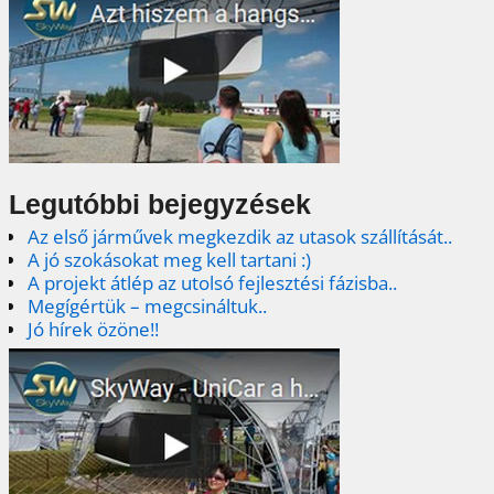
Legutóbbi bejegyzések
Az első járművek megkezdik az utasok szállítását..
A jó szokásokat meg kell tartani :)
A projekt átlép az utolsó fejlesztési fázisba..
Megígértük – megcsináltuk..
Jó hírek özöne!!