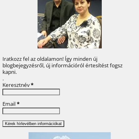
o
e
r
d
m
o
r
e
I
e
k
s
n
g
t
Iratkozz fel az oldalamon! Így minden új
blogbejegyzésről, új információról értesítést fogsz
kapni.
.
Keresztnév
*
Email
*