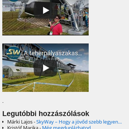
.
Legutóbbi hozzászólások
Márki Lajos
-
SkyWay – Hogy a jövőd szebb legyen…
Kristóf Marika
-
Még megduplázhatod..