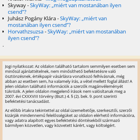
Skyway
-
SkyWay: „miért van mostanában ilyen
csend”?
Juhász Pogány Klára
-
SkyWay: „miért van
mostanában ilyen csend”?
Horvathzsuzsa
-
SkyWay: „miért van mostanában
ilyen csend”?
.
Jogi nyilatkozat: Az oldalon található tartalom semmilyen esetben sem
minősül ajánlattételnek, nem minősíthető befektetésre való
ösztönzésnek, értékpapír vásárlásra vonatkozó felhívásnak, még
abban az esetben sem, ha valamely írás, a vétel mellett foglal állást! A
jelen oldalon található információk a szerzők magánvéleményét
tükrözik. A jelen oldalon megjelenő írások nem valósítanak meg a
2007. évi CXXXVIII törvény (Bszt.) 4. § (2). bek. 9. pont szerinti
befektetési tanácsadást.
Az előbb írtakra tekintettel az oldal üzemeltetője, szerkesztői, szerzői
kizárják mindennemű felelősségüket az oldalon elérhető információra,
vagy adatra alapított egyes befektetési döntésekből származó
bármilyen közvetlen, vagy közvetett kárért, vagy költségért.