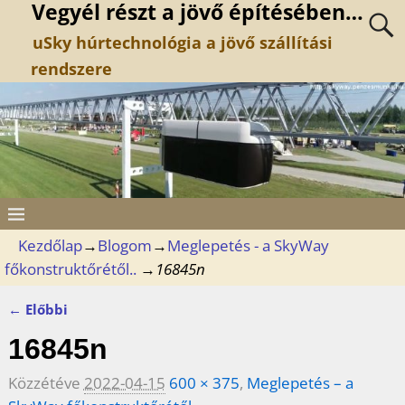
Vegyél részt a jövő építésében…
uSky húrtechnológia a jövő szállítási
rendszere
Kezdőlap
→
Blogom
→
Meglepetés - a SkyWay
főkonstruktőrétől..
→
16845n
← Előbbi
Kép navigáció
16845n
Közzétéve
2022-04-15
600 × 375
,
Meglepetés – a