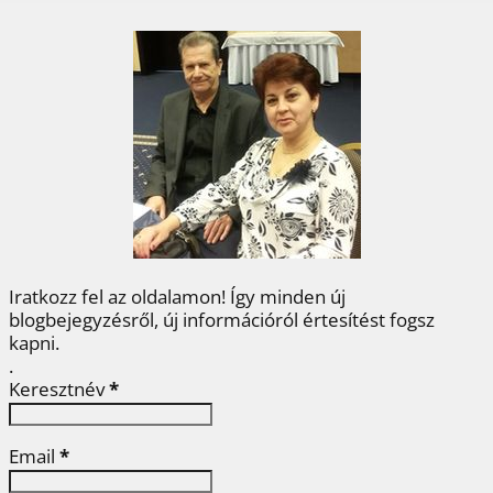
e
t
t
k
z
b
t
e
e
a
o
e
r
d
m
o
r
e
I
e
k
s
n
g
t
Iratkozz fel az oldalamon! Így minden új
blogbejegyzésről, új információról értesítést fogsz
kapni.
.
Keresztnév
*
Email
*