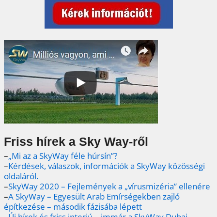
Friss hírek a Sky Way-ről
–
„Mi az a SkyWay féle húrsín”?
–
Kérdések, válaszok, információk a SkyWay közösségi
oldaláról.
–
SkyWay 2020 – Fejlemények a „vírusmizéria” ellenére
–
A SkyWay – Egyesült Arab Emírségekben zajló
építkezése – második fázisába lépett
–
Új hírek és friss interjú – immár a SkyWay Dubai