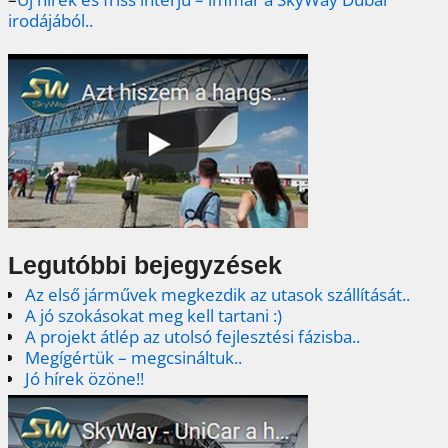
irodájából..
Legutóbbi bejegyzések
Az első járművek megkezdik az utasok szállítását..
A jó szokásokat meg kell tartani :)
A projekt átlép az utolsó fejlesztési fázisba..
Megígértük – megcsináltuk..
Jó hírek özöne!!