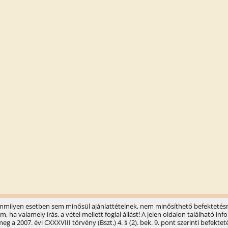
semmilyen esetben sem minősül ajánlattételnek, nem minősíthető befektetésr
ha valamely írás, a vétel mellett foglal állást! A jelen oldalon található 
 a 2007. évi CXXXVIII törvény (Bszt.) 4. § (2). bek. 9. pont szerinti befektet