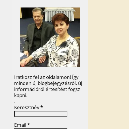
Iratkozz fel az oldalamon! Így
minden új blogbejegyzésről, új
információról értesítést fogsz
kapni.
.
Keresztnév
*
Email
*