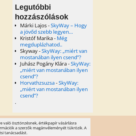
Legutóbbi
hozzászólások
Márki Lajos
-
SkyWay – Hogy
a jövőd szebb legyen…
Kristóf Marika
-
Még
megduplázhatod..
Skyway
-
SkyWay: „miért van
mostanában ilyen csend”?
Juhász Pogány Klára
-
SkyWay:
„miért van mostanában ilyen
csend”?
Horvathzsuzsa
-
SkyWay:
„miért van mostanában ilyen
csend”?
.
e való ösztönzésnek, értékpapír vásárlásra
információk a szerzők magánvéleményét tükrözik. A
ési tanácsadást.