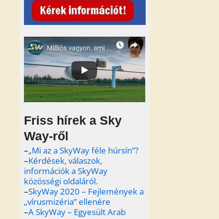
Friss hírek a Sky
Way-ről
–
„Mi az a SkyWay féle húrsín”?
–
Kérdések, válaszok,
információk a SkyWay
közösségi oldaláról.
–
SkyWay 2020 – Fejlemények a
„vírusmizéria” ellenére
–
A SkyWay – Egyesült Arab