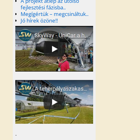
A projekt átlép az utolsó
fejlesztési fázisba..
Megígértük – megcsináltuk..
Jó hírek özöne!!
.