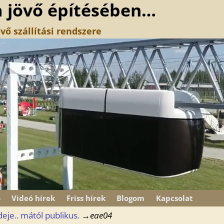
a jövő építésében…
vő szállítási rendszere
ó
Videó hírek
Friss hírek
Blogom
Kapcsolat
ideje.. mától publikus.
→
eae04