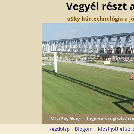
Vegyél részt 
uSky húrtechnológia a jö
Mi a Sky Way
Ingyenes regisztráci
Kezdőlap
→
Blogom
→
Most jött el az 