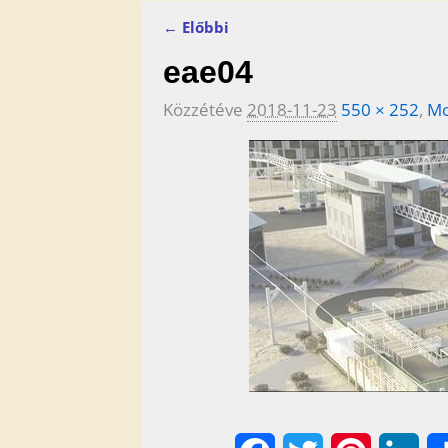
← Előbbi
Kép navigáció
eae04
Közzétéve
2018-11-23
550 × 252
,
Mo