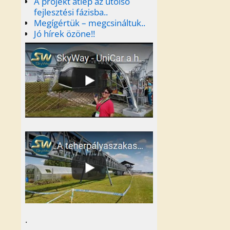
A projekt átlép az utolsó
fejlesztési fázisba..
Megígértük – megcsináltuk..
Jó hírek özöne!!
.