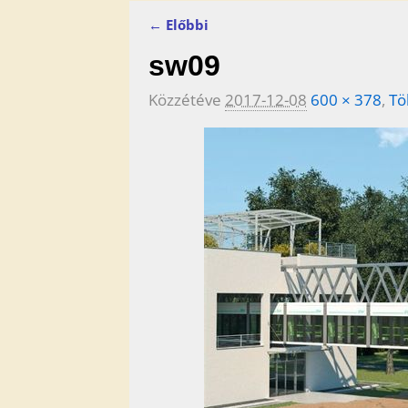
← Előbbi
Kép navigáció
sw09
Közzétéve
2017-12-08
600 × 378
,
Tö