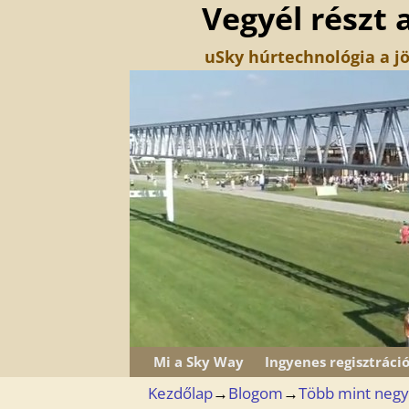
Vegyél részt 
uSky húrtechnológia a jö
Mi a Sky Way
Ingyenes regisztráci
Kezdőlap
→
Blogom
→
Több mint negyv