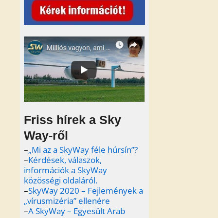
Friss hírek a Sky
Way-ről
–
„Mi az a SkyWay féle húrsín”?
–
Kérdések, válaszok,
információk a SkyWay
közösségi oldaláról.
–
SkyWay 2020 – Fejlemények a
„vírusmizéria” ellenére
–
A SkyWay – Egyesült Arab