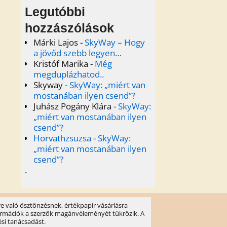
Legutóbbi
hozzászólások
Márki Lajos
-
SkyWay – Hogy
a jövőd szebb legyen…
Kristóf Marika
-
Még
megduplázhatod..
Skyway
-
SkyWay: „miért van
mostanában ilyen csend”?
Juhász Pogány Klára
-
SkyWay:
„miért van mostanában ilyen
csend”?
Horvathzsuzsa
-
SkyWay:
„miért van mostanában ilyen
csend”?
.
e való ösztönzésnek, értékpapír vásárlásra
információk a szerzők magánvéleményét tükrözik. A
ési tanácsadást.