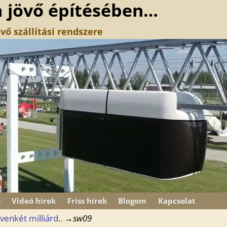
a jövő építésében…
vő szállítási rendszere
ó
Videó hírek
Friss hírek
Blogom
Kapcsolat
enkét milliárd..
→
sw09