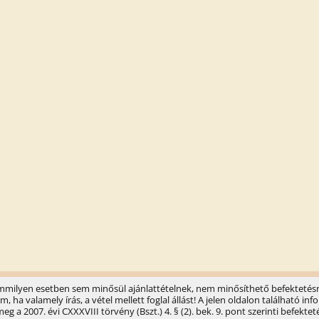
semmilyen esetben sem minősül ajánlattételnek, nem minősíthető befektetésr
ha valamely írás, a vétel mellett foglal állást! A jelen oldalon található 
 a 2007. évi CXXXVIII törvény (Bszt.) 4. § (2). bek. 9. pont szerinti befektet