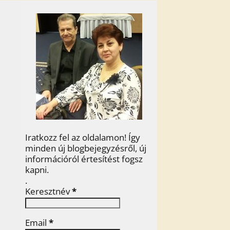
Iratkozz fel az oldalamon! Így
minden új blogbejegyzésről, új
információról értesítést fogsz
kapni.
.
Keresztnév
*
Email
*