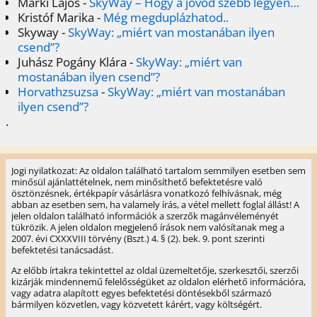
Márki Lajos
-
SkyWay – Hogy a jövőd szebb legyen…
Kristóf Marika
-
Még megduplázhatod..
Skyway
-
SkyWay: „miért van mostanában ilyen
csend”?
Juhász Pogány Klára
-
SkyWay: „miért van
mostanában ilyen csend”?
Horvathzsuzsa
-
SkyWay: „miért van mostanában
ilyen csend”?
.
Jogi nyilatkozat: Az oldalon található tartalom semmilyen esetben sem
minősül ajánlattételnek, nem minősíthető befektetésre való
ösztönzésnek, értékpapír vásárlásra vonatkozó felhívásnak, még
abban az esetben sem, ha valamely írás, a vétel mellett foglal állást! A
jelen oldalon található információk a szerzők magánvéleményét
tükrözik. A jelen oldalon megjelenő írások nem valósítanak meg a
2007. évi CXXXVIII törvény (Bszt.) 4. § (2). bek. 9. pont szerinti
befektetési tanácsadást.
Az előbb írtakra tekintettel az oldal üzemeltetője, szerkesztői, szerzői
kizárják mindennemű felelősségüket az oldalon elérhető információra,
vagy adatra alapított egyes befektetési döntésekből származó
bármilyen közvetlen, vagy közvetett kárért, vagy költségért.