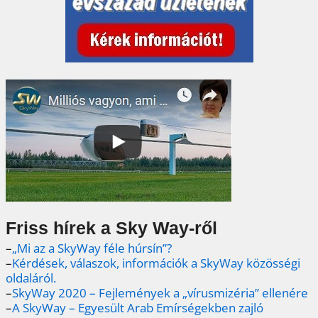
Friss hírek a Sky Way-ről
–
„Mi az a SkyWay féle húrsín”?
–
Kérdések, válaszok, információk a SkyWay közösségi
oldaláról.
–
SkyWay 2020 – Fejlemények a „vírusmizéria” ellenére
–
A SkyWay – Egyesült Arab Emírségekben zajló