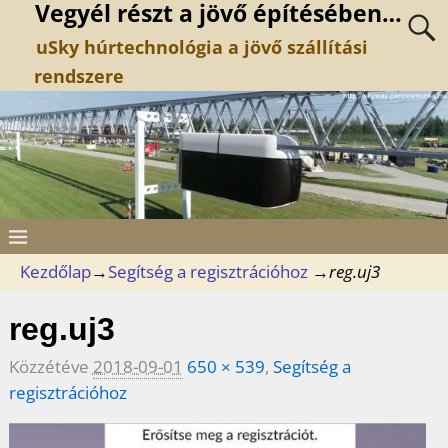
Vegyél részt a jövő építésében…
uSky húrtechnológia a jövő szállítási
rendszere
Kezdőlap
→
Segítség a regisztrációhoz
→
reg.uj3
reg.uj3
Közzétéve
2018-09-01
650 × 539
,
Segítség a
regisztrációhoz