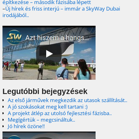
építkezése – második fázisába lépett
–
Új hírek és friss interjú – immár a SkyWay Dubai
irodájából..
Legutóbbi bejegyzések
Az első járművek megkezdik az utasok szállítását..
A jó szokásokat meg kell tartani :)
A projekt átlép az utolsó fejlesztési fázisba..
Megígértük – megcsináltuk..
Jó hírek özöne!!