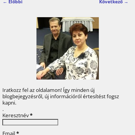
← Előbbi
Következő →
c
i
n
n
s
Kép navigáció
e
t
t
k
z
b
t
e
e
a
o
e
r
d
m
o
r
e
I
e
k
s
n
g
t
Iratkozz fel az oldalamon! Így minden új
blogbejegyzésről, új információról értesítést fogsz
kapni.
.
Keresztnév
*
Email
*