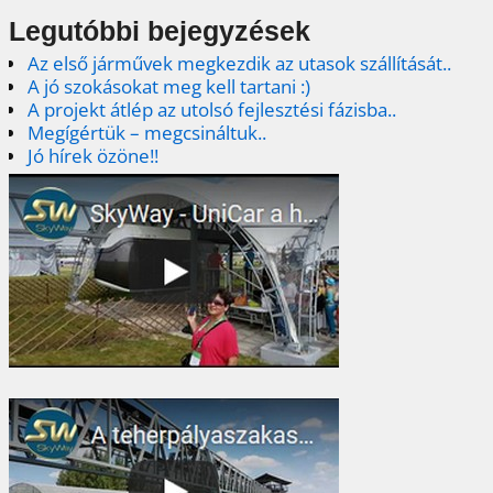
Legutóbbi bejegyzések
Az első járművek megkezdik az utasok szállítását..
A jó szokásokat meg kell tartani :)
A projekt átlép az utolsó fejlesztési fázisba..
Megígértük – megcsináltuk..
Jó hírek özöne!!