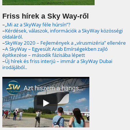
Friss hírek a Sky Way-ről
–
„Mi az a SkyWay féle húrsín”?
–
Kérdések, válaszok, információk a SkyWay közösségi
oldaláról.
–
SkyWay 2020 – Fejlemények a „vírusmizéria” ellenére
–
A SkyWay – Egyesült Arab Emírségekben zajló
építkezése – második fázisába lépett
–
Új hírek és friss interjú – immár a SkyWay Dubai
irodájából..