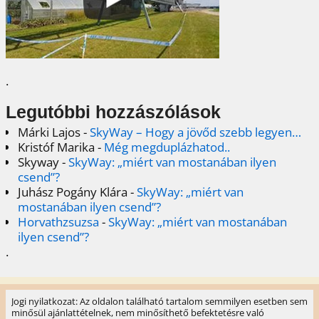
.
Legutóbbi hozzászólások
Márki Lajos
-
SkyWay – Hogy a jövőd szebb legyen…
Kristóf Marika
-
Még megduplázhatod..
Skyway
-
SkyWay: „miért van mostanában ilyen
csend”?
Juhász Pogány Klára
-
SkyWay: „miért van
mostanában ilyen csend”?
Horvathzsuzsa
-
SkyWay: „miért van mostanában
ilyen csend”?
.
Jogi nyilatkozat: Az oldalon található tartalom semmilyen esetben sem
minősül ajánlattételnek, nem minősíthető befektetésre való