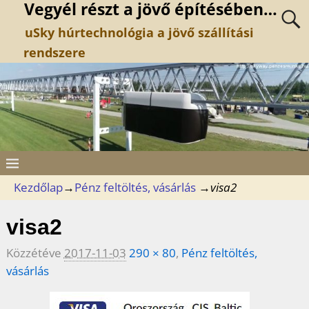
Vegyél részt a jövő építésében…
uSky húrtechnológia a jövő szállítási
rendszere
Kezdőlap
→
Pénz feltöltés, vásárlás
→
visa2
visa2
Közzétéve
2017-11-03
290 × 80
,
Pénz feltöltés,
vásárlás