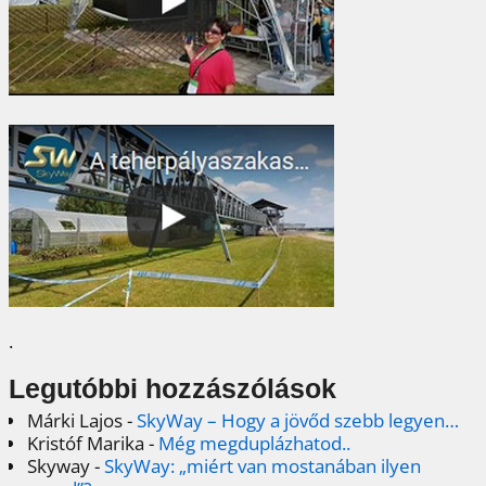
.
Legutóbbi hozzászólások
Márki Lajos
-
SkyWay – Hogy a jövőd szebb legyen…
Kristóf Marika
-
Még megduplázhatod..
Skyway
-
SkyWay: „miért van mostanában ilyen