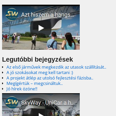
Legutóbbi bejegyzések
Az első járművek megkezdik az utasok szállítását..
A jó szokásokat meg kell tartani :)
A projekt átlép az utolsó fejlesztési fázisba..
Megígértük – megcsináltuk..
Jó hírek özöne!!