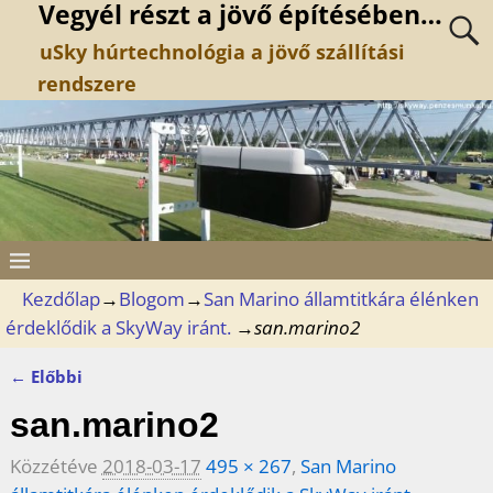
Vegyél részt a jövő építésében…
uSky húrtechnológia a jövő szállítási
rendszere
Kezdőlap
→
Blogom
→
San Marino államtitkára élénken
érdeklődik a SkyWay iránt.
→
san.marino2
← Előbbi
Kép navigáció
san.marino2
Közzétéve
2018-03-17
495 × 267
,
San Marino