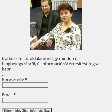
b
t
e
e
a
o
e
r
d
m
o
r
e
I
e
k
s
n
g
t
Iratkozz fel az oldalamon! Így minden új
blogbejegyzésről, új információról értesítést fogsz
kapni.
.
Keresztnév
*
Email
*