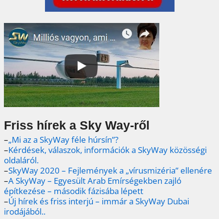
Friss hírek a Sky Way-ről
–
„Mi az a SkyWay féle húrsín”?
–
Kérdések, válaszok, információk a SkyWay közösségi
oldaláról.
–
SkyWay 2020 – Fejlemények a „vírusmizéria” ellenére
–
A SkyWay – Egyesült Arab Emírségekben zajló
építkezése – második fázisába lépett
–
Új hírek és friss interjú – immár a SkyWay Dubai
irodájából..