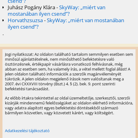
csend”?
Juhász Pogány Klára
-
SkyWay: „miért van
mostanában ilyen csend”?
Horvathzsuzsa
-
SkyWay: „miért van mostanában
ilyen csend”?
.
Jogi nyilatkozat: Az oldalon található tartalom semmilyen esetben sem
minősül ajánlattételnek, nem minősíthető befektetésre való
ösztönzésnek, értékpapír vásárlásra vonatkozó felhívásnak, még
abban az esetben sem, ha valamely írás, a vétel mellett foglal állást! A
jelen oldalon található információk a szerzők magánvéleményét
tükrözik. A jelen oldalon megjelenő írások nem valósítanak meg a
2007. évi CXXXVIII törvény (Bszt.) 4. § (2). bek. 9. pont szerinti
befektetési tanácsadást.
Az előbb írtakra tekintettel az oldal üzemeltetője, szerkesztői, szerzői
kizárják mindennemű felelősségüket az oldalon elérhető információra,
vagy adatra alapított egyes befektetési döntésekből származó
bármilyen közvetlen, vagy közvetett kárért, vagy költségért.
Adatkezelési tájékoztató