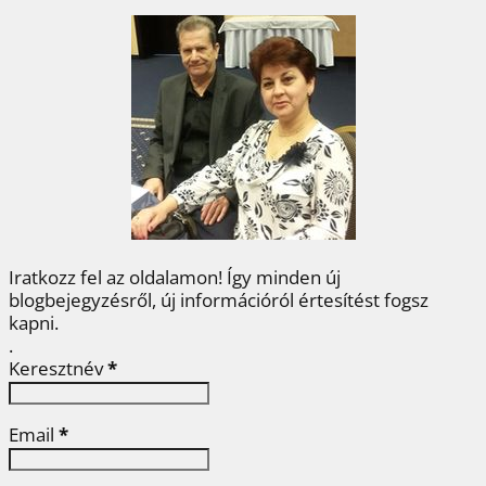
e
t
t
k
z
b
t
e
e
a
o
e
r
d
m
o
r
e
I
e
k
s
n
g
t
Iratkozz fel az oldalamon! Így minden új
blogbejegyzésről, új információról értesítést fogsz
kapni.
.
Keresztnév
*
Email
*