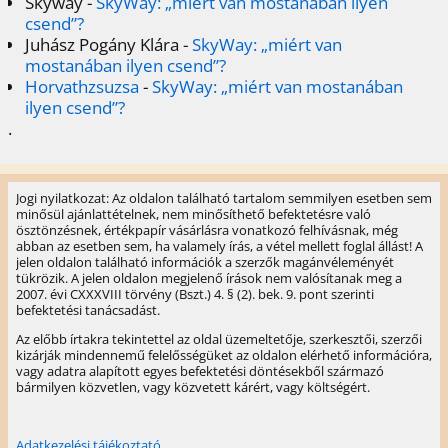
Skyway
-
SkyWay: „miért van mostanában ilyen
csend”?
Juhász Pogány Klára
-
SkyWay: „miért van
mostanában ilyen csend”?
Horvathzsuzsa
-
SkyWay: „miért van mostanában
ilyen csend”?
.
Jogi nyilatkozat: Az oldalon található tartalom semmilyen esetben sem
minősül ajánlattételnek, nem minősíthető befektetésre való
ösztönzésnek, értékpapír vásárlásra vonatkozó felhívásnak, még
abban az esetben sem, ha valamely írás, a vétel mellett foglal állást! A
jelen oldalon található információk a szerzők magánvéleményét
tükrözik. A jelen oldalon megjelenő írások nem valósítanak meg a
2007. évi CXXXVIII törvény (Bszt.) 4. § (2). bek. 9. pont szerinti
befektetési tanácsadást.
Az előbb írtakra tekintettel az oldal üzemeltetője, szerkesztői, szerzői
kizárják mindennemű felelősségüket az oldalon elérhető információra,
vagy adatra alapított egyes befektetési döntésekből származó
bármilyen közvetlen, vagy közvetett kárért, vagy költségért.
Adatkezelési tájékoztató