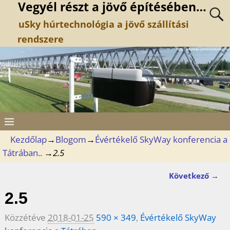
Vegyél részt a jövő építésében…
uSky húrtechnológia a jövő szállítási
rendszere
Kezdőlap
→
Blogom
→
Évértékelő SkyWay konferencia a
Tátrában..
→
2.5
Következő →
Kép navigáció
2.5
Közzétéve
2018-01-25
590 × 349
,
Évértékelő SkyWay