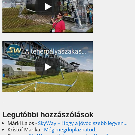
.
Legutóbbi hozzászólások
Márki Lajos
-
SkyWay – Hogy a jövőd szebb legyen…
Kristóf Marika
-
Még megduplázhatod..