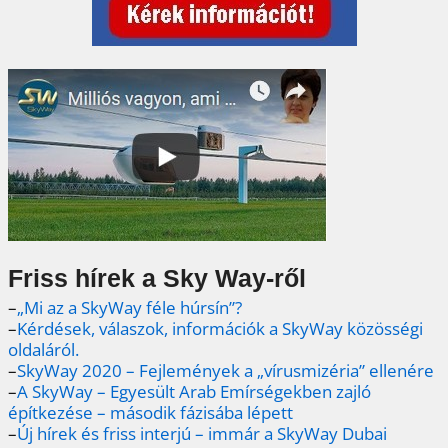
Friss hírek a Sky Way-ről
–
„Mi az a SkyWay féle húrsín”?
–
Kérdések, válaszok, információk a SkyWay közösségi
oldaláról.
–
SkyWay 2020 – Fejlemények a „vírusmizéria” ellenére
–
A SkyWay – Egyesült Arab Emírségekben zajló
építkezése – második fázisába lépett
–
Új hírek és friss interjú – immár a SkyWay Dubai