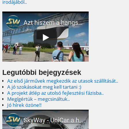
irodájából..
Legutóbbi bejegyzések
Az első járművek megkezdik az utasok szállítását..
A jó szokásokat meg kell tartani :)
A projekt átlép az utolsó fejlesztési fázisba..
Megígértük – megcsináltuk..
Jó hírek özöne!!