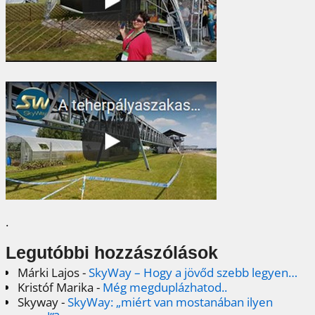
.
Legutóbbi hozzászólások
Márki Lajos
-
SkyWay – Hogy a jövőd szebb legyen…
Kristóf Marika
-
Még megduplázhatod..
Skyway
-
SkyWay: „miért van mostanában ilyen