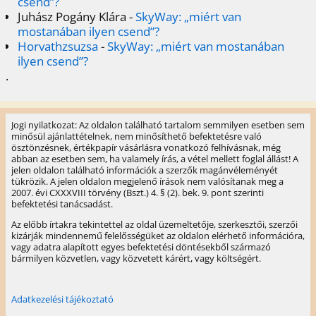
csend”?
Juhász Pogány Klára
-
SkyWay: „miért van
mostanában ilyen csend”?
Horvathzsuzsa
-
SkyWay: „miért van mostanában
ilyen csend”?
.
Jogi nyilatkozat: Az oldalon található tartalom semmilyen esetben sem
minősül ajánlattételnek, nem minősíthető befektetésre való
ösztönzésnek, értékpapír vásárlásra vonatkozó felhívásnak, még
abban az esetben sem, ha valamely írás, a vétel mellett foglal állást! A
jelen oldalon található információk a szerzők magánvéleményét
tükrözik. A jelen oldalon megjelenő írások nem valósítanak meg a
2007. évi CXXXVIII törvény (Bszt.) 4. § (2). bek. 9. pont szerinti
befektetési tanácsadást.
Az előbb írtakra tekintettel az oldal üzemeltetője, szerkesztői, szerzői
kizárják mindennemű felelősségüket az oldalon elérhető információra,
vagy adatra alapított egyes befektetési döntésekből származó
bármilyen közvetlen, vagy közvetett kárért, vagy költségért.
Adatkezelési tájékoztató