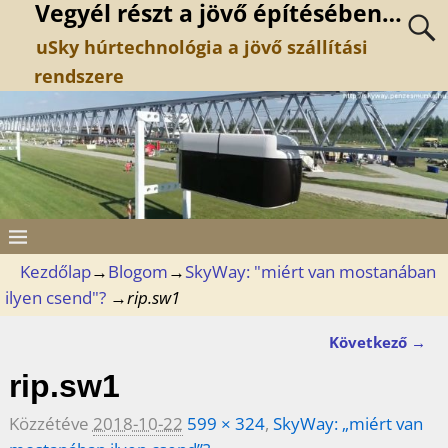
Vegyél részt a jövő építésében…
uSky húrtechnológia a jövő szállítási
rendszere
Kezdőlap
→
Blogom
→
SkyWay: "miért van mostanában
ilyen csend"?
→
rip.sw1
Következő →
Kép navigáció
rip.sw1
Közzétéve
2018-10-22
599 × 324
,
SkyWay: „miért van