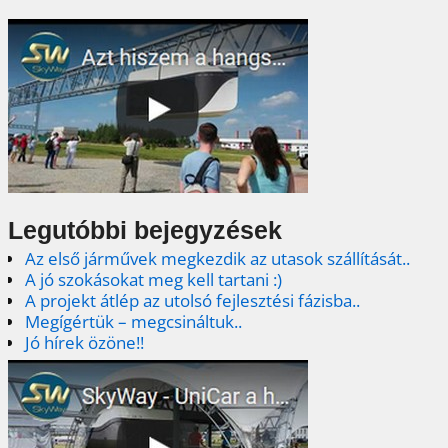
Legutóbbi bejegyzések
Az első járművek megkezdik az utasok szállítását..
A jó szokásokat meg kell tartani :)
A projekt átlép az utolsó fejlesztési fázisba..
Megígértük – megcsináltuk..
Jó hírek özöne!!