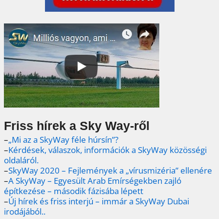
Friss hírek a Sky Way-ről
–
„Mi az a SkyWay féle húrsín”?
–
Kérdések, válaszok, információk a SkyWay közösségi
oldaláról.
–
SkyWay 2020 – Fejlemények a „vírusmizéria” ellenére
–
A SkyWay – Egyesült Arab Emírségekben zajló
építkezése – második fázisába lépett
–
Új hírek és friss interjú – immár a SkyWay Dubai
irodájából..