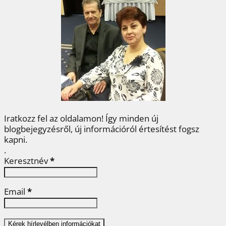
b
t
e
e
a
o
e
r
d
m
o
r
e
I
e
k
s
n
g
t
Iratkozz fel az oldalamon! Így minden új
blogbejegyzésről, új információról értesítést fogsz
kapni.
.
Keresztnév
*
Email
*