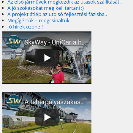
Az első járművek megkezdik az utasok szállítását..
A jó szokásokat meg kell tartani :)
A projekt átlép az utolsó fejlesztési fázisba..
Megígértük – megcsináltuk..
Jó hírek özöne!!