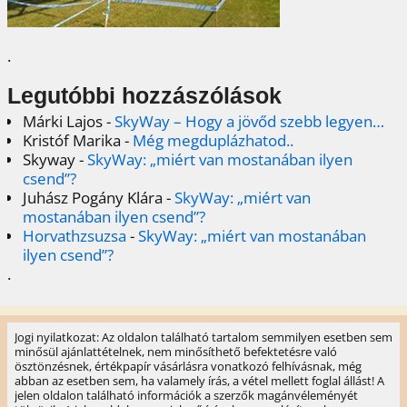
.
Legutóbbi hozzászólások
Márki Lajos
-
SkyWay – Hogy a jövőd szebb legyen…
Kristóf Marika
-
Még megduplázhatod..
Skyway
-
SkyWay: „miért van mostanában ilyen
csend”?
Juhász Pogány Klára
-
SkyWay: „miért van
mostanában ilyen csend”?
Horvathzsuzsa
-
SkyWay: „miért van mostanában
ilyen csend”?
.
Jogi nyilatkozat: Az oldalon található tartalom semmilyen esetben sem
minősül ajánlattételnek, nem minősíthető befektetésre való
ösztönzésnek, értékpapír vásárlásra vonatkozó felhívásnak, még
abban az esetben sem, ha valamely írás, a vétel mellett foglal állást! A
jelen oldalon található információk a szerzők magánvéleményét