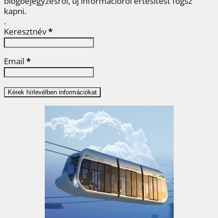
blogbejegyzésről, új információról értesítést fogsz
kapni.
.
Keresztnév
*
Email
*