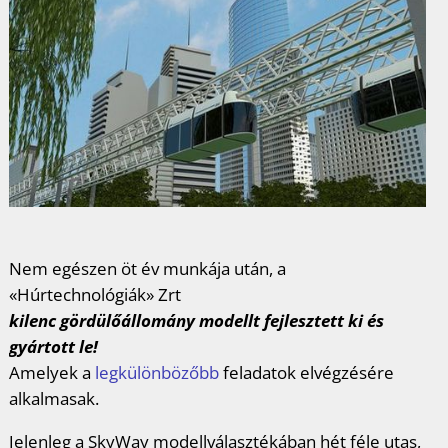
Nem egészen öt év munkája után, a
«Húrtechnológiák» Zrt
kilenc gördülőállomány modellt fejlesztett ki és
gyártott le!
Amelyek a
legkülönbözőbb
feladatok elvégzésére
alkalmasak.
Jelenleg a SkyWay modellválasztékában hét féle utas,