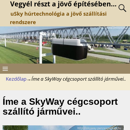
Vegyél részt a jövő építésében…
uSky húrtechnológia a jövő szállítási
rendszere
Kezdőlap
→
Íme a SkyWay cégcsoport szállító járművei..
Íme a SkyWay cégcsoport
szállító járművei..