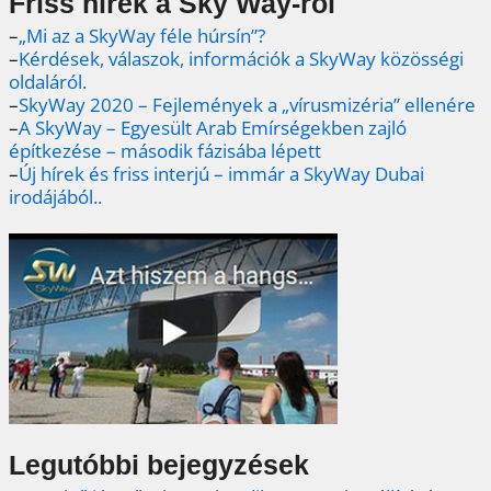
Friss hírek a Sky Way-ről
–
„Mi az a SkyWay féle húrsín”?
–
Kérdések, válaszok, információk a SkyWay közösségi
oldaláról.
–
SkyWay 2020 – Fejlemények a „vírusmizéria” ellenére
–
A SkyWay – Egyesült Arab Emírségekben zajló
építkezése – második fázisába lépett
–
Új hírek és friss interjú – immár a SkyWay Dubai
irodájából..
Legutóbbi bejegyzések