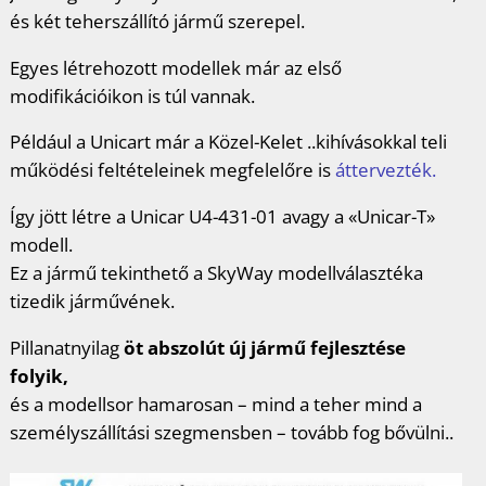
és két teherszállító jármű szerepel.
Egyes létrehozott modellek már az első
modifikációikon is túl vannak.
Például a Unicart már a Közel-Kelet ..kihívásokkal teli
működési feltételeinek megfelelőre is
áttervezték.
Így jött létre a Unicar U4-431-01 avagy a «Unicar-T»
modell.
Ez a jármű tekinthető a SkyWay modellválasztéka
tizedik járművének.
Pillanatnyilag
öt abszolút új jármű fejlesztése
folyik,
és a modellsor hamarosan – mind a teher mind a
személyszállítási szegmensben – tovább fog bővülni..