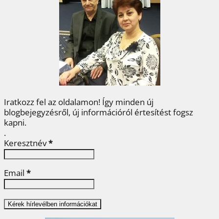
b
t
e
e
a
o
e
r
d
m
o
r
e
I
e
k
s
n
g
t
Iratkozz fel az oldalamon! Így minden új
blogbejegyzésről, új információról értesítést fogsz
kapni.
.
Keresztnév
*
Email
*