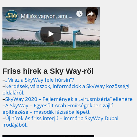
Friss hírek a Sky Way-ről
–
„Mi az a SkyWay féle húrsín”?
–
Kérdések, válaszok, információk a SkyWay közösségi
oldaláról.
–
SkyWay 2020 – Fejlemények a „vírusmizéria” ellenére
–
A SkyWay – Egyesült Arab Emírségekben zajló
építkezése – második fázisába lépett
–
Új hírek és friss interjú – immár a SkyWay Dubai
irodájából..