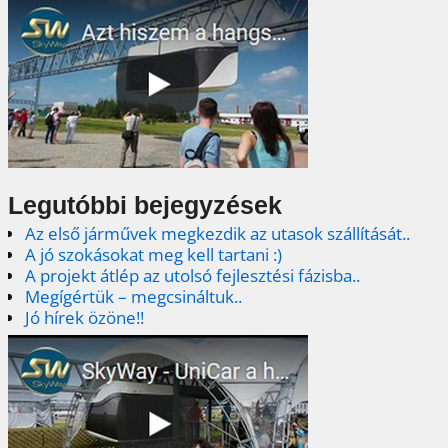
Legutóbbi bejegyzések
Az első járművek megkezdik az utasok szállítását..
A jó szokásokat meg kell tartani :)
A projekt átlép az utolsó fejlesztési fázisba..
Megígértük – megcsináltuk..
Jó hírek özöne!!