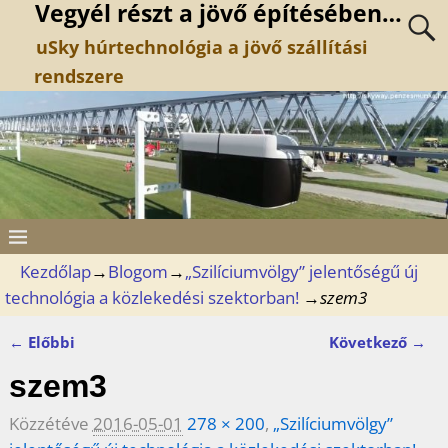
Vegyél részt a jövő építésében…
uSky húrtechnológia a jövő szállítási
rendszere
Kezdőlap
→
Blogom
→
„Szilíciumvölgy” jelentőségű új
technológia a közlekedési szektorban!
→
szem3
← Előbbi
Következő →
Kép navigáció
szem3
Közzétéve
2016-05-01
278 × 200
,
„Szilíciumvölgy”