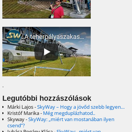
.
Legutóbbi hozzászólások
Márki Lajos
-
SkyWay – Hogy a jövőd szebb legyen…
Kristóf Marika
-
Még megduplázhatod..
Skyway
-
SkyWay: „miért van mostanában ilyen
csend”?
Juhász Pogány Klára
-
SkyWay: „miért van