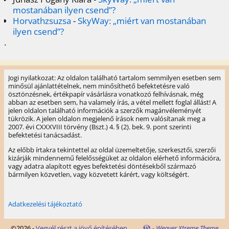
mostanában ilyen csend”?
Horvathzsuzsa
-
SkyWay: „miért van mostanában
ilyen csend”?
.
Jogi nyilatkozat: Az oldalon található tartalom semmilyen esetben sem
minősül ajánlattételnek, nem minősíthető befektetésre való
ösztönzésnek, értékpapír vásárlásra vonatkozó felhívásnak, még
abban az esetben sem, ha valamely írás, a vétel mellett foglal állást! A
jelen oldalon található információk a szerzők magánvéleményét
tükrözik. A jelen oldalon megjelenő írások nem valósítanak meg a
2007. évi CXXXVIII törvény (Bszt.) 4. § (2). bek. 9. pont szerinti
befektetési tanácsadást.
Az előbb írtakra tekintettel az oldal üzemeltetője, szerkesztői, szerzői
kizárják mindennemű felelősségüket az oldalon elérhető információra,
vagy adatra alapított egyes befektetési döntésekből származó
bármilyen közvetlen, vagy közvetett kárért, vagy költségért.
Adatkezelési tájékoztató
©2026 -
Vegyél részt a jövő építésében...
-
Weaver Xtreme Theme