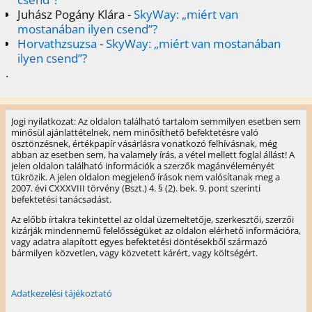
Juhász Pogány Klára
-
SkyWay: „miért van
mostanában ilyen csend”?
Horvathzsuzsa
-
SkyWay: „miért van mostanában
ilyen csend”?
.
Jogi nyilatkozat: Az oldalon található tartalom semmilyen esetben sem
minősül ajánlattételnek, nem minősíthető befektetésre való
ösztönzésnek, értékpapír vásárlásra vonatkozó felhívásnak, még
abban az esetben sem, ha valamely írás, a vétel mellett foglal állást! A
jelen oldalon található információk a szerzők magánvéleményét
tükrözik. A jelen oldalon megjelenő írások nem valósítanak meg a
2007. évi CXXXVIII törvény (Bszt.) 4. § (2). bek. 9. pont szerinti
befektetési tanácsadást.
Az előbb írtakra tekintettel az oldal üzemeltetője, szerkesztői, szerzői
kizárják mindennemű felelősségüket az oldalon elérhető információra,
vagy adatra alapított egyes befektetési döntésekből származó
bármilyen közvetlen, vagy közvetett kárért, vagy költségért.
Adatkezelési tájékoztató