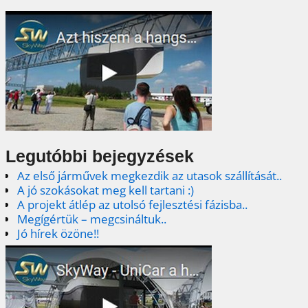
Legutóbbi bejegyzések
Az első járművek megkezdik az utasok szállítását..
A jó szokásokat meg kell tartani :)
A projekt átlép az utolsó fejlesztési fázisba..
Megígértük – megcsináltuk..
Jó hírek özöne!!