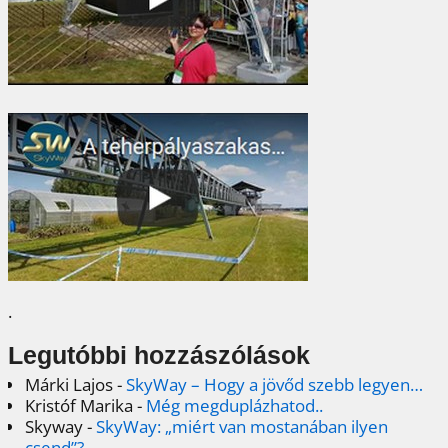
.
Legutóbbi hozzászólások
Márki Lajos
-
SkyWay – Hogy a jövőd szebb legyen…
Kristóf Marika
-
Még megduplázhatod..
Skyway
-
SkyWay: „miért van mostanában ilyen
csend”?