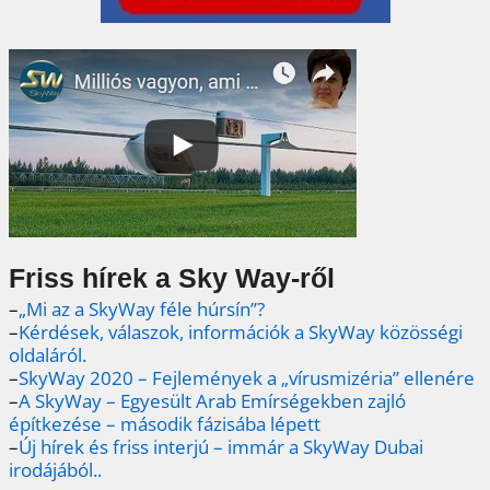
Friss hírek a Sky Way-ről
–
„Mi az a SkyWay féle húrsín”?
–
Kérdések, válaszok, információk a SkyWay közösségi
oldaláról.
–
SkyWay 2020 – Fejlemények a „vírusmizéria” ellenére
–
A SkyWay – Egyesült Arab Emírségekben zajló
építkezése – második fázisába lépett
–
Új hírek és friss interjú – immár a SkyWay Dubai
irodájából..