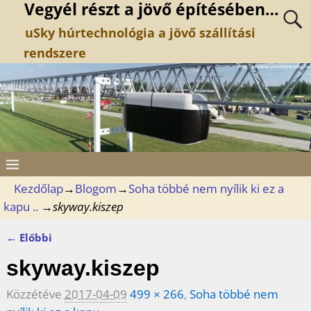
Vegyél részt a jövő építésében…
uSky húrtechnológia a jövő szállítási
rendszere
Kezdőlap
→
Blogom
→
Soha többé nem nyílik ki ez a
kapu ..
→
skyway.kiszep
← Előbbi
Kép navigáció
skyway.kiszep
Közzétéve
2017-04-09
499 × 266
,
Soha többé nem