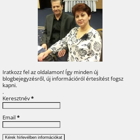
b
t
e
e
a
o
e
r
d
m
o
r
e
I
e
k
s
n
g
t
Iratkozz fel az oldalamon! Így minden új
blogbejegyzésről, új információról értesítést fogsz
kapni.
.
Keresztnév
*
Email
*