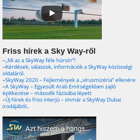
Friss hírek a Sky Way-ről
–
„Mi az a SkyWay féle húrsín”?
–
Kérdések, válaszok, információk a SkyWay közösségi
oldaláról.
–
SkyWay 2020 – Fejlemények a „vírusmizéria” ellenére
–
A SkyWay – Egyesült Arab Emírségekben zajló
építkezése – második fázisába lépett
–
Új hírek és friss interjú – immár a SkyWay Dubai
irodájából..