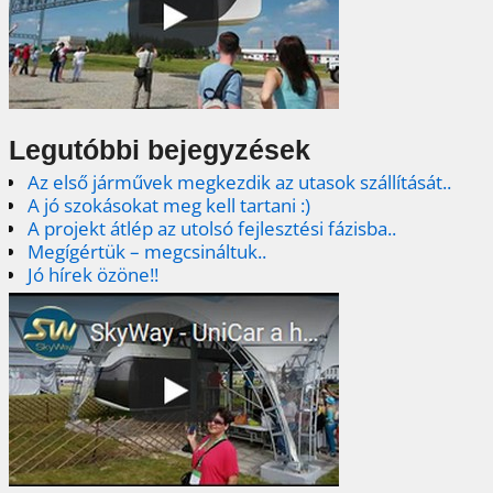
Legutóbbi bejegyzések
Az első járművek megkezdik az utasok szállítását..
A jó szokásokat meg kell tartani :)
A projekt átlép az utolsó fejlesztési fázisba..
Megígértük – megcsináltuk..
Jó hírek özöne!!