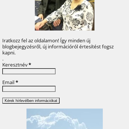
o
r
e
I
e
k
s
n
g
t
Iratkozz fel az oldalamon! Így minden új
blogbejegyzésről, új információról értesítést fogsz
kapni.
.
Keresztnév
*
Email
*