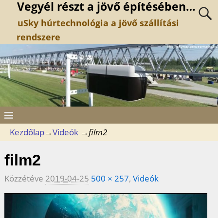
Vegyél részt a jövő építésében…
uSky húrtechnológia a jövő szállítási
rendszere
Kezdőlap
→
Videók
→
film2
film2
Közzétéve
2019-04-25
500 × 257
,
Videók