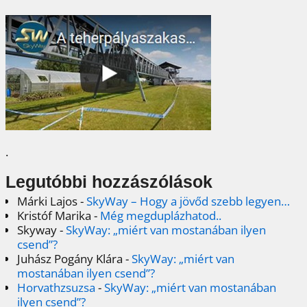
.
Legutóbbi hozzászólások
Márki Lajos
-
SkyWay – Hogy a jövőd szebb legyen…
Kristóf Marika
-
Még megduplázhatod..
Skyway
-
SkyWay: „miért van mostanában ilyen
csend”?
Juhász Pogány Klára
-
SkyWay: „miért van
mostanában ilyen csend”?
Horvathzsuzsa
-
SkyWay: „miért van mostanában
ilyen csend”?