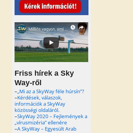
Friss hírek a Sky
Way-ről
–
„Mi az a SkyWay féle húrsín”?
–
Kérdések, válaszok,
információk a SkyWay
közösségi oldaláról.
–
SkyWay 2020 – Fejlemények a
„vírusmizéria” ellenére
–
A SkyWay – Egyesült Arab