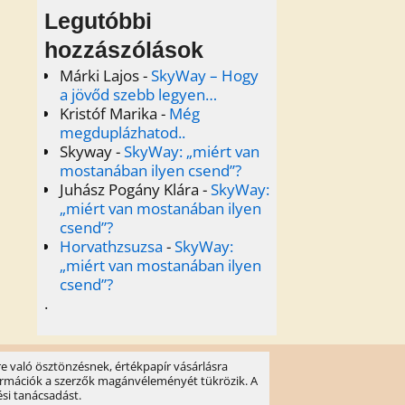
Legutóbbi
hozzászólások
Márki Lajos
-
SkyWay – Hogy
a jövőd szebb legyen…
Kristóf Marika
-
Még
megduplázhatod..
Skyway
-
SkyWay: „miért van
mostanában ilyen csend”?
Juhász Pogány Klára
-
SkyWay:
„miért van mostanában ilyen
csend”?
Horvathzsuzsa
-
SkyWay:
„miért van mostanában ilyen
csend”?
.
e való ösztönzésnek, értékpapír vásárlásra
információk a szerzők magánvéleményét tükrözik. A
ési tanácsadást.