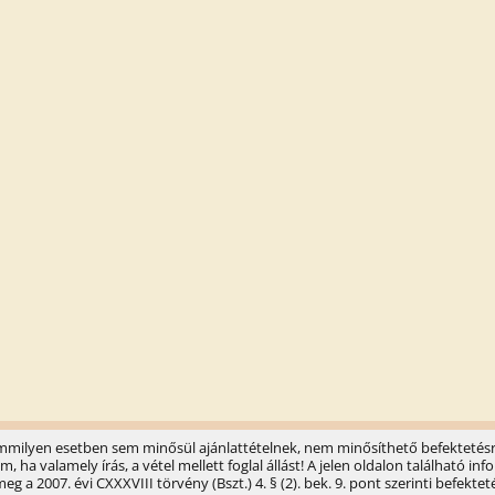
semmilyen esetben sem minősül ajánlattételnek, nem minősíthető befektetésr
ha valamely írás, a vétel mellett foglal állást! A jelen oldalon található 
 a 2007. évi CXXXVIII törvény (Bszt.) 4. § (2). bek. 9. pont szerinti befektet