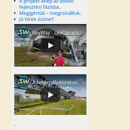
A projekt átlép az utolsó
fejlesztési fázisba..
Megígértük – megcsináltuk..
Jó hírek özöne!!
.