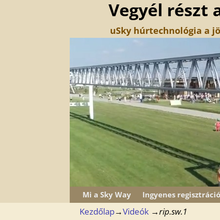
Vegyél részt 
uSky húrtechnológia a jö
Mi a Sky Way
Ingyenes regisztráci
Kezdőlap
→
Videók
→
rip.sw.1