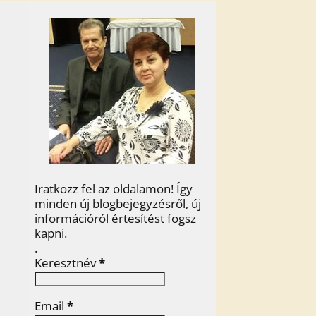
Iratkozz fel az oldalamon! Így
minden új blogbejegyzésről, új
információról értesítést fogsz
kapni.
.
Keresztnév
*
Email
*