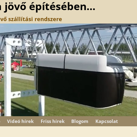
a jövő építésében…
vő szállítási rendszere
ó
Videó hírek
Friss hírek
Blogom
Kapcsolat