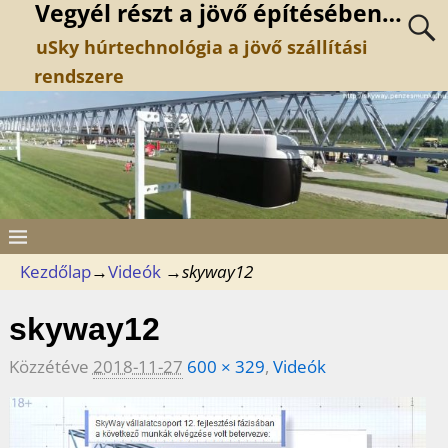
Vegyél részt a jövő építésében…
uSky húrtechnológia a jövő szállítási
rendszere
Kezdőlap
→
Videók
→
skyway12
skyway12
Közzétéve
2018-11-27
600 × 329
,
Videók