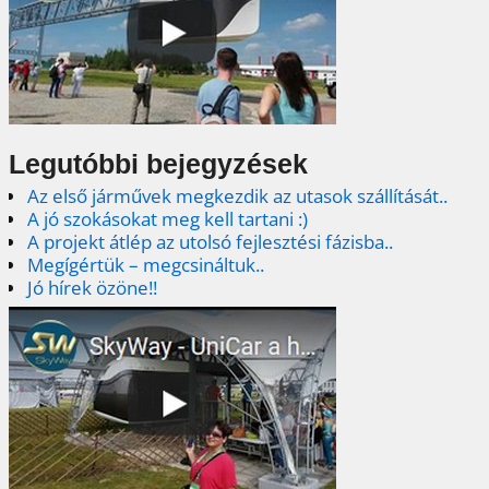
Legutóbbi bejegyzések
Az első járművek megkezdik az utasok szállítását..
A jó szokásokat meg kell tartani :)
A projekt átlép az utolsó fejlesztési fázisba..
Megígértük – megcsináltuk..
Jó hírek özöne!!