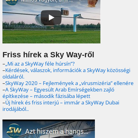
Friss hírek a Sky Way-ről
–
„Mi az a SkyWay féle húrsín”?
–
Kérdések, válaszok, információk a SkyWay közösségi
oldaláról.
–
SkyWay 2020 – Fejlemények a „vírusmizéria” ellenére
–
A SkyWay – Egyesült Arab Emírségekben zajló
építkezése – második fázisába lépett
–
Új hírek és friss interjú – immár a SkyWay Dubai
irodájából..