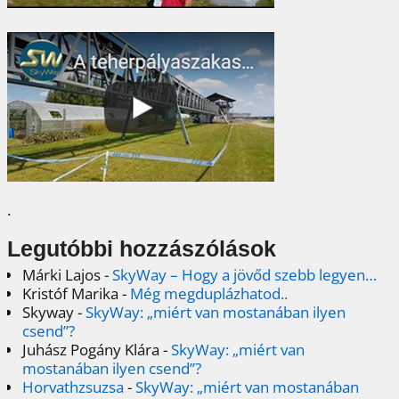
.
Legutóbbi hozzászólások
Márki Lajos
-
SkyWay – Hogy a jövőd szebb legyen…
Kristóf Marika
-
Még megduplázhatod..
Skyway
-
SkyWay: „miért van mostanában ilyen
csend”?
Juhász Pogány Klára
-
SkyWay: „miért van
mostanában ilyen csend”?
Horvathzsuzsa
-
SkyWay: „miért van mostanában