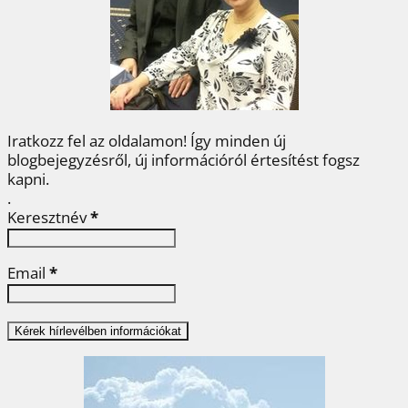
o
r
e
I
e
k
s
n
g
t
Iratkozz fel az oldalamon! Így minden új
blogbejegyzésről, új információról értesítést fogsz
kapni.
.
Keresztnév
*
Email
*