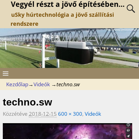
Vegyél részt a jövő építésében…
uSky húrtechnológia a jövő szállítási
rendszere
Kezdőlap
→
Videók
→
techno.sw
techno.sw
Közzétéve
2018-12-15
600 × 300
,
Videók