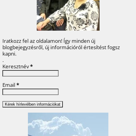
o
r
e
I
e
k
s
n
g
t
Iratkozz fel az oldalamon! Így minden új
blogbejegyzésről, új információról értesítést fogsz
kapni.
.
Keresztnév
*
Email
*