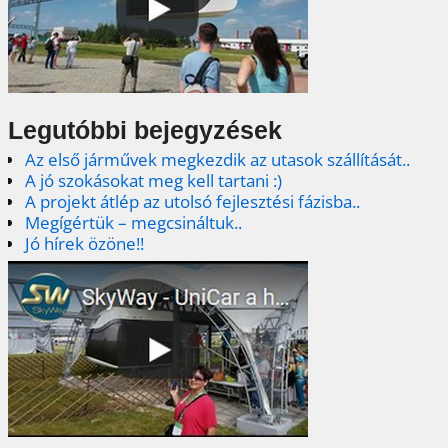
Legutóbbi bejegyzések
Az első járművek megkezdik az utasok szállítását..
A jó szokásokat meg kell tartani :)
A projekt átlép az utolsó fejlesztési fázisba..
Megígértük – megcsináltuk..
Jó hírek özöne!!