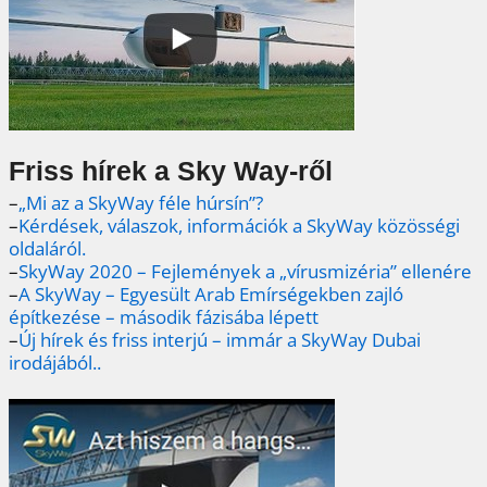
Friss hírek a Sky Way-ről
–
„Mi az a SkyWay féle húrsín”?
–
Kérdések, válaszok, információk a SkyWay közösségi
oldaláról.
–
SkyWay 2020 – Fejlemények a „vírusmizéria” ellenére
–
A SkyWay – Egyesült Arab Emírségekben zajló
építkezése – második fázisába lépett
–
Új hírek és friss interjú – immár a SkyWay Dubai
irodájából..