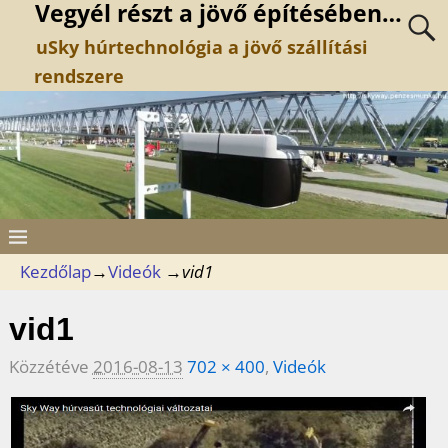
Vegyél részt a jövő építésében…
uSky húrtechnológia a jövő szállítási
rendszere
Kezdőlap
→
Videók
→
vid1
vid1
Közzétéve
2016-08-13
702 × 400
,
Videók