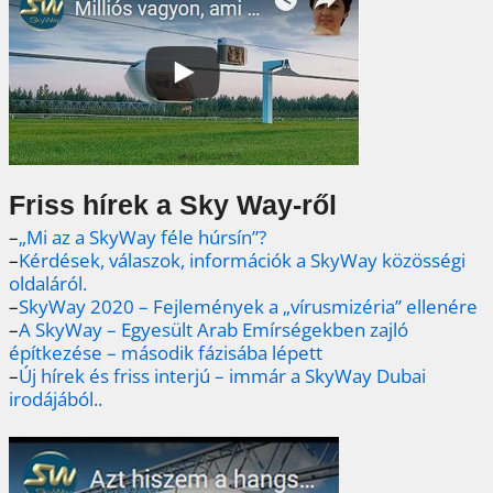
Friss hírek a Sky Way-ről
–
„Mi az a SkyWay féle húrsín”?
–
Kérdések, válaszok, információk a SkyWay közösségi
oldaláról.
–
SkyWay 2020 – Fejlemények a „vírusmizéria” ellenére
–
A SkyWay – Egyesült Arab Emírségekben zajló
építkezése – második fázisába lépett
–
Új hírek és friss interjú – immár a SkyWay Dubai
irodájából..