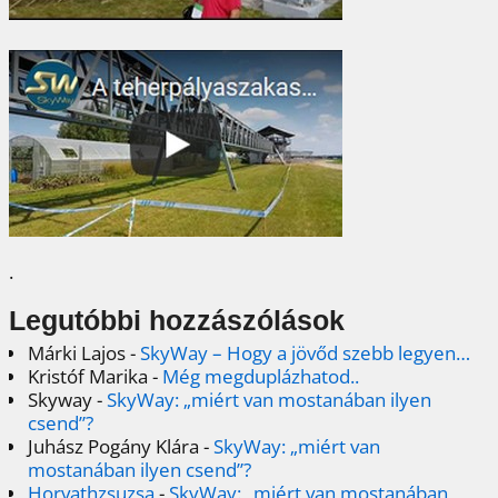
.
Legutóbbi hozzászólások
Márki Lajos
-
SkyWay – Hogy a jövőd szebb legyen…
Kristóf Marika
-
Még megduplázhatod..
Skyway
-
SkyWay: „miért van mostanában ilyen
csend”?
Juhász Pogány Klára
-
SkyWay: „miért van
mostanában ilyen csend”?
Horvathzsuzsa
-
SkyWay: „miért van mostanában