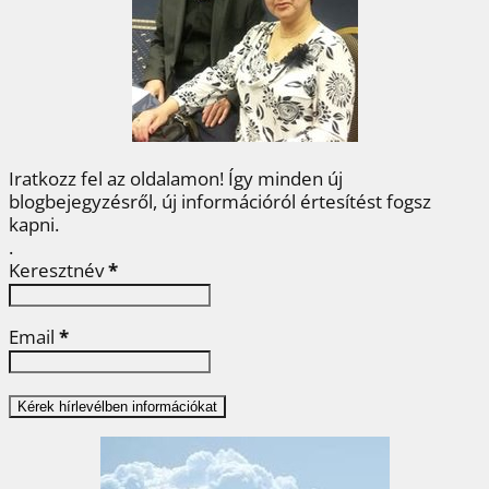
o
r
e
I
e
k
s
n
g
t
Iratkozz fel az oldalamon! Így minden új
blogbejegyzésről, új információról értesítést fogsz
kapni.
.
Keresztnév
*
Email
*