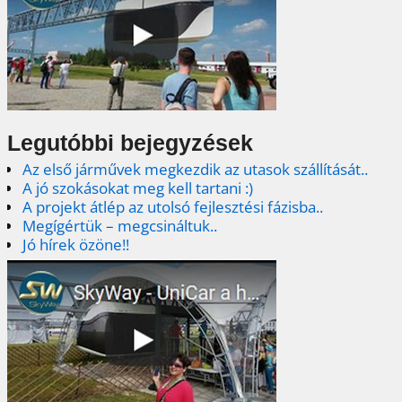
Legutóbbi bejegyzések
Az első járművek megkezdik az utasok szállítását..
A jó szokásokat meg kell tartani :)
A projekt átlép az utolsó fejlesztési fázisba..
Megígértük – megcsináltuk..
Jó hírek özöne!!