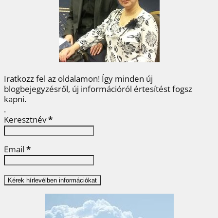
o
r
e
I
e
k
s
n
g
t
Iratkozz fel az oldalamon! Így minden új
blogbejegyzésről, új információról értesítést fogsz
kapni.
.
Keresztnév
*
Email
*