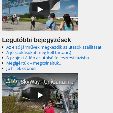
Legutóbbi bejegyzések
Az első járművek megkezdik az utasok szállítását..
A jó szokásokat meg kell tartani :)
A projekt átlép az utolsó fejlesztési fázisba..
Megígértük – megcsináltuk..
Jó hírek özöne!!