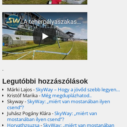
.
Legutóbbi hozzászólások
Márki Lajos
-
SkyWay – Hogy a jövőd szebb legyen…
Kristóf Marika
-
Még megduplázhatod..
Skyway
-
SkyWay: „miért van mostanában ilyen
csend”?
Juhász Pogány Klára
-
SkyWay: „miért van
mostanában ilyen csend”?
Horvathzsuzsa
-
SkyWay: „miért van mostanában