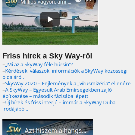
Friss hírek a Sky Way-ről
–
„Mi az a SkyWay féle húrsín”?
–
Kérdések, válaszok, információk a SkyWay közösségi
oldaláról.
–
SkyWay 2020 – Fejlemények a „vírusmizéria” ellenére
–
A SkyWay – Egyesült Arab Emírségekben zajló
építkezése – második fázisába lépett
–
Új hírek és friss interjú – immár a SkyWay Dubai
irodájából..