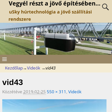
Vegyél részt a jövő építésében…
uSky húrtechnológia a jövő szállítási
rendszere
Kezdőlap
→
Videók
→
vid43
vid43
Közzétéve
2019-02-25
550 × 311
,
Videók