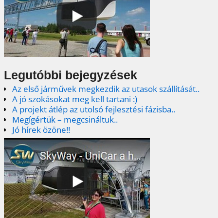
Legutóbbi bejegyzések
Az első járművek megkezdik az utasok szállítását..
A jó szokásokat meg kell tartani :)
A projekt átlép az utolsó fejlesztési fázisba..
Megígértük – megcsináltuk..
Jó hírek özöne!!