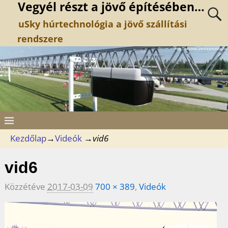
Vegyél részt a jövő építésében…
uSky húrtechnológia a jövő szállítási
rendszere
Kezdőlap
→
Videók
→
vid6
vid6
Közzétéve
2017-03-09
700 × 389
,
Videók