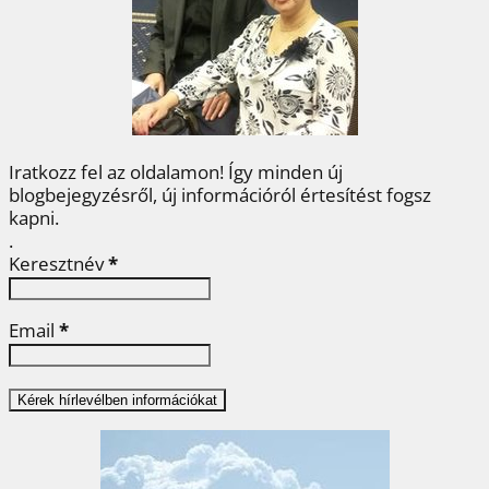
o
r
e
I
e
k
s
n
g
t
Iratkozz fel az oldalamon! Így minden új
blogbejegyzésről, új információról értesítést fogsz
kapni.
.
Keresztnév
*
Email
*