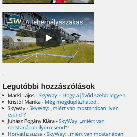
.
Legutóbbi hozzászólások
Márki Lajos
-
SkyWay – Hogy a jövőd szebb legyen…
Kristóf Marika
-
Még megduplázhatod..
Skyway
-
SkyWay: „miért van mostanában ilyen
csend”?
Juhász Pogány Klára
-
SkyWay: „miért van
mostanában ilyen csend”?
Horvathzsuzsa
-
SkyWay: „miért van mostanában