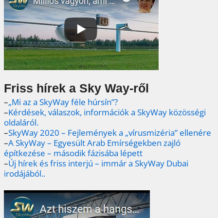
Friss hírek a Sky Way-ről
–
„Mi az a SkyWay féle húrsín”?
–
Kérdések, válaszok, információk a SkyWay közösségi
oldaláról.
–
SkyWay 2020 – Fejlemények a „vírusmizéria” ellenére
–
A SkyWay – Egyesült Arab Emírségekben zajló
építkezése – második fázisába lépett
–
Új hírek és friss interjú – immár a SkyWay Dubai
irodájából..