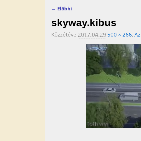
← Előbbi
Kép navigáció
skyway.kibus
Közzétéve
2017-04-29
500 × 266
,
Az