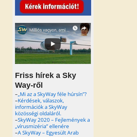
Friss hírek a Sky
Way-ről
–
„Mi az a SkyWay féle húrsín”?
–
Kérdések, válaszok,
információk a SkyWay
közösségi oldaláról.
–
SkyWay 2020 – Fejlemények a
„vírusmizéria” ellenére
–
A SkyWay – Egyesült Arab