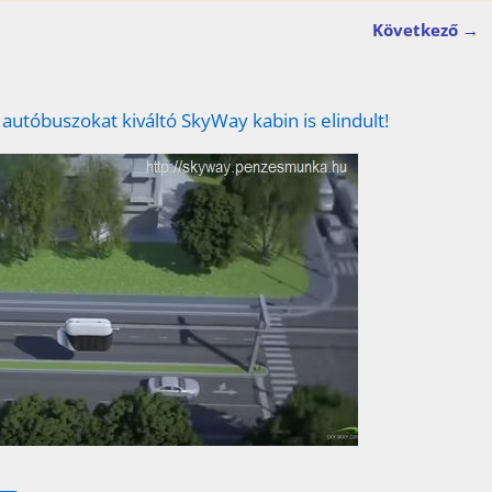
Következő →
 autóbuszokat kiváltó SkyWay kabin is elindult!