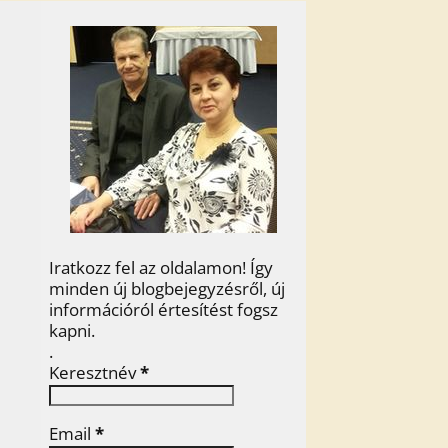
Iratkozz fel az oldalamon! Így
minden új blogbejegyzésről, új
információról értesítést fogsz
kapni.
.
Keresztnév
*
Email
*