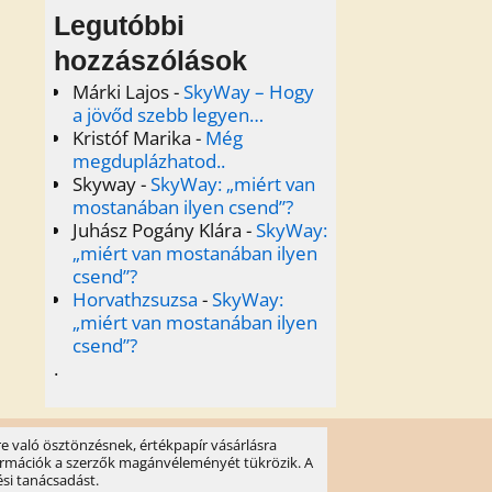
Legutóbbi
hozzászólások
Márki Lajos
-
SkyWay – Hogy
a jövőd szebb legyen…
Kristóf Marika
-
Még
megduplázhatod..
Skyway
-
SkyWay: „miért van
mostanában ilyen csend”?
Juhász Pogány Klára
-
SkyWay:
„miért van mostanában ilyen
csend”?
Horvathzsuzsa
-
SkyWay:
„miért van mostanában ilyen
csend”?
.
e való ösztönzésnek, értékpapír vásárlásra
információk a szerzők magánvéleményét tükrözik. A
ési tanácsadást.