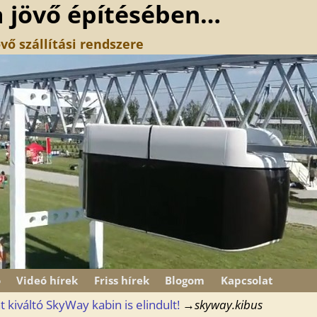
a jövő építésében…
vő szállítási rendszere
ó
Videó hírek
Friss hírek
Blogom
Kapcsolat
 kiváltó SkyWay kabin is elindult!
→
skyway.kibus