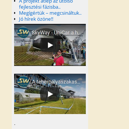
A projekt átlép az utolsó
fejlesztési fázisba..
Megígértük – megcsináltuk..
Jó hírek özöne!!
.