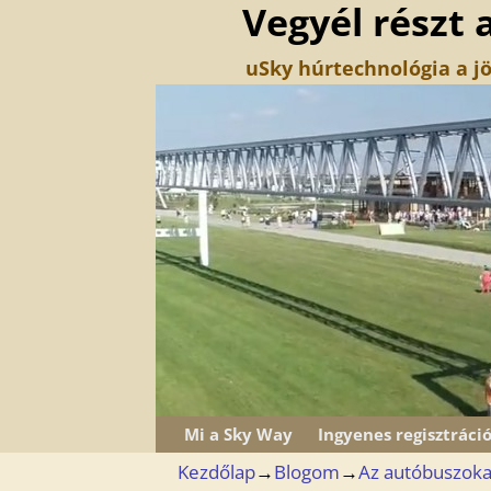
Vegyél részt 
uSky húrtechnológia a jö
Mi a Sky Way
Ingyenes regisztráci
Kezdőlap
→
Blogom
→
Az autóbuszokat